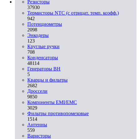
Резисторы
37930
Термисторы NTC (с отрицат. темп. коэфф.)
942
Потенциометры
2098
Энкодеры
123
Круглые ручки
708
Конденсаторы
48114
Генераторы ВН
5
Кварцы и фильтры
2682
Дроссели
9850
Компоненты EMI/EMC
3029
Фильтры противопомеховые
1514
Антенны
559
Варисторы