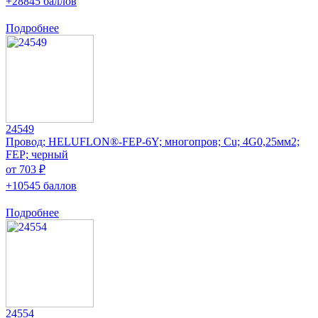
+28845 баллов
Подробнее
24549
Провод; HELUFLON®-FEP-6Y; многопров; Cu; 4G0,25мм2;
FEP; черный
от 703 ₽
+10545 баллов
Подробнее
24554