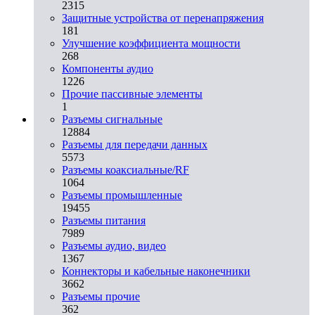
2315
Защитные устройства от перенапряжения
181
Улучшение коэффициента мощности
268
Компоненты аудио
1226
Прочие пассивные элементы
1
Разъeмы сигнальные
12884
Разъeмы для передачи данных
5573
Разъeмы коаксиальные/RF
1064
Разъeмы промышленные
19455
Разъeмы питания
7989
Разъeмы аудио, видео
1367
Коннекторы и кабельные наконечники
3662
Разъeмы прочие
362