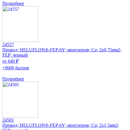
Подробнее
24557
Провод; HELUFLON®-FEP-6Y; многопров; Cu; 2x0,75мм2;
FEP; черный
от 640 ₽
+9600 баллов
Подробнее
24501
Провод; HELUFLON®-FEP-6Y; многопров; Cu; 2x1,5мм2;