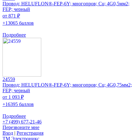
Провод; HELUFLON®-FEP-6Y; многопров; Cu; 4G0,5мм2;
FEP; черный
от 871 ₽
+13065 баллов
Подробнее
24559
Провод; HELUFLON®-FEP-6Y; многопров; Cu; 4G0,75мм2;
FEP; черный
от 1 093 ₽
+16395 баллов
Подробнее
+7 (499) 677-21-46
Перезвоните мне
Вход
|
Регистрация
TM
Электроникс