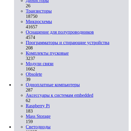
Динисторы
26
Транзисторы
18750
Микросхемы
41657
Оснащение для полупроводников
4574
Программаторы и стирающие устройства
208
Комплекты пусковые
3237
Модули связи
1662
Obsolete
39
Одноплатные компьютеры
287
Аксессуары к системам embedded
62
Raspberry Pi
183
Mass Storage
159
Светодиоды