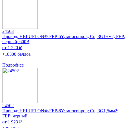
24563
Провод; HELUFLON®-FEP-6Y; многопров; Cu; 3G1мм2; FEP;
черный; 600В
от 1 220 ₽
+18300 баллов
Подробнее
24502
Провод; HELUFLON®-FEP-6Y; многопров; Cu; 3G1,5мм2;
FEP; черный
от 1 923 ₽