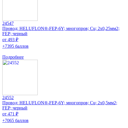
24547
Провод; HELUFLON®-FEP-6Y; многопров; Cu; 2x0,25мм2;
FEP; черный
от 493 ₽
+7395 баллов
Подробнее
24552
Провод; HELUFLON®-FEP-6Y; многопров; Cu; 2x0,5мм2;
FEP; черный
от 471 ₽
+7065 баллов