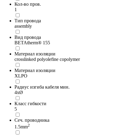
Кол-во пров.
1
Тип провода
assembly
Вид провода
BETAtherm® 155
Материал изоляции
crosslinked polyolefine copolymer
Материал изоляции
XLPO
Радиус изгиба кабеля мин.
4xØ
Класс гибкости
5
Сеч. проводника
2
1.5mm