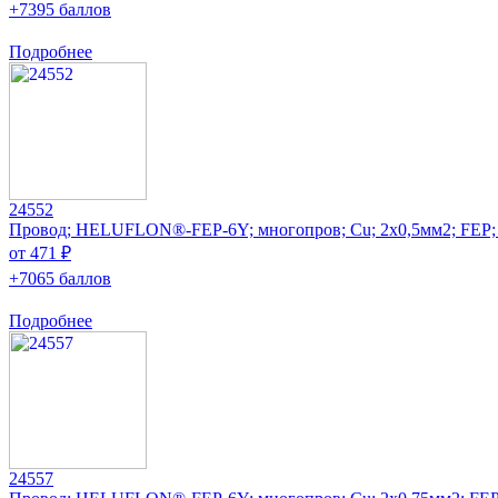
+7395 баллов
Подробнее
24552
Провод; HELUFLON®-FEP-6Y; многопров; Cu; 2x0,5мм2; FEP;
от 471 ₽
+7065 баллов
Подробнее
24557