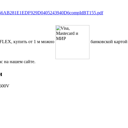
5056AB281E1EDF929D0405243940D6compIdBT155.pdf
NFLEX, купить от 1 м можно
банковской картой
с на нашем сайте.
и
 600V