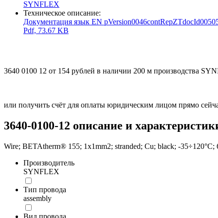
SYNFLEX
Техническое описание:
Документация язык EN pVersion0046contRepZTdocId00
Pdf, 73.67 KB
3640 0100 12 от 154 рублей в наличии 200 м производства SY
или получить счёт для оплаты юридическим лицом прямо сейча
3640-0100-12 описание и характеристик
Wire; BETAtherm® 155; 1x1mm2; stranded; Cu; black; -35÷120°C;
Производитель
SYNFLEX
Тип провода
assembly
Вид провода