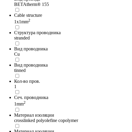
BETAtherm® 155
Cable structure
2
1x1mm
Структура проводника
stranded
Вид проводника
Cu
Вид проводника
tinned
Кол-во пров.
1
Сеч. проводника
2
1mm
Материал изоляции
crosslinked polyolefine copolymer
Материал изоляции