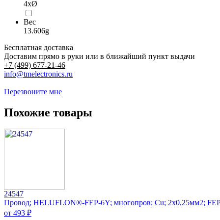
4xØ
Вес
13.606g
Бесплатная доставка
Доставим прямо в руки или в ближайший пункт выдачи
+7 (499) 677-21-46
info@tmelectronics.ru
Перезвоните мне
Похожие товары
24547
Провод; HELUFLON®-FEP-6Y; многопров; Cu; 2x0,25мм2; FEP
от 493 ₽