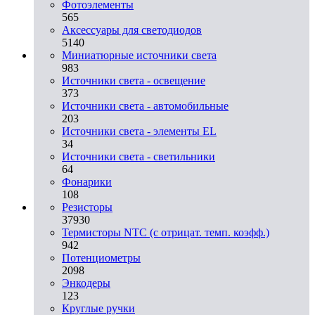
Фотоэлементы
565
Аксессуары для светодиодов
5140
Миниатюрные источники света
983
Источники света - освещение
373
Источники света - автомобильные
203
Источники света - элементы EL
34
Источники света - светильники
64
Фонарики
108
Резисторы
37930
Термисторы NTC (с отрицат. темп. коэфф.)
942
Потенциометры
2098
Энкодеры
123
Круглые ручки