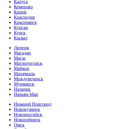
Калуга
Кемерово
Киров
Краснодар
Красноярск
Курган
Курск
Кызыл
Липецк
Магадан
Магас
Магнитогорск
Майкоп
Махачкала
Междуреченск
Мурманск
Нальчик
Нарьян-Мар
Нижний Новгород
Новокузнецк
Новороссийск
Новосибирск
Омск