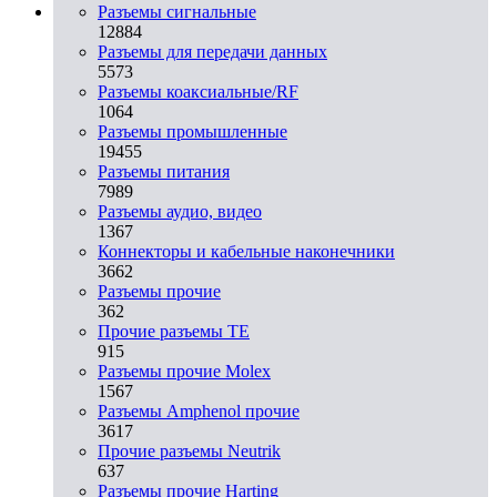
Разъeмы сигнальные
12884
Разъeмы для передачи данных
5573
Разъeмы коаксиальные/RF
1064
Разъeмы промышленные
19455
Разъeмы питания
7989
Разъeмы аудио, видео
1367
Коннекторы и кабельные наконечники
3662
Разъeмы прочие
362
Прочие разъемы TE
915
Разъемы прочие Molex
1567
Разъемы Amphenol прочие
3617
Прочие разъемы Neutrik
637
Разъемы прочие Harting