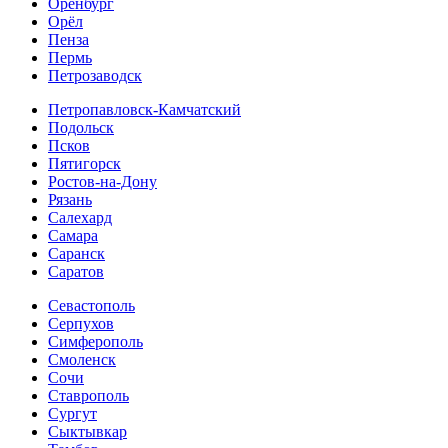
Оренбург
Орёл
Пенза
Пермь
Петрозаводск
Петропавловск-Камчатский
Подольск
Псков
Пятигорск
Ростов-на-Дону
Рязань
Салехард
Самара
Саранск
Саратов
Севастополь
Серпухов
Симферополь
Смоленск
Сочи
Ставрополь
Сургут
Сыктывкар