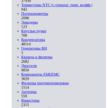
37930
Термисторы NTC (с отрицат. темп. коэфф.)
942
Потенциометры
2098
Энкодеры
123
Круглые ручки
708
Конденсаторы
48114
Генераторы ВН
5
Кварцы и фильтры
2682
Дроссели
9850
Компоненты EMI/EMC
3029
Фильтры противопомеховые
1514
Антенны
559
Варисторы
2315