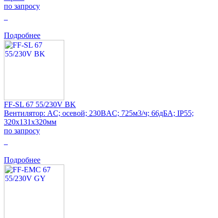
по запросу
0
Подробнее
FF-SL 67 55/230V BK
Вентилятор: AC; осевой; 230ВAC; 725м3/ч; 66дБА; IP55;
320x131x320мм
по запросу
0
Подробнее