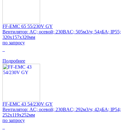
FF-EMC 65 55/230V GY
Вентилятор: AC; осевой; 230ВAC; 505м3/ч; 54дБА; IP55;
320x157x320мм
по запросу
0
Подробнее
FF-EMC 43 54/230V GY
Вентилятор: AC; осевой; 230ВAC; 292м3/ч; 42дБА; IP54;
252x119x252мм
по запросу
0