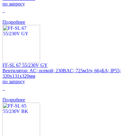
по запросу
0
Подробнее
FF-SL 67 55/230V GY
Вентилятор: AC; осевой; 230ВAC; 725м3/ч; 66дБА; IP55;
320x131x320мм
по запросу
0
Подробнее