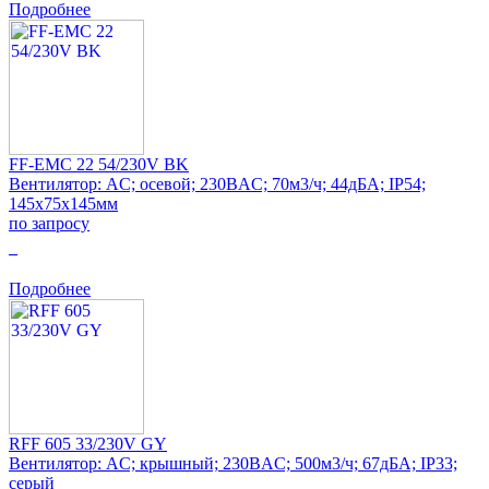
Подробнее
FF-EMC 22 54/230V BK
Вентилятор: AC; осевой; 230ВAC; 70м3/ч; 44дБА; IP54;
145x75x145мм
по запросу
0
Подробнее
RFF 605 33/230V GY
Вентилятор: AC; крышный; 230ВAC; 500м3/ч; 67дБА; IP33;
серый