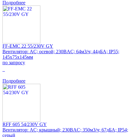
Подробнее
FF-EMC 22 55/230V GY
Вентилятор: AC; осевой; 230ВAC; 64м3/ч; 44дБА; IP55;
145x75x145мм
по запросу
0
Подробнее
RFF 605 54/230V GY
Вентилятор: AC; крышный; 230ВAC; 350м3/ч; 67дБА; IP54;
серый