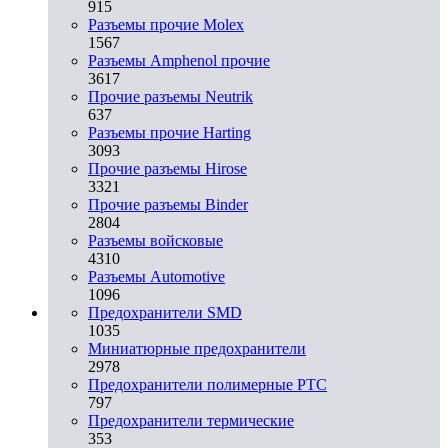
915
Разъемы прочие Molex
1567
Разъемы Amphenol прочие
3617
Прочие разъемы Neutrik
637
Разъемы прочие Harting
3093
Прочие разъемы Hirose
3321
Прочие разъемы Binder
2804
Разъемы войсковые
4310
Разъeмы Automotive
1096
Предохранители SMD
1035
Миниатюрные предохранители
2978
Предохранители полимерные PTC
797
Предохранители термические
353