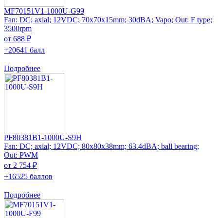
MF70151V1-1000U-G99
Fan: DC; axial; 12VDC; 70x70x15mm; 30dBA; Vapo; Out: F type;
3500rpm
от 688 ₽
+20641 балл
Подробнее
PF80381B1-1000U-S9H
Fan: DC; axial; 12VDC; 80x80x38mm; 63.4dBA; ball bearing;
Out: PWM
от 2 754 ₽
+16525 баллов
Подробнее