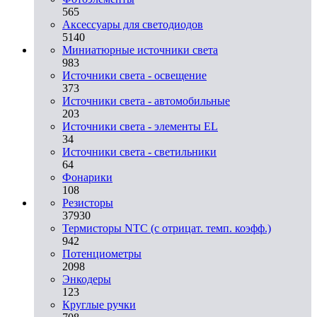
565
Аксессуары для светодиодов
5140
Миниатюрные источники света
983
Источники света - освещение
373
Источники света - автомобильные
203
Источники света - элементы EL
34
Источники света - светильники
64
Фонарики
108
Резисторы
37930
Термисторы NTC (с отрицат. темп. коэфф.)
942
Потенциометры
2098
Энкодеры
123
Круглые ручки