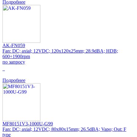
Подробнее
AK-FN059
Fan: DC; axial; 12VDC; 120x120x25mm; 28.9dBA; HDB;
600÷1900rpm
по запросу
0
Подробнее
MF80151V3-1000U-G99
Fan: DC; axial; 12VDC; 80x80x15mm; 26.5dBA; Vapo; Out: F
type