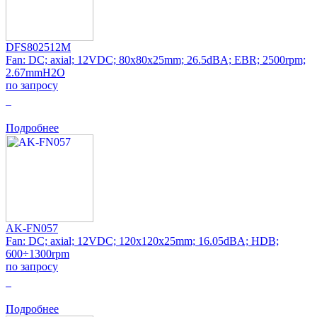
DFS802512M
Fan: DC; axial; 12VDC; 80x80x25mm; 26.5dBA; EBR; 2500rpm;
2.67mmH2O
по запросу
0
Подробнее
AK-FN057
Fan: DC; axial; 12VDC; 120x120x25mm; 16.05dBA; HDB;
600÷1300rpm
по запросу
0
Подробнее