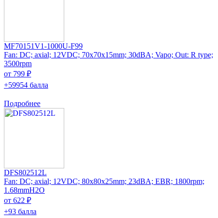
MF70151V1-1000U-F99
Fan: DC; axial; 12VDC; 70x70x15mm; 30dBA; Vapo; Out: R type;
3500rpm
от 799 ₽
+59954 балла
Подробнее
DFS802512L
Fan: DC; axial; 12VDC; 80x80x25mm; 23dBA; EBR; 1800rpm;
1.68mmH2O
от 622 ₽
+93 балла