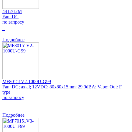
4412/12M
Fan: DC
по запросу
0
Подробнее
MF80151V2-1000U-G99
Fan: DC; axial; 12VDC; 80x80x15mm; 29.9dBA; Vapo; Out: F
type
по запросу
0
Подробнее