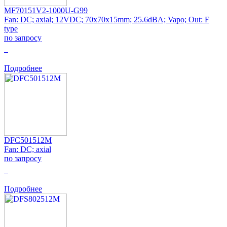
MF70151V2-1000U-G99
Fan: DC; axial; 12VDC; 70x70x15mm; 25.6dBA; Vapo; Out: F
type
по запросу
0
Подробнее
DFC501512M
Fan: DC; axial
по запросу
0
Подробнее