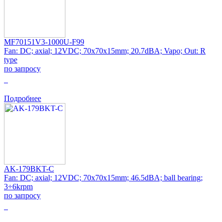
MF70151V3-1000U-F99
Fan: DC; axial; 12VDC; 70x70x15mm; 20.7dBA; Vapo; Out: R
type
по запросу
0
Подробнее
AK-179BKT-C
Fan: DC; axial; 12VDC; 70x70x15mm; 46.5dBA; ball bearing;
3÷6krpm
по запросу
0