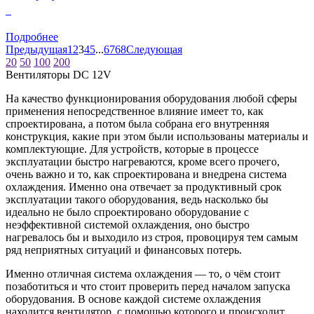
0
Подробнее
Предыдущая
1
2
3
4
5
...
67
68
Следующая
20
50
100
200
Вентиляторы DC 12V
На качество функционирования оборудования любой сферы
применения непосредственное влияние имеет то, как
спроектирована, а потом была собрана его внутренняя
конструкция, какие при этом были использованы материалы и
комплектующие. Для устройств, которые в процессе
эксплуатации быстро нагреваются, кроме всего прочего,
очень важно и то, как спроектирована и внедрена система
охлаждения. Именно она отвечает за продуктивный срок
эксплуатации такого оборудования, ведь насколько бы
идеально не было спроектировано оборудование с
неэффективной системой охлаждения, оно быстро
нагревалось бы и выходило из строя, провоцируя тем самым
ряд неприятных ситуаций и финансовых потерь.
Именно отличная система охлаждения — то, о чём стоит
позаботиться и что стоит проверить перед началом запуска
оборудования. В основе каждой системе охлаждения
находится вентилятор, с помощью которого и происходит