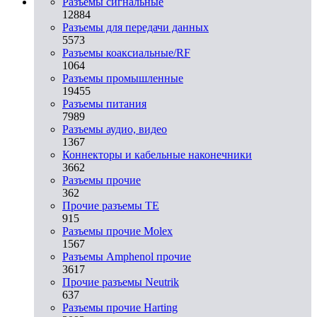
Разъeмы сигнальные
12884
Разъeмы для передачи данных
5573
Разъeмы коаксиальные/RF
1064
Разъeмы промышленные
19455
Разъeмы питания
7989
Разъeмы аудио, видео
1367
Коннекторы и кабельные наконечники
3662
Разъeмы прочие
362
Прочие разъемы TE
915
Разъемы прочие Molex
1567
Разъемы Amphenol прочие
3617
Прочие разъемы Neutrik
637
Разъемы прочие Harting