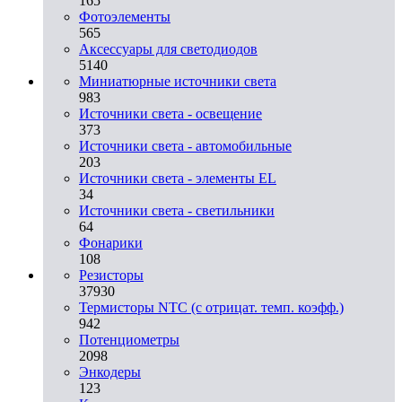
165
Фотоэлементы
565
Аксессуары для светодиодов
5140
Миниатюрные источники света
983
Источники света - освещение
373
Источники света - автомобильные
203
Источники света - элементы EL
34
Источники света - светильники
64
Фонарики
108
Резисторы
37930
Термисторы NTC (с отрицат. темп. коэфф.)
942
Потенциометры
2098
Энкодеры
123