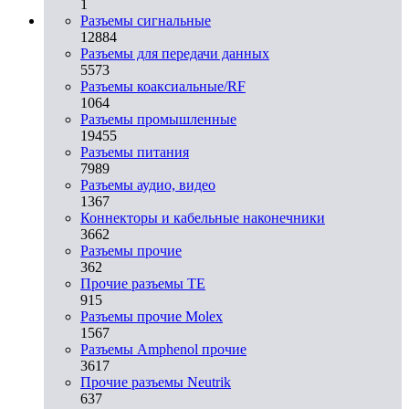
1
Разъeмы сигнальные
12884
Разъeмы для передачи данных
5573
Разъeмы коаксиальные/RF
1064
Разъeмы промышленные
19455
Разъeмы питания
7989
Разъeмы аудио, видео
1367
Коннекторы и кабельные наконечники
3662
Разъeмы прочие
362
Прочие разъемы TE
915
Разъемы прочие Molex
1567
Разъемы Amphenol прочие
3617
Прочие разъемы Neutrik
637