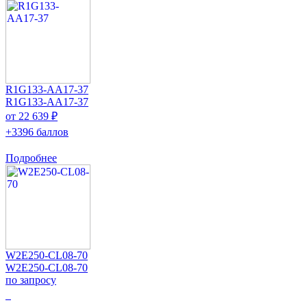
R1G133-AA17-37
R1G133-AA17-37
от 22 639 ₽
+3396 баллов
Подробнее
W2E250-CL08-70
W2E250-CL08-70
по запросу
0