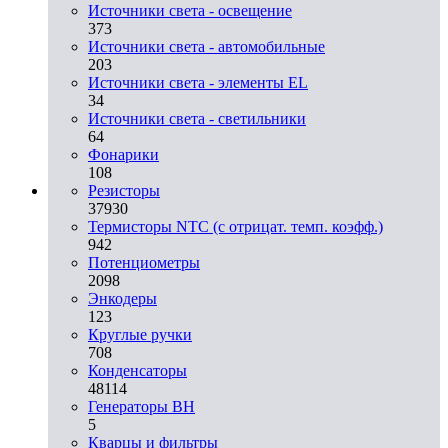
Источники света - освещение
373
Источники света - автомобильные
203
Источники света - элементы EL
34
Источники света - светильники
64
Фонарики
108
Резисторы
37930
Термисторы NTC (с отрицат. темп. коэфф.)
942
Потенциометры
2098
Энкодеры
123
Круглые ручки
708
Конденсаторы
48114
Генераторы ВН
5
Кварцы и фильтры