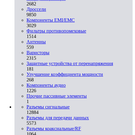
2682
Дроссели
9850
Компоненты EMI/EMC
3029
Фильтры противопомеховые
1514
Антенны
559
Варисторы
2315
Защитные устройства от перенапряжения
181
Улучшение коэффициента мощности
268
Компоненты аудио
1226
Прочие пассивные элементы
1
Разъeмы сигнальные
12884
Разъeмы для передачи данных
5573
Разъeмы коаксиальные/RF
1064