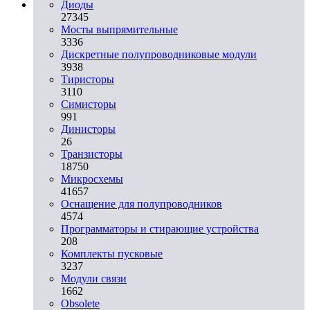
Диоды
27345
Мосты выпрямительные
3336
Дискретные полупроводниковые модули
3938
Тиристоры
3110
Симисторы
991
Динисторы
26
Транзисторы
18750
Микросхемы
41657
Оснащение для полупроводников
4574
Программаторы и стирающие устройства
208
Комплекты пусковые
3237
Модули связи
1662
Obsolete