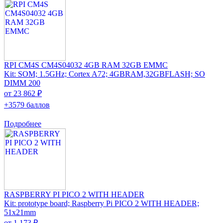
RPI CM4S CM4S04032 4GB RAM 32GB EMMC
Kit: SOM; 1.5GHz; Cortex A72; 4GBRAM,32GBFLASH; SO
DIMM 200
от 23 862 ₽
+3579 баллов
Подробнее
RASPBERRY PI PICO 2 WITH HEADER
Kit: prototype board; Raspberry Pi PICO 2 WITH HEADER;
51x21mm
от 1 173 ₽