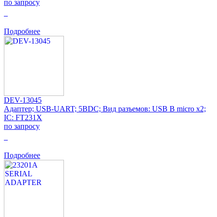
по запросу
0
Подробнее
DEV-13045
Адаптер; USB-UART; 5ВDC; Вид разъемов: USB B micro x2;
IC: FT231X
по запросу
0
Подробнее