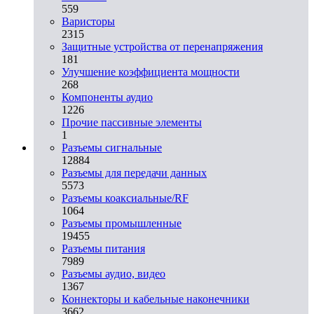
559
Варисторы
2315
Защитные устройства от перенапряжения
181
Улучшение коэффициента мощности
268
Компоненты аудио
1226
Прочие пассивные элементы
1
Разъeмы сигнальные
12884
Разъeмы для передачи данных
5573
Разъeмы коаксиальные/RF
1064
Разъeмы промышленные
19455
Разъeмы питания
7989
Разъeмы аудио, видео
1367
Коннекторы и кабельные наконечники
3662