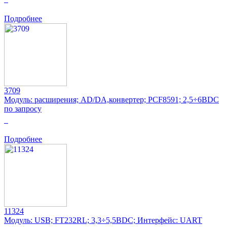
Подробнее
3709
Модуль: расширения; AD/DA,конвертер; PCF8591; 2,5÷6ВDC
по запросу
0
Подробнее
11324
Модуль: USB; FT232RL; 3,3÷5,5ВDC; Интерфейс: UART