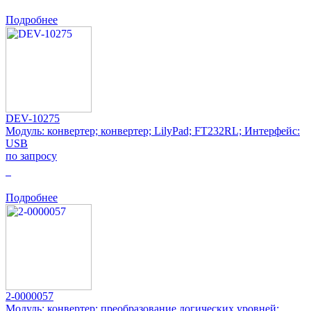
Подробнее
DEV-10275
Модуль: конвертер; конвертер; LilyPad; FT232RL; Интерфейс:
USB
по запросу
0
Подробнее
2-0000057
Модуль: конвертер; преобразование логических уровней;