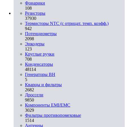
Фонарики
108
Резисторы
37930
Термисторы NTC (с отрицат. темп. коэфф.)
942
Потенциометры
2098
Энкодеры
123
Круглые ручки
708
Конденсаторы
48114
Генераторы ВН
5
Кварцы и фильтры
2682
Дроссели
9850
Компоненты EMI/EMC
3029
Фильтры противопомеховые
1514
Антенны