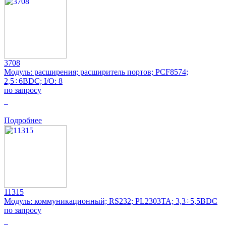
3708
Модуль: расширения; расширитель портов; PCF8574;
2,5÷6ВDC; I/O: 8
по запросу
0
Подробнее
11315
Модуль: коммуникационный; RS232; PL2303TA; 3,3÷5,5ВDC
по запросу
0