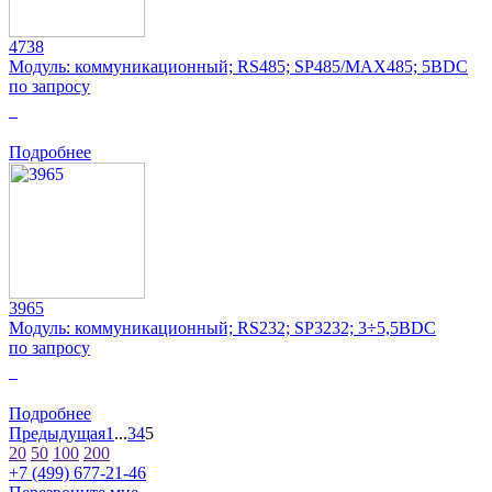
4738
Модуль: коммуникационный; RS485; SP485/MAX485; 5ВDC
по запросу
0
Подробнее
3965
Модуль: коммуникационный; RS232; SP3232; 3÷5,5ВDC
по запросу
0
Подробнее
Предыдущая
1
...
3
4
5
20
50
100
200
+7 (499) 677-21-46