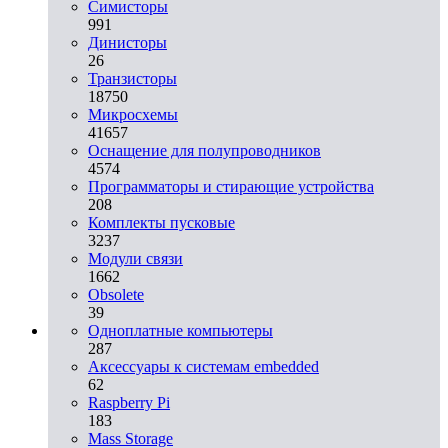
Симисторы
991
Динисторы
26
Транзисторы
18750
Микросхемы
41657
Оснащение для полупроводников
4574
Программаторы и стирающие устройства
208
Комплекты пусковые
3237
Модули связи
1662
Obsolete
39
Одноплатные компьютеры
287
Аксессуары к системам embedded
62
Raspberry Pi
183
Mass Storage