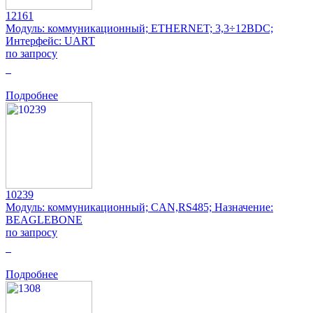
12161
Модуль: коммуникационный; ETHERNET; 3,3÷12ВDC;
Интерфейс: UART
по запросу
0
Подробнее
10239
Модуль: коммуникационный; CAN,RS485; Назначение:
BEAGLEBONE
по запросу
0
Подробнее