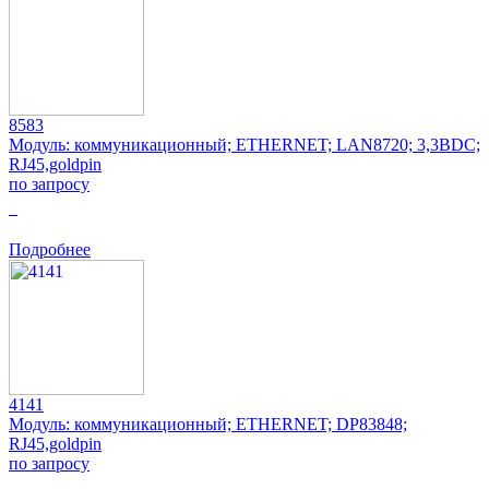
8583
Модуль: коммуникационный; ETHERNET; LAN8720; 3,3ВDC;
RJ45,goldpin
по запросу
0
Подробнее
4141
Модуль: коммуникационный; ETHERNET; DP83848;
RJ45,goldpin
по запросу
0