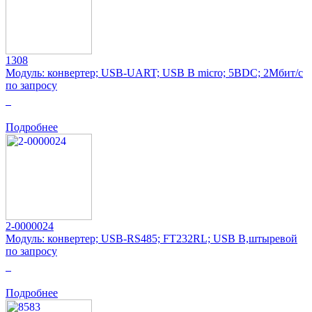
1308
Модуль: конвертер; USB-UART; USB B micro; 5ВDC; 2Мбит/с
по запросу
0
Подробнее
2-0000024
Модуль: конвертер; USB-RS485; FT232RL; USB B,штыревой
по запросу
0
Подробнее