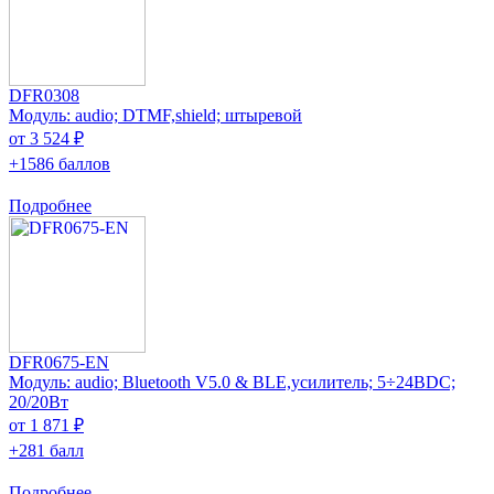
DFR0308
Модуль: audio; DTMF,shield; штыревой
от 3 524 ₽
+1586 баллов
Подробнее
DFR0675-EN
Модуль: audio; Bluetooth V5.0 & BLE,усилитель; 5÷24ВDC;
20/20Вт
от 1 871 ₽
+281 балл
Подробнее