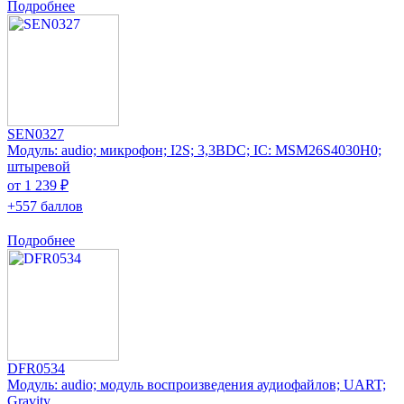
Подробнее
SEN0327
Модуль: audio; микрофон; I2S; 3,3ВDC; IC: MSM26S4030H0;
штыревой
от 1 239 ₽
+557 баллов
Подробнее
DFR0534
Модуль: audio; модуль воспроизведения аудиофайлов; UART;
Gravity