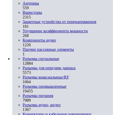
Антенны
559
Варисторы
2315
Защитные устройства от перенапряжения
181
Улучшение коэффициента мощности
268
Компоненты аудио
1226
Прочие пассивные элементы
1
Разъeмы сигнальные
12884
Разъeмы для передачи данных
5573
Разъeмы коаксиальные/RF
1064
Разъeмы промышленные
19455
Разъeмы питания
7989
Разъeмы аудио, видео
1367
Коннекторы и кабельные наконечники