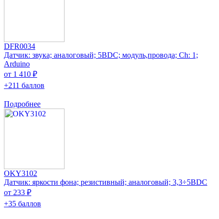
DFR0034
Датчик: звука; аналоговый; 5ВDC; модуль,провода; Ch: 1;
Arduino
от 1 410 ₽
+211 баллов
Подробнее
OKY3102
Датчик: яркости фона; резистивный; аналоговый; 3,3÷5ВDC
от 233 ₽
+35 баллов