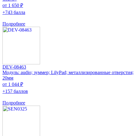
от 1 650 ₽
+743 балла
Подробнее
DEV-08463
Модуль: audio; зуммер; LilyPad; металлизированные отверстия;
20мм
от 1 044 ₽
+157 баллов
Подробнее