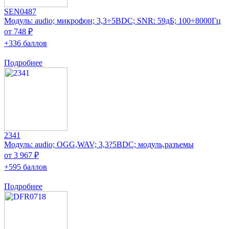
SEN0487
Модуль: audio; микрофон; 3,3÷5ВDC; SNR: 59дБ; 100÷8000Гц
от 748 ₽
+336 баллов
Подробнее
2341
Модуль: audio; OGG,WAV; 3,3?5ВDC; модуль,разъемы
от 3 967 ₽
+595 баллов
Подробнее