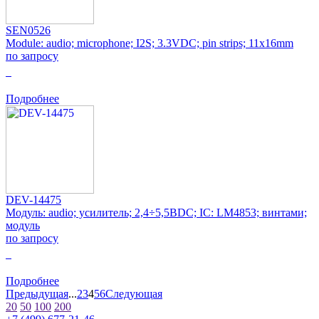
SEN0526
Module: audio; microphone; I2S; 3.3VDC; pin strips; 11x16mm
по запросу
0
Подробнее
DEV-14475
Модуль: audio; усилитель; 2,4÷5,5ВDC; IC: LM4853; винтами;
модуль
по запросу
0
Подробнее
Предыдущая
...
2
3
4
5
6
Следующая
20
50
100
200