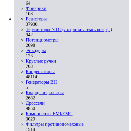
64
Фонарики
108
Резисторы
37930
Термисторы NTC (с отрицат. темп. коэфф.)
942
Потенциометры
2098
Энкодеры
123
Круглые ручки
708
Конденсаторы
48114
Генераторы ВН
5
Кварцы и фильтры
2682
Дроссели
9850
Компоненты EMI/EMC
3029
Фильтры противопомеховые
1514