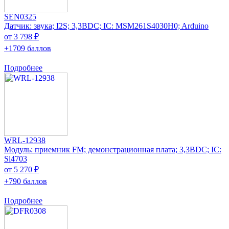
SEN0325
Датчик: звука; I2S; 3,3ВDC; IC: MSM261S4030H0; Arduino
от 3 798 ₽
+1709 баллов
Подробнее
WRL-12938
Модуль: приемник FM; демонстрационная плата; 3,3ВDC; IC:
Si4703
от 5 270 ₽
+790 баллов
Подробнее