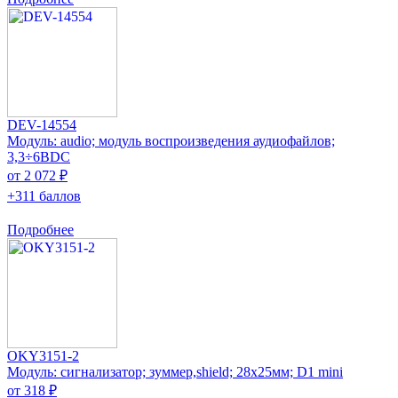
DEV-14554
Модуль: audio; модуль воспроизведения аудиофайлов;
3,3÷6ВDC
от 2 072 ₽
+311 баллов
Подробнее
OKY3151-2
Модуль: сигнализатор; зуммер,shield; 28x25мм; D1 mini
от 318 ₽