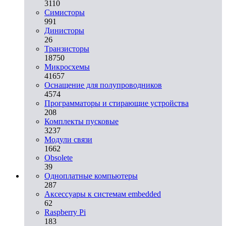
3110
Симисторы
991
Динисторы
26
Транзисторы
18750
Микросхемы
41657
Оснащение для полупроводников
4574
Программаторы и стирающие устройства
208
Комплекты пусковые
3237
Модули связи
1662
Obsolete
39
Одноплатные компьютеры
287
Аксессуары к системам embedded
62
Raspberry Pi
183