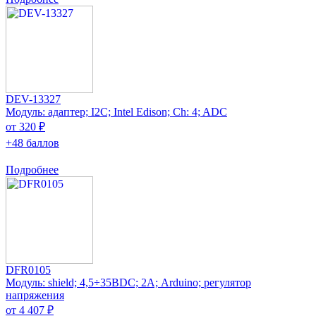
DEV-13327
Модуль: адаптер; I2C; Intel Edison; Ch: 4; ADC
от 320 ₽
+48 баллов
Подробнее
DFR0105
Модуль: shield; 4,5÷35ВDC; 2А; Arduino; регулятор
напряжения
от 4 407 ₽