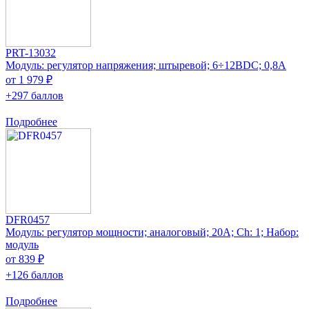
PRT-13032
Модуль: регулятор напряжения; штыревой; 6÷12ВDC; 0,8А
от 1 979 ₽
+297 баллов
Подробнее
DFR0457
Модуль: регулятор мощности; аналоговый; 20А; Ch: 1; Набор:
модуль
от 839 ₽
+126 баллов
Подробнее