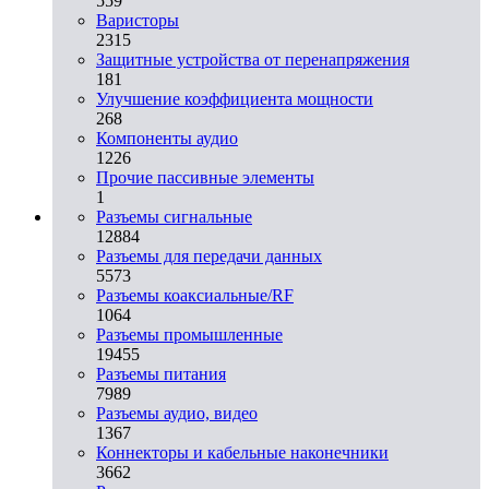
559
Варисторы
2315
Защитные устройства от перенапряжения
181
Улучшение коэффициента мощности
268
Компоненты аудио
1226
Прочие пассивные элементы
1
Разъeмы сигнальные
12884
Разъeмы для передачи данных
5573
Разъeмы коаксиальные/RF
1064
Разъeмы промышленные
19455
Разъeмы питания
7989
Разъeмы аудио, видео
1367
Коннекторы и кабельные наконечники
3662