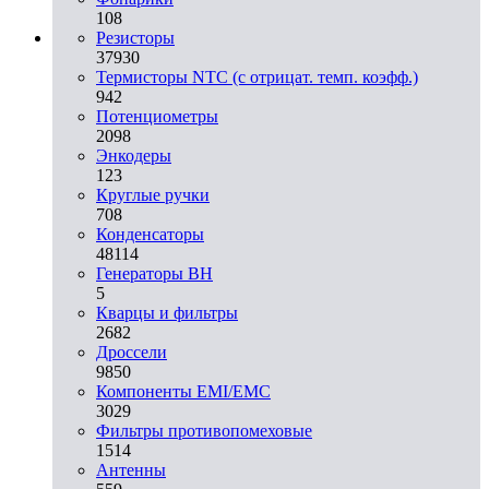
108
Резисторы
37930
Термисторы NTC (с отрицат. темп. коэфф.)
942
Потенциометры
2098
Энкодеры
123
Круглые ручки
708
Конденсаторы
48114
Генераторы ВН
5
Кварцы и фильтры
2682
Дроссели
9850
Компоненты EMI/EMC
3029
Фильтры противопомеховые
1514
Антенны