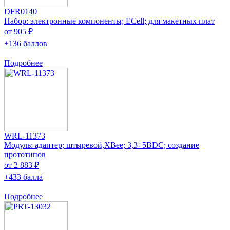
DFR0140
Набор: электронные компоненты; ECell; для макетных плат
от 905 ₽
+136 баллов
Подробнее
WRL-11373
Модуль: адаптер; штыревой,XBee; 3,3÷5ВDC; создание
прототипов
от 2 883 ₽
+433 балла
Подробнее