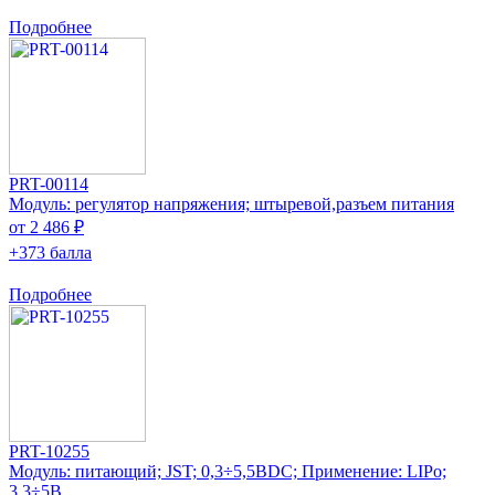
Подробнее
PRT-00114
Модуль: регулятор напряжения; штыревой,разъем питания
от 2 486 ₽
+373 балла
Подробнее
PRT-10255
Модуль: питающий; JST; 0,3÷5,5ВDC; Применение: LIPo;
3,3÷5В