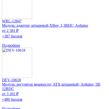
WRL-12847
Модуль: адаптер; штыревой,XBee; 3,3ВDC; Arduino
от 2 581 ₽
+387 баллов
Подробнее
DEV-10618
Модуль: регулятор мощности; ATX,штыревой; Arduino; 5В;
12ВDC
от 3 202 ₽
+480 баллов
Подробнее