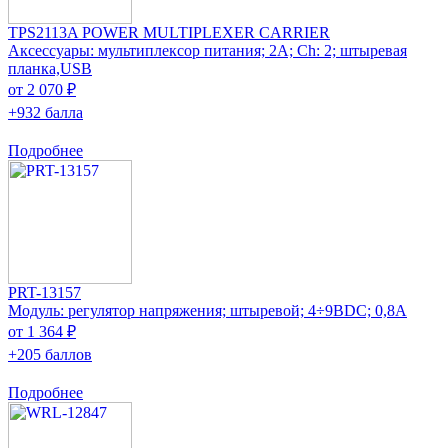
TPS2113A POWER MULTIPLEXER CARRIER
Аксессуары: мультиплексор питания; 2А; Ch: 2; штыревая
планка,USB
от 2 070 ₽
+932 балла
Подробнее
PRT-13157
Модуль: регулятор напряжения; штыревой; 4÷9ВDC; 0,8А
от 1 364 ₽
+205 баллов
Подробнее