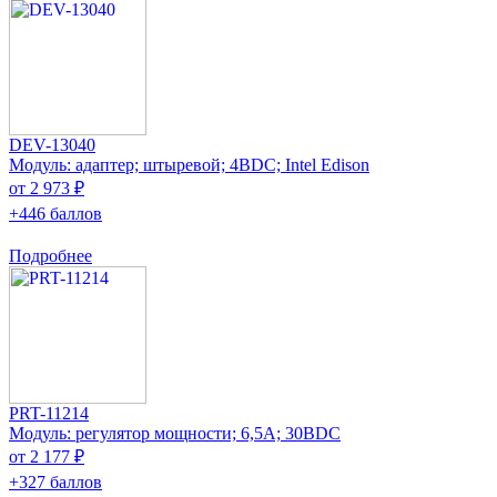
DEV-13040
Модуль: адаптер; штыревой; 4ВDC; Intel Edison
от 2 973 ₽
+446 баллов
Подробнее
PRT-11214
Модуль: регулятор мощности; 6,5А; 30ВDC
от 2 177 ₽
+327 баллов