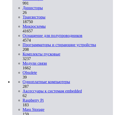
991
Динисторы
26
Транзисторы
18750
Микросхемы
41657
Оснащение для полупроводников
4574
Программаторы и стирающие устройства
208
Комплекты пусковые
3237
Модули связи
1662
Obsolete
39
Одноплатные компьютеры
287
Аксессуары к системам embedded
62
Raspberry Pi
183
Mass Storage
159