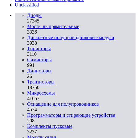
Unclassified
Диоды
27345
Мосты выпрямительные
3336
Дискретные полупроводниковые модули
3938
Тиристоры
3110
Симисторы
991
Динисторы
26
Транзисторы
18750
Микросхемы
41657
Оснащение для полупроводников
4574
Программаторы и стирающие устройства
208
Комплекты пусковые
3237
Модули связи