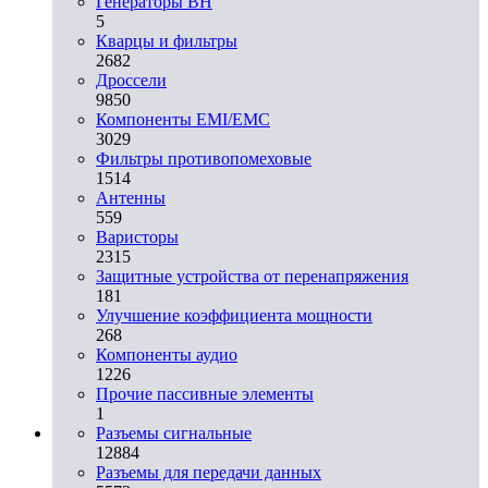
Генераторы ВН
5
Кварцы и фильтры
2682
Дроссели
9850
Компоненты EMI/EMC
3029
Фильтры противопомеховые
1514
Антенны
559
Варисторы
2315
Защитные устройства от перенапряжения
181
Улучшение коэффициента мощности
268
Компоненты аудио
1226
Прочие пассивные элементы
1
Разъeмы сигнальные
12884
Разъeмы для передачи данных