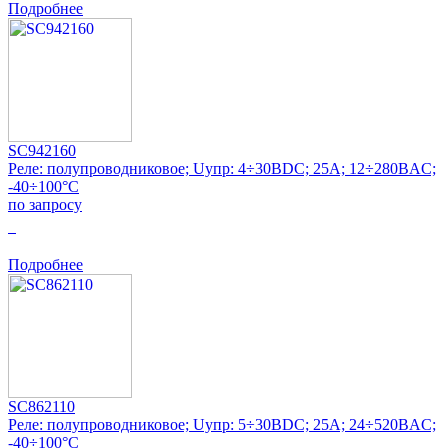
Подробнее
SC942160
Реле: полупроводниковое; Uупр: 4÷30ВDC; 25А; 12÷280ВAC;
-40÷100°C
по запросу
0
Подробнее
SC862110
Реле: полупроводниковое; Uупр: 5÷30ВDC; 25А; 24÷520ВAC;
-40÷100°C