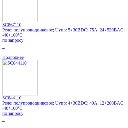
SC867110
Реле: полупроводниковое; Uупр: 5÷30ВDC; 75А; 24÷520ВAC;
-40÷100°C
по запросу
0
Подробнее
SC844110
Реле: полупроводниковое; Uупр: 4÷30ВDC; 40А; 12÷280ВAC;
-40÷100°C
по запросу
0