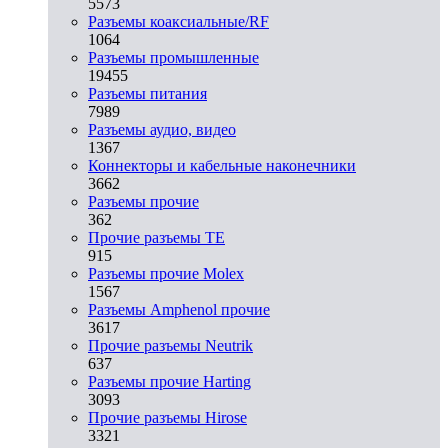
5573
Разъeмы коаксиальные/RF
1064
Разъeмы промышленные
19455
Разъeмы питания
7989
Разъeмы аудио, видео
1367
Коннекторы и кабельные наконечники
3662
Разъeмы прочие
362
Прочие разъемы TE
915
Разъемы прочие Molex
1567
Разъемы Amphenol прочие
3617
Прочие разъемы Neutrik
637
Разъемы прочие Harting
3093
Прочие разъемы Hirose
3321