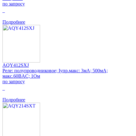
по запросу
0
Подробнее
AQY412SXJ
Реле: полупроводниковое; Iупр.макс: 3мА; 500мА;
макс.60ВAC; 1Ом
по запросу
0
Подробнее