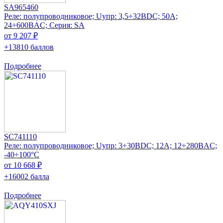
SA965460
Реле: полупроводниковое; Uупр: 3,5÷32ВDC; 50А;
24÷600ВAC; Серия: SA
от 9 207 ₽
+13810 баллов
Подробнее
SC741110
Реле: полупроводниковое; Uупр: 3÷30ВDC; 12А; 12÷280ВAC;
-40÷100°C
от 10 668 ₽
+16002 балла
Подробнее