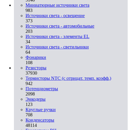
Миниатюрные источники света
983
Источники света - освещение
373
Источники света - автомобильные
203
Источники света - элементы EL
34
Источники света - светильники
64
Фонарики
108
Резисторы
37930
Термисторы NTC (с отрицат. темп. коэфф.)
942
Потенциометры
2098
Энкодеры
123
Круглые ручки
708
Конденсаторы
48114