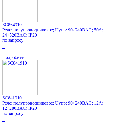
SC864910
Реле: полупроводниковое; Uупр: 90÷240ВAC; 50А;
24÷520ВAC; IP20
по запросу
0
Подробнее
SC841910
Реле: полупроводниковое; Uупр: 90÷240ВAC; 12А;
12÷280ВAC; IP20
по запросу
0