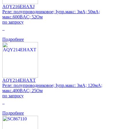
AQY216EHAXJ
Реле: полупроводниковое; Iупр.макс: 3мА; 50мА;
макс.600ВAC; 52Ом
по запросу
0
Подробнее
AQY214EHAXT
Реле: полупроводниковое; Iупр.макс: 3мА; 120мА;
макс.400ВAC; 25Ом
по запросу
0
Подробнее