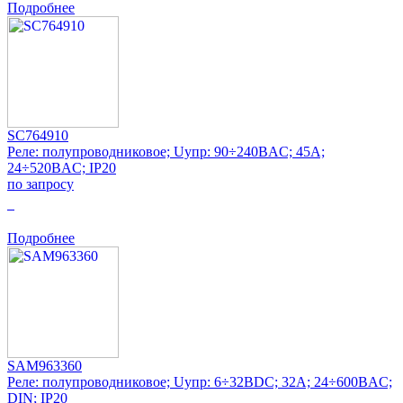
Подробнее
SC764910
Реле: полупроводниковое; Uупр: 90÷240ВAC; 45А;
24÷520ВAC; IP20
по запросу
0
Подробнее
SAM963360
Реле: полупроводниковое; Uупр: 6÷32ВDC; 32А; 24÷600ВAC;
DIN; IP20