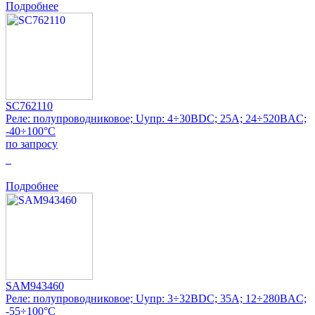
Подробнее
SC762110
Реле: полупроводниковое; Uупр: 4÷30ВDC; 25А; 24÷520ВAC;
-40÷100°C
по запросу
0
Подробнее
SAM943460
Реле: полупроводниковое; Uупр: 3÷32ВDC; 35А; 12÷280ВAC;
-55÷100°C