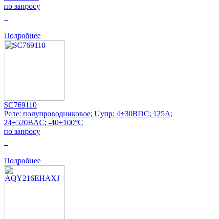
по запросу
0
Подробнее
SC769110
Реле: полупроводниковое; Uупр: 4÷30ВDC; 125А;
24÷520ВAC; -40÷100°C
по запросу
0
Подробнее