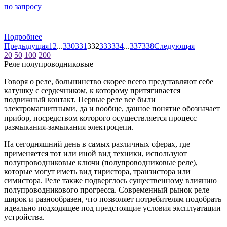
по запросу
0
Подробнее
Предыдущая
1
2
...
330
331
332
333
334
...
337
338
Следующая
20
50
100
200
Реле полупроводниковые
Говоря о реле, большинство скорее всего представляют себе
катушку с сердечником, к которому притягивается
подвижный контакт. Первые реле все были
электромагнитными, да и вообще, данное понятие обозначает
прибор, посредством которого осуществляется процесс
размыкания-замыкания электроцепи.
На сегодняшний день в самых различных сферах, где
применяется тот или иной вид техники, используют
полупроводниковые ключи (полупроводниковые реле),
которые могут иметь вид тиристора, транзистора или
симистора. Реле также подверглось существенному влиянию
полупроводникового прогресса. Современный рынок реле
широк и разнообразен, что позволяет потребителям подобрать
идеально подходящее под предстоящие условия эксплуатации
устройства.