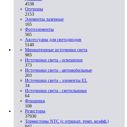
4538
Оптроны
2153
Элементы лазерные
165
Фотоэлементы
565
Аксессуары для светодиодов
5140
Миниатюрные источники света
983
Источники света - освещение
373
Источники света - автомобильные
203
Источники света - элементы EL
34
Источники света - светильники
64
Фонарики
108
Резисторы
37930
Термисторы NTC (с отрицат. темп. коэфф.)
942