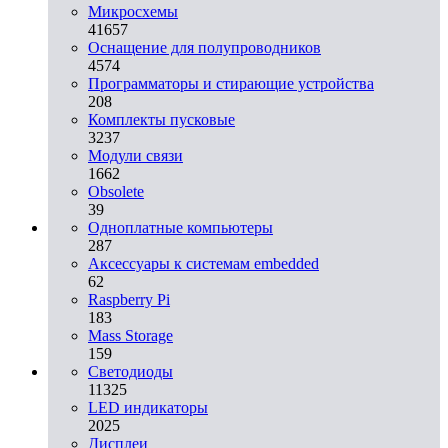
Микросхемы
41657
Оснащение для полупроводников
4574
Программаторы и стирающие устройства
208
Комплекты пусковые
3237
Модули связи
1662
Obsolete
39
Одноплатные компьютеры
287
Аксессуары к системам embedded
62
Raspberry Pi
183
Mass Storage
159
Светодиоды
11325
LED индикаторы
2025
Дисплеи