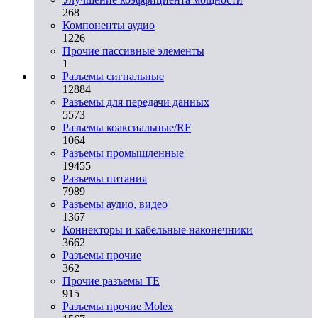
268
Компоненты аудио
1226
Прочие пассивные элементы
1
Разъeмы сигнальные
12884
Разъeмы для передачи данных
5573
Разъeмы коаксиальные/RF
1064
Разъeмы промышленные
19455
Разъeмы питания
7989
Разъeмы аудио, видео
1367
Коннекторы и кабельные наконечники
3662
Разъeмы прочие
362
Прочие разъемы TE
915
Разъемы прочие Molex