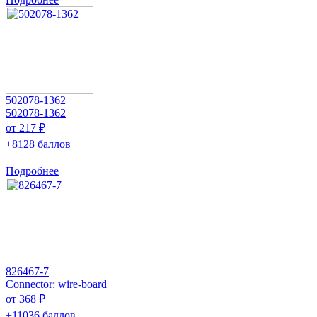
502078-1362
502078-1362
от 217 ₽
+8128 баллов
Подробнее
826467-7
Connector: wire-board
от 368 ₽
+11036 баллов