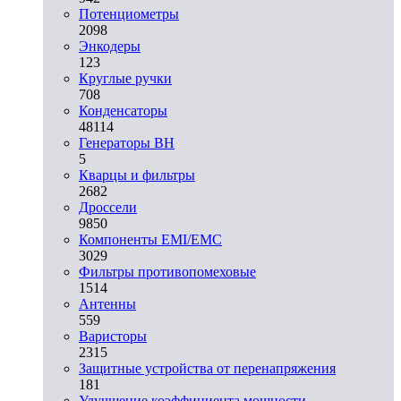
Потенциометры
2098
Энкодеры
123
Круглые ручки
708
Конденсаторы
48114
Генераторы ВН
5
Кварцы и фильтры
2682
Дроссели
9850
Компоненты EMI/EMC
3029
Фильтры противопомеховые
1514
Антенны
559
Варисторы
2315
Защитные устройства от перенапряжения
181
Улучшение коэффициента мощности