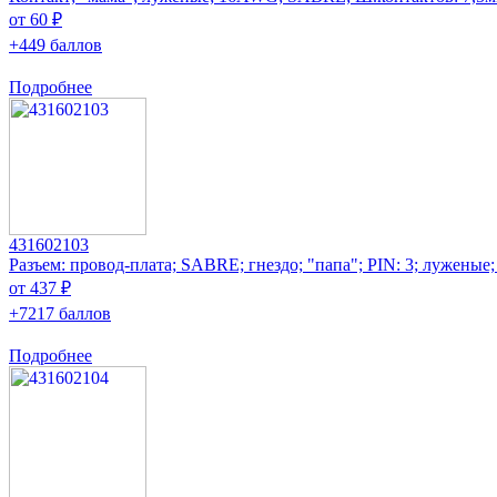
от 60 ₽
+449 баллов
Подробнее
431602103
Разъем: провод-плата; SABRE; гнездо; "папа"; PIN: 3; луженые
от 437 ₽
+7217 баллов
Подробнее