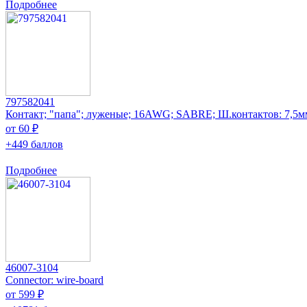
Подробнее
797582041
Контакт; "папа"; луженые; 16AWG; SABRE; Ш.контактов: 7,5м
от 60 ₽
+449 баллов
Подробнее
46007-3104
Connector: wire-board
от 599 ₽