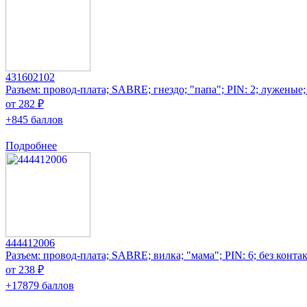
431602102
Разъем: провод-плата; SABRE; гнездо; "папа"; PIN: 2; луженые
от 282 ₽
+845 баллов
Подробнее
444412006
Разъем: провод-плата; SABRE; вилка; "мама"; PIN: 6; без конта
от 238 ₽
+17879 баллов