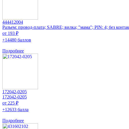
444412004
Разъем: провод-плата; SABRE; вилка; "мама"; PIN: 4; без конта
от 193 ₽
+14480 баллов
Подробнее
172042-0205
172042-0205
от 225 ₽
+12633 балла
Подробнее