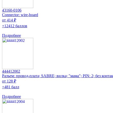
43160-0106
Connector: wire-board
от 414 ₽
+12412 баллов
Подробнее
444412002
Разъем: провод-плата; SABRE; вилка; "мама"; PIN: 2; без конта
от 128 ₽
+481 балл
Подробнее