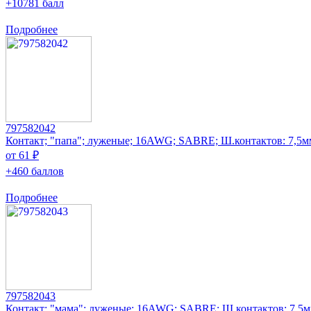
+10781 балл
Подробнее
797582042
Контакт; "папа"; луженые; 16AWG; SABRE; Ш.контактов: 7,5мм
от 61 ₽
+460 баллов
Подробнее
797582043
Контакт; "мама"; луженые; 16AWG; SABRE; Ш.контактов: 7,5