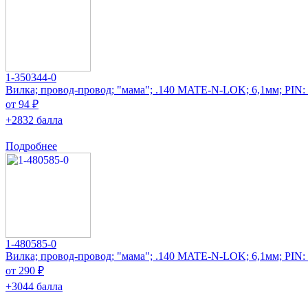
1-350344-0
Вилка; провод-провод; "мама"; .140 MATE-N-LOK; 6,1мм; PIN:
от 94 ₽
+2832 балла
Подробнее
1-480585-0
Вилка; провод-провод; "мама"; .140 MATE-N-LOK; 6,1мм; PIN:
от 290 ₽
+3044 балла