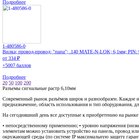
Подробнее
1-480586-0
Вилка; провод-провод; "папа"; .140 MATE-N-LOK; 6,1мм; PIN: 
от 334 ₽
+5007 баллов
Подробнее
20
50
100
200
Разъeмы сигнальные растр 6,10мм
Современный рынок разъёмов широк и разнообразен. Каждое из
предназначение, область использования и тип оборудования, дл
На сегодняшний день все доступные к приобретению на рынке
• непосредственному применению; • уровню напряжения (низко-
элементам можно установить устройство на панель, провод или
окружающей среды (по системе IP максимальную защиту гаранти