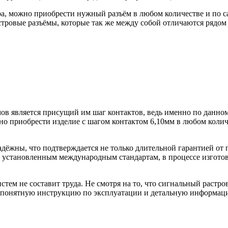
ра, можно приобрести нужный разъём в любом количестве и по
тровые разъёмы, которые так же между собой отличаются рядом 
в является присущий им шаг контактов, ведь именно по данном
о приобрести изделие с шагом контактом 6,10мм в любом колич
надёжны, что подтверждается не только длительной гарантией о
ет установленным международным стандартам, в процессе изгот
стем не составит труда. Не смотря на то, что сигнальный растр
понятную инструкцию по эксплуатации и детальную информацию