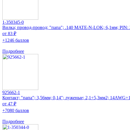
1-350345-0
Вилка; провод-провод; "папа"; .140 MATE-N-LOK; 6,1мм; PIN: 
от 83 ₽
+1246 баллов
Подробнее
925662-1
Контакт; "папа"; 3,56мм; 0,14"; луженые; 2,1÷5,3мм2; 14AW
от 47 ₽
+7080 баллов
Подробнее