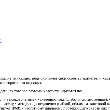
9
делие уникально, ведь оно имеет свои особые параметры и хар
я которого они подходят.
 данных товаров разъёмы классифицируются по:
 и высоковольтные); • значению тока (слабо- и сильноточные); 
 шасси); • методу подсоединения (пайкой, обжимом, винтовой к
рует IP68); • частотному диапазону протекающего сквозь них т