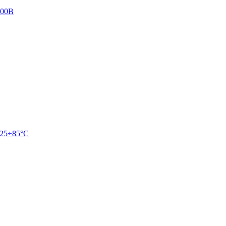
100В
 -25÷85°C