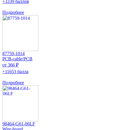
+3339 баллов
Подробнее
87759-1014
PCB-cable/PCB
от 366 ₽
+11653 балла
Подробнее
98464-G61-06LF
Wire-board