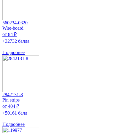
560234-0320
Wire-board
от 84 ₽
+32732 балла
Подробнее
2842131-8
Pin strips
от 404 ₽
+50161 балл
Подробнее