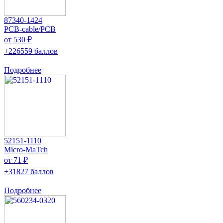
87340-1424
PCB-cable/PCB
от 530 ₽
+226559 баллов
Подробнее
52151-1110
Micro-MaTch
от 71 ₽
+31827 баллов
Подробнее