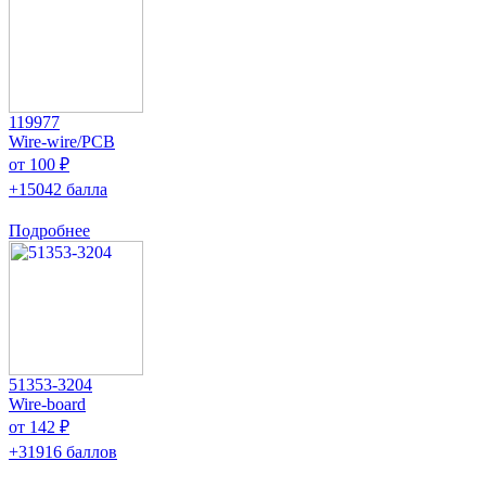
119977
Wire-wire/PCB
от 100 ₽
+15042 балла
Подробнее
51353-3204
Wire-board
от 142 ₽
+31916 баллов