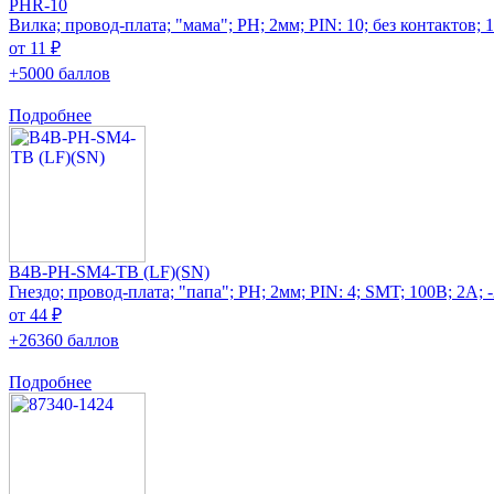
PHR-10
Вилка; провод-плата; "мама"; PH; 2мм; PIN: 10; без контактов; 
от 11 ₽
+5000 баллов
Подробнее
B4B-PH-SM4-TB (LF)(SN)
Гнездо; провод-плата; "папа"; PH; 2мм; PIN: 4; SMT; 100В; 2А;
от 44 ₽
+26360 баллов
Подробнее