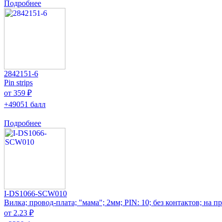
Подробнее
2842151-6
Pin strips
от 359 ₽
+49051 балл
Подробнее
I-DS1066-SCW010
Вилка; провод-плата; "мама"; 2мм; PIN: 10; без контактов; на п
от 2.23 ₽