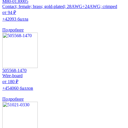
M80-0130005
Contact; female; brass; gold-plated; 28AWG÷24AWG; crimped
от 94 ₽
+42093 балла
Подробнее
505568-1470
Wire-board
от 180 ₽
+454060 баллов
Подробнее