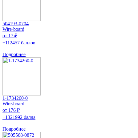
504193-0704
Wire-board
от 17 ₽
+112457 баллов
Подробнее
1-1734260-0
Wire-board
от 176 ₽
+1321992 балла
Подробнее