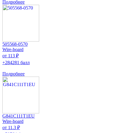
Подробнее
505568-0570
Wire-board
от 113 ₽
+284281 балл
Подробнее
G841C111T1EU
Wire-board
от 11.3 ₽