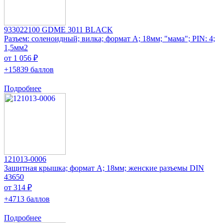
933022100 GDME 3011 BLACK
Разъем: соленоидный; вилка; формат А; 18мм; "мама"; PIN: 4;
1,5мм2
от 1 056 ₽
+15839 баллов
Подробнее
121013-0006
Защитная крышка; формат А; 18мм; женские разъемы DIN
43650
от 314 ₽
+4713 баллов
Подробнее