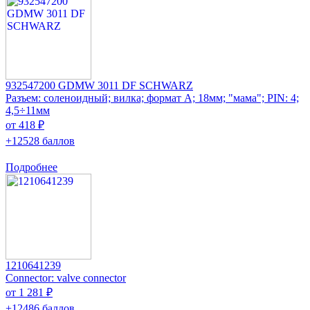
932547200 GDMW 3011 DF SCHWARZ
Разъем: соленоидный; вилка; формат А; 18мм; "мама"; PIN: 4;
4,5÷11мм
от 418 ₽
+12528 баллов
Подробнее
1210641239
Connector: valve connector
от 1 281 ₽
+12486 баллов