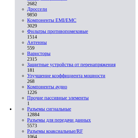
2682
Дроссели
9850
Компоненты EMI/EMC
3029
Фильтры противопомеховые
1514
Антенны
559
Варисторы
2315
Защитные устройства от перенапряжения
181
Улучшение коэффициента мощности
268
Компоненты аудио
1226
Прочие пассивные элементы
1
Разъeмы сигнальные
12884
Разъeмы для передачи данных
5573
Разъeмы коаксиальные/RF
1064