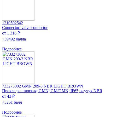
1210502542
Connector: valve connector
от 1 316 ₽
+39492 балла
Подробнее
733273002 GMN 209-3 NBR LIGHT BROWN
Прокладка плоская; GMN; GM/GMN; IP65; каучук NBR
от 43 ₽
+3251 балл
Подробнее