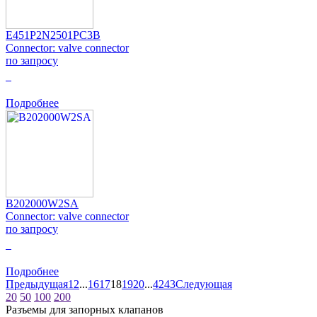
E451P2N2501PC3B
Connector: valve connector
по запросу
0
Подробнее
B202000W2SA
Connector: valve connector
по запросу
0
Подробнее
Предыдущая
1
2
...
16
17
18
19
20
...
42
43
Следующая
20
50
100
200
Разъемы для запорных клапанов