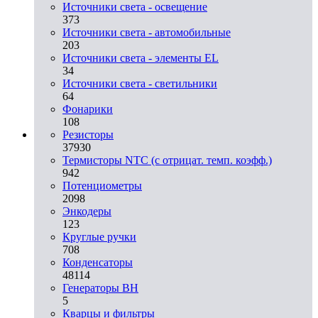
Источники света - освещение
373
Источники света - автомобильные
203
Источники света - элементы EL
34
Источники света - светильники
64
Фонарики
108
Резисторы
37930
Термисторы NTC (с отрицат. темп. коэфф.)
942
Потенциометры
2098
Энкодеры
123
Круглые ручки
708
Конденсаторы
48114
Генераторы ВН
5
Кварцы и фильтры