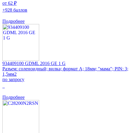
от 62 ₽
+928 баллов
Подробнее
934409100 GDML 2016 GE 1 G
Разъем: соленоидный; вилка; формат А; 18мм; "мама"; PIN: 3;
1,5мм2
по запросу
0
Подробнее