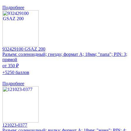
Подробнее
932429100 GSAZ 200
Разъем: соленоидный; гнездо; формат А; 18мм; "папа"; PIN: 3;
прямой
от 350 ₽
+5250 баллов
Подробнее
121023-0377
Разъем: соленоидный; вилка; формат А; 18мм; "мама"; PIN: 4;