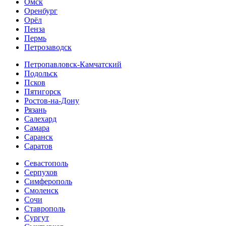
Омск
Оренбург
Орёл
Пенза
Пермь
Петрозаводск
Петропавловск-Камчатский
Подольск
Псков
Пятигорск
Ростов-на-Дону
Рязань
Салехард
Самара
Саранск
Саратов
Севастополь
Серпухов
Симферополь
Смоленск
Сочи
Ставрополь
Сургут