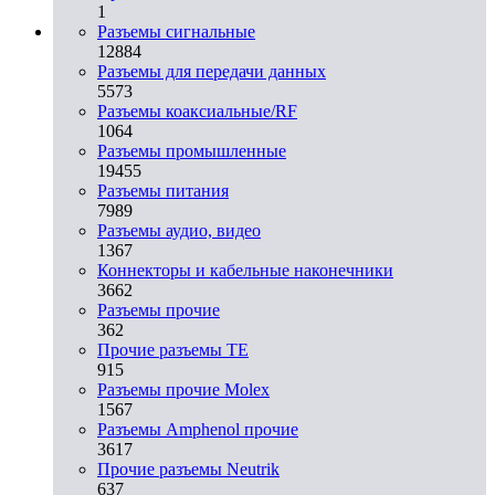
1
Разъeмы сигнальные
12884
Разъeмы для передачи данных
5573
Разъeмы коаксиальные/RF
1064
Разъeмы промышленные
19455
Разъeмы питания
7989
Разъeмы аудио, видео
1367
Коннекторы и кабельные наконечники
3662
Разъeмы прочие
362
Прочие разъемы TE
915
Разъемы прочие Molex
1567
Разъемы Amphenol прочие
3617
Прочие разъемы Neutrik
637