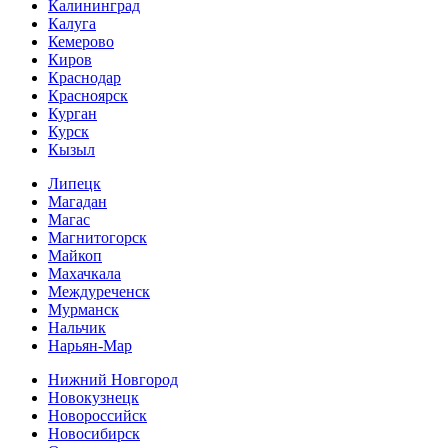
Калининград
Калуга
Кемерово
Киров
Краснодар
Красноярск
Курган
Курск
Кызыл
Липецк
Магадан
Магас
Магнитогорск
Майкоп
Махачкала
Междуреченск
Мурманск
Нальчик
Нарьян-Мар
Нижний Новгород
Новокузнецк
Новороссийск
Новосибирск