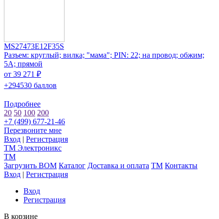
MS27473E12F35S
Разъем: круглый; вилка; "мама"; PIN: 22; на провод; обжим;
5А; прямой
от 39 271 ₽
+294530 баллов
Подробнее
20
50
100
200
+7 (499) 677-21-46
Перезвоните мне
Вход
|
Регистрация
TM
Электроникс
TM
Загрузить BOM
Каталог
Доставка и оплата
TM
Контакты
Вход
|
Регистрация
Вход
Регистрация
В корзине