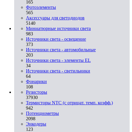
165
Фотоэлементы
565
Аксессуары для светодиодов
5140
Миниатюрные источники света
983
Источники света - освещение
373
Источники света - автомобильные
203
Источники света - элементы EL
34
Источники света - светильники
64
Фонарики
108
Резисторы
37930
Термисторы NTC (с отрицат. темп. коэфф.)
942
Потенциометры
2098
Энкодеры
123