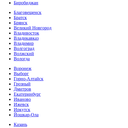
Биробиджан
Благовещенск
Братск
Брянск
Великий Новгород
Владивосток
Владикавказ
Владимир
Волгоград
Волжский
Вологда
Воронеж
Выборг
Горно-Алтайск
Грозный
Дмитров
Екатеринбург
Иваново
Ижевск
Иркутск
Йошкар-Ола
Казань