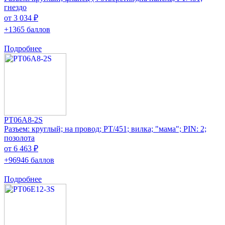
гнездо
от 3 034 ₽
+1365 баллов
Подробнее
PT06A8-2S
Разъем: круглый; на провод; PT/451; вилка; "мама"; PIN: 2;
позолота
от 6 463 ₽
+96946 баллов
Подробнее