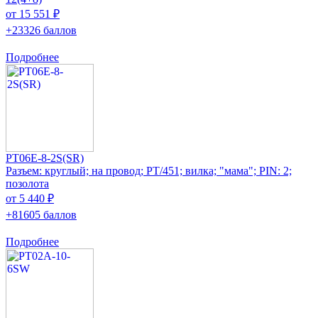
от 15 551 ₽
+23326 баллов
Подробнее
PT06E-8-2S(SR)
Разъем: круглый; на провод; PT/451; вилка; "мама"; PIN: 2;
позолота
от 5 440 ₽
+81605 баллов
Подробнее