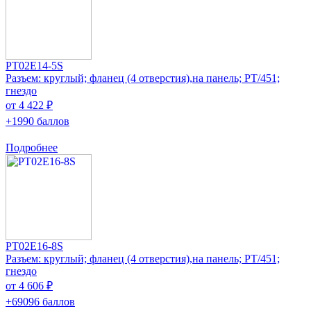
PT02E14-5S
Разъем: круглый; фланец (4 отверстия),на панель; PT/451;
гнездо
от 4 422 ₽
+1990 баллов
Подробнее
PT02E16-8S
Разъем: круглый; фланец (4 отверстия),на панель; PT/451;
гнездо
от 4 606 ₽
+69096 баллов