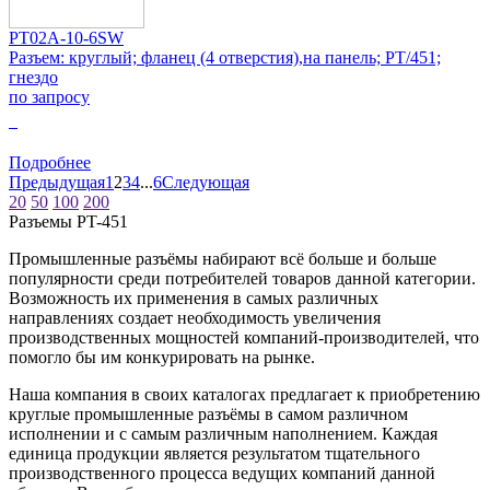
PT02A-10-6SW
Разъем: круглый; фланец (4 отверстия),на панель; PT/451;
гнездо
по запросу
0
Подробнее
Предыдущая
1
2
3
4
...
6
Следующая
20
50
100
200
Разъeмы PT-451
Промышленные разъёмы набирают всё больше и больше
популярности среди потребителей товаров данной категории.
Возможность их применения в самых различных
направлениях создает необходимость увеличения
производственных мощностей компаний-производителей, что
помогло бы им конкурировать на рынке.
Наша компания в своих каталогах предлагает к приобретению
круглые промышленные разъёмы в самом различном
исполнении и с самым различным наполнением. Каждая
единица продукции является результатом тщательного
производственного процесса ведущих компаний данной