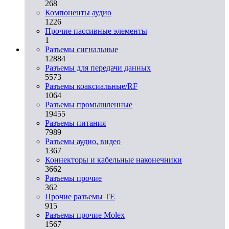
268
Компоненты аудио
1226
Прочие пассивные элементы
1
Разъeмы сигнальные
12884
Разъeмы для передачи данных
5573
Разъeмы коаксиальные/RF
1064
Разъeмы промышленные
19455
Разъeмы питания
7989
Разъeмы аудио, видео
1367
Коннекторы и кабельные наконечники
3662
Разъeмы прочие
362
Прочие разъемы TE
915
Разъемы прочие Molex
1567