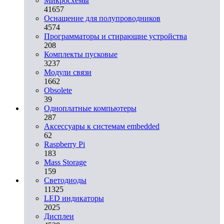
Микросхемы
41657
Оснащение для полупроводников
4574
Программаторы и стирающие устройства
208
Комплекты пусковые
3237
Модули связи
1662
Obsolete
39
Одноплатные компьютеры
287
Аксессуары к системам embedded
62
Raspberry Pi
183
Mass Storage
159
Светодиоды
11325
LED индикаторы
2025
Дисплеи