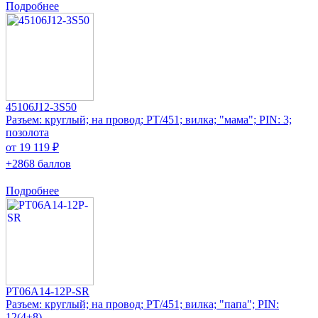
Подробнее
45106J12-3S50
Разъем: круглый; на провод; PT/451; вилка; "мама"; PIN: 3;
позолота
от 19 119 ₽
+2868 баллов
Подробнее
PT06A14-12P-SR
Разъем: круглый; на провод; PT/451; вилка; "папа"; PIN:
12(4+8)