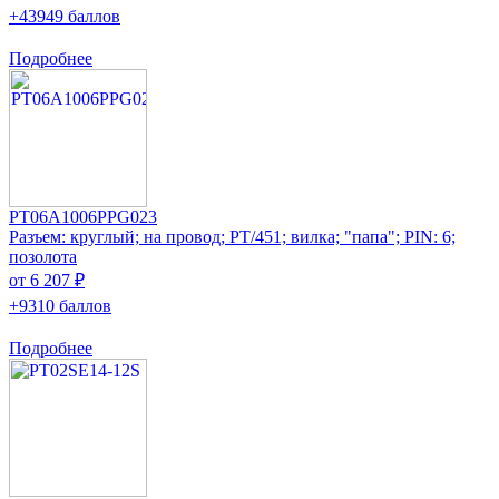
+43949 баллов
Подробнее
PT06A1006PPG023
Разъем: круглый; на провод; PT/451; вилка; "папа"; PIN: 6;
позолота
от 6 207 ₽
+9310 баллов
Подробнее