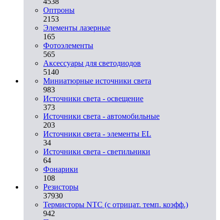
4538
Оптроны
2153
Элементы лазерные
165
Фотоэлементы
565
Аксессуары для светодиодов
5140
Миниатюрные источники света
983
Источники света - освещение
373
Источники света - автомобильные
203
Источники света - элементы EL
34
Источники света - светильники
64
Фонарики
108
Резисторы
37930
Термисторы NTC (с отрицат. темп. коэфф.)
942