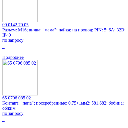
09 0142 70 05
Разъем: M16; вилка; "мама"; пайка; на провод; PIN: 5; 6А; 32В;
IP40
по запросу
0
Подробнее
65 0796 085 02
Контакт; "папа"; посеребренные; 0,75÷1мм2; 581,682; бобина;
обжим
по запросу
0