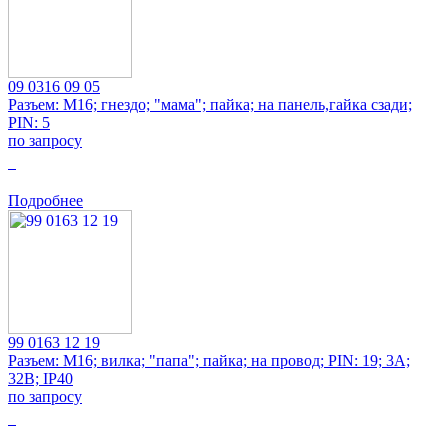
09 0316 09 05
Разъем: M16; гнездо; "мама"; пайка; на панель,гайка сзади;
PIN: 5
по запросу
0
Подробнее
99 0163 12 19
Разъем: M16; вилка; "папа"; пайка; на провод; PIN: 19; 3А;
32В; IP40
по запросу
0