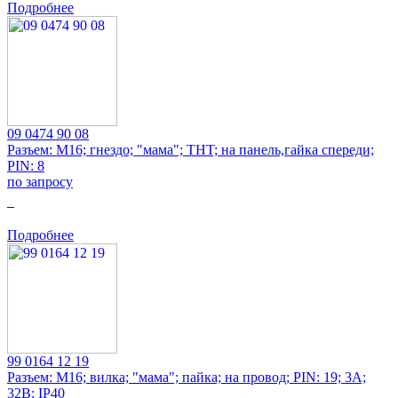
Подробнее
09 0474 90 08
Разъем: M16; гнездо; "мама"; THT; на панель,гайка спереди;
PIN: 8
по запросу
0
Подробнее
99 0164 12 19
Разъем: M16; вилка; "мама"; пайка; на провод; PIN: 19; 3А;
32В; IP40