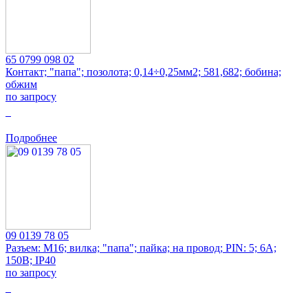
65 0799 098 02
Контакт; "папа"; позолота; 0,14÷0,25мм2; 581,682; бобина;
обжим
по запросу
0
Подробнее
09 0139 78 05
Разъем: M16; вилка; "папа"; пайка; на провод; PIN: 5; 6А;
150В; IP40
по запросу
0