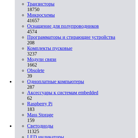
Транзисторы
18750
Микросхемы
41657
Оснащение для полупроводников
4574
Программаторы и стирающие устройства
208
Комплекты пусковые
3237
Модули связи
1662
Obsolete
39
Одноплатные компьютеры
287
Аксессуары к системам embedded
62
Raspberry Pi
183
Mass Storage
159
Светодиоды
11325
LED индикаторы