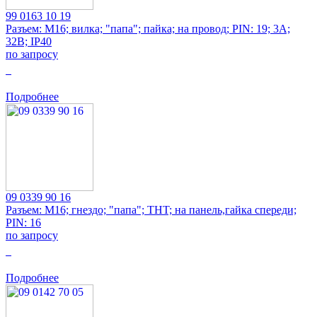
99 0163 10 19
Разъем: M16; вилка; "папа"; пайка; на провод; PIN: 19; 3А;
32В; IP40
по запросу
0
Подробнее
09 0339 90 16
Разъем: M16; гнездо; "папа"; THT; на панель,гайка спереди;
PIN: 16
по запросу
0
Подробнее