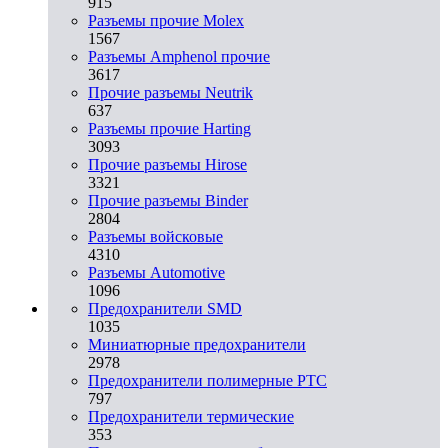
915
Разъемы прочие Molex
1567
Разъемы Amphenol прочие
3617
Прочие разъемы Neutrik
637
Разъемы прочие Harting
3093
Прочие разъемы Hirose
3321
Прочие разъемы Binder
2804
Разъемы войсковые
4310
Разъeмы Automotive
1096
Предохранители SMD
1035
Миниатюрные предохранители
2978
Предохранители полимерные PTC
797
Предохранители термические
353