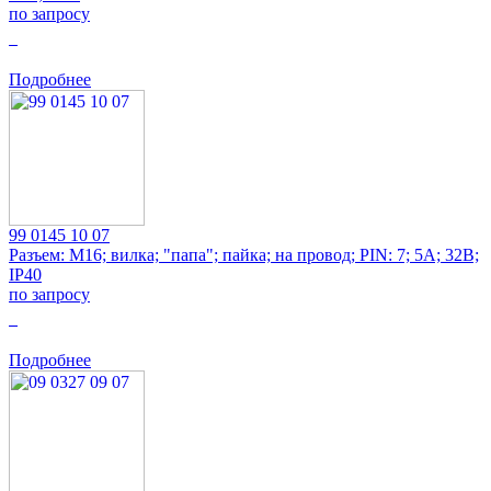
по запросу
0
Подробнее
99 0145 10 07
Разъем: M16; вилка; "папа"; пайка; на провод; PIN: 7; 5А; 32В;
IP40
по запросу
0
Подробнее