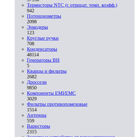
Термисторы NTC (с отрицат. темп. коэфф.)
942
Потенциометры
2098
Энкодеры
123
Круглые ручки
708
Конденсаторы
48114
Генераторы ВН
5
Кварцы и фильтры
2682
Дроссели
9850
Компоненты EMI/EMC
3029
Фильтры противопомеховые
1514
Антенны
559
Варисторы
2315