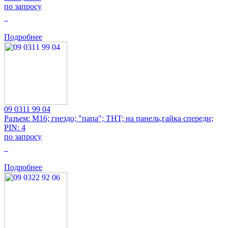
по запросу
0
Подробнее
09 0311 99 04
Разъем: M16; гнездо; "папа"; THT; на панель,гайка спереди;
PIN: 4
по запросу
0
Подробнее