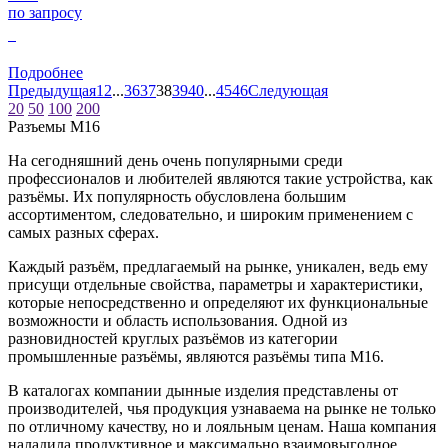
по запросу
0
Подробнее
Предыдущая
1
2
...
36
37
38
39
40
...
45
46
Следующая
20
50
100
200
Разъeмы M16
На сегодняшний день очень популярными среди
профессионалов и любителей являются такие устройства, как
разъёмы. Их популярность обусловлена большим
ассортиментом, следовательно, и широким применением с
самых разных сферах.
Каждый разъём, предлагаемый на рынке, уникален, ведь ему
присущи отдельные свойства, параметры и характеристики,
которые непосредственно и определяют их функциональные
возможности и область использования. Одной из
разновидностей круглых разъёмов из категории
промышленные разъёмы, являются разъёмы типа М16.
В каталогах компании дынные изделия представлены от
производителей, чья продукция узнаваема на рынке не только
по отличному качеству, но и лояльным ценам. Наша компания
наладила продуктивное и максимально взаимовыгодное