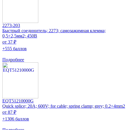
2273-203
Быстрый соединитель; 2273; самозажимная клемма;
0,5÷2,5мм2; 450В
от 37 ₽
+555 баллов
Подробнее
EQT51210000G
Quick splice; 20A; 600V; for cable; spring clamp; grey; 0.2÷4mm2
от 87 ₽
+1306 баллов
Подробнее