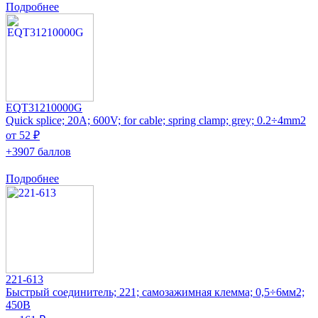
Подробнее
EQT31210000G
Quick splice; 20A; 600V; for cable; spring clamp; grey; 0.2÷4mm2
от 52 ₽
+3907 баллов
Подробнее
221-613
Быстрый соединитель; 221; самозажимная клемма; 0,5÷6мм2;
450В