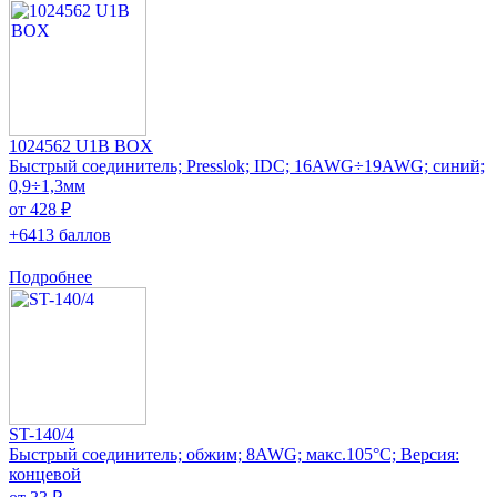
1024562 U1B BOX
Быстрый соединитель; Presslok; IDC; 16AWG÷19AWG; синий;
0,9÷1,3мм
от 428 ₽
+6413 баллов
Подробнее
ST-140/4
Быстрый соединитель; обжим; 8AWG; макс.105°C; Версия:
концевой