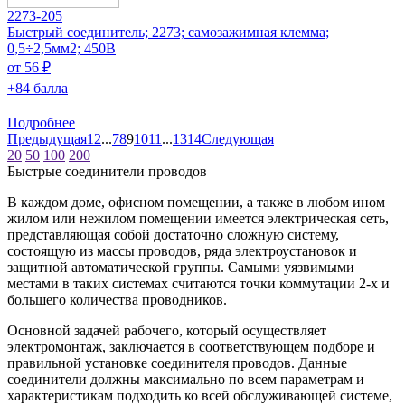
2273-205
Быстрый соединитель; 2273; самозажимная клемма;
0,5÷2,5мм2; 450В
от 56 ₽
+84 балла
Подробнее
Предыдущая
1
2
...
7
8
9
10
11
...
13
14
Следующая
20
50
100
200
Быстрые соединители проводов
В каждом доме, офисном помещении, а также в любом ином
жилом или нежилом помещении имеется электрическая сеть,
представляющая собой достаточно сложную систему,
состоящую из массы проводов, ряда электроустановок и
защитной автоматической группы. Самыми уязвимыми
местами в таких системах считаются точки коммутации 2-х и
большего количества проводников.
Основной задачей рабочего, который осуществляет
электромонтаж, заключается в соответствующем подборе и
правильной установке соединителя проводов. Данные
соединители должны максимально по всем параметрам и
характеристикам подходить ко всей обслуживающей системе,