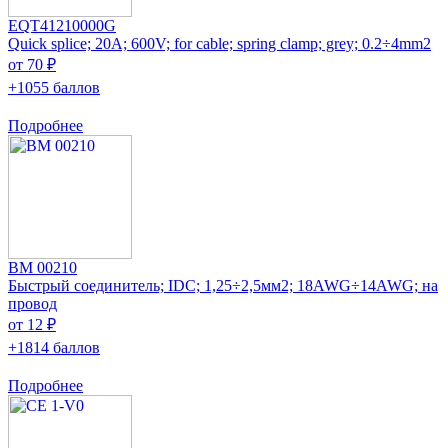
EQT41210000G
Quick splice; 20A; 600V; for cable; spring clamp; grey; 0.2÷4mm2
от 70 ₽
+1055 баллов
Подробнее
BM 00210
Быстрый соединитель; IDC; 1,25÷2,5мм2; 18AWG÷14AWG; на
провод
от 12 ₽
+1814 баллов
Подробнее