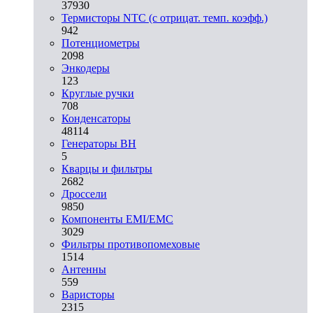
37930
Термисторы NTC (с отрицат. темп. коэфф.)
942
Потенциометры
2098
Энкодеры
123
Круглые ручки
708
Конденсаторы
48114
Генераторы ВН
5
Кварцы и фильтры
2682
Дроссели
9850
Компоненты EMI/EMC
3029
Фильтры противопомеховые
1514
Антенны
559
Варисторы
2315