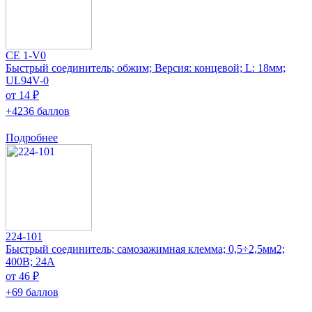
CE 1-V0
Быстрый соединитель; обжим; Версия: концевой; L: 18мм;
UL94V-0
от 14 ₽
+4236 баллов
Подробнее
224-101
Быстрый соединитель; самозажимная клемма; 0,5÷2,5мм2;
400В; 24А
от 46 ₽
+69 баллов