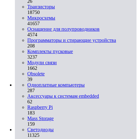
26
Транзисторы
18750
Микросхемы
41657
Оснащение для полупроводников
4574
Программаторы и стирающие устройства
208
Комплекты пусковые
3237
Модули связи
1662
Obsolete
39
Одноплатные компьютеры
287
Аксессуары к системам embedded
62
Raspberry Pi
183
Mass Storage
159
Светодиоды
11325