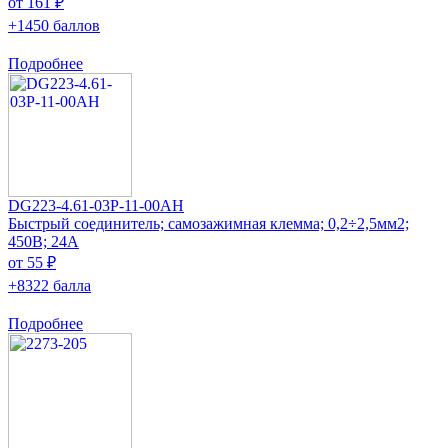
от 161 ₽
+1450 баллов
Подробнее
DG223-4.61-03P-11-00AH
Быстрый соединитель; самозажимная клемма; 0,2÷2,5мм2;
450В; 24А
от 55 ₽
+8322 балла
Подробнее