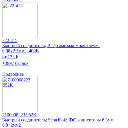
222-415
Быстрый соединитель; 222; самозажимная клемма;
0,08÷2,5мм2; 400В
от 133 ₽
+3997 баллов
Подробнее
7100008223 952K
Быстрый соединитель; Scotchlok; IDC,коннекторы 6,3мм;
0,8÷2мм2