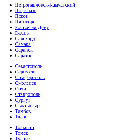
Петропавловск-Камчатский
Подольск
Псков
Пятигорск
Ростов-на-Дону
Рязань
Салехард
Самара
Саранск
Саратов
Севастополь
Серпухов
Симферополь
Смоленск
Сочи
Ставрополь
Сургут
Сыктывкар
Тамбов
Тверь
Тольятти
Томск
Туапсе