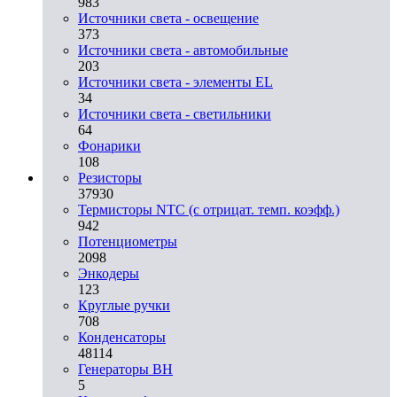
983
Источники света - освещение
373
Источники света - автомобильные
203
Источники света - элементы EL
34
Источники света - светильники
64
Фонарики
108
Резисторы
37930
Термисторы NTC (с отрицат. темп. коэфф.)
942
Потенциометры
2098
Энкодеры
123
Круглые ручки
708
Конденсаторы
48114
Генераторы ВН
5