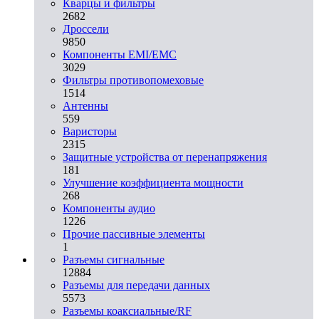
Кварцы и фильтры
2682
Дроссели
9850
Компоненты EMI/EMC
3029
Фильтры противопомеховые
1514
Антенны
559
Варисторы
2315
Защитные устройства от перенапряжения
181
Улучшение коэффициента мощности
268
Компоненты аудио
1226
Прочие пассивные элементы
1
Разъeмы сигнальные
12884
Разъeмы для передачи данных
5573
Разъeмы коаксиальные/RF