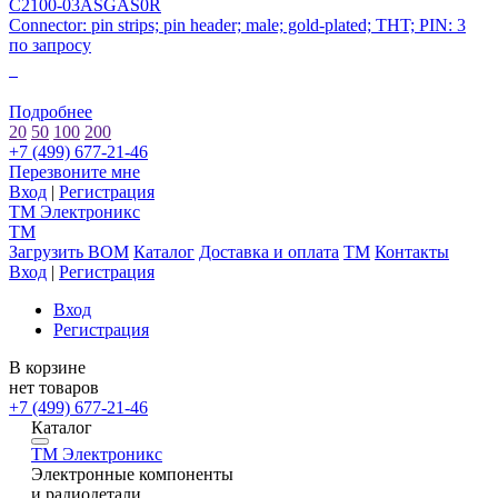
C2100-03ASGAS0R
Connector: pin strips; pin header; male; gold-plated; THT; PIN: 3
по запросу
0
Подробнее
20
50
100
200
+7 (499) 677-21-46
Перезвоните мне
Вход
|
Регистрация
TM
Электроникс
TM
Загрузить BOM
Каталог
Доставка и оплата
TM
Контакты
Вход
|
Регистрация
Вход
Регистрация
В корзине
нет товаров
+7 (499) 677-21-46
Каталог
TM
Электроникс
Электронные компоненты
и радиодетали