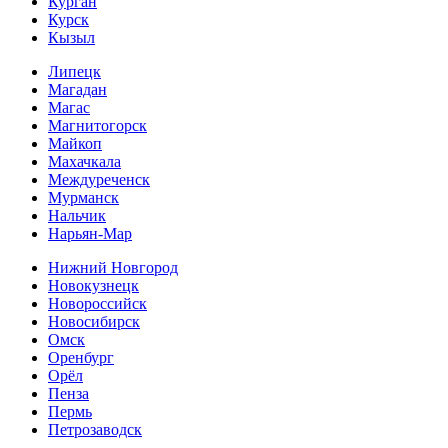
Курган
Курск
Кызыл
Липецк
Магадан
Магас
Магнитогорск
Майкоп
Махачкала
Междуреченск
Мурманск
Нальчик
Нарьян-Мар
Нижний Новгород
Новокузнецк
Новороссийск
Новосибирск
Омск
Оренбург
Орёл
Пенза
Пермь
Петрозаводск