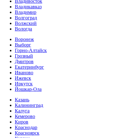
Владивосток
Владикавказ
Владимир
Волгоград
Волжский
Вологда
Воронеж
Выборг
Горно-Алтайск
Грозный
Дмитров
Екатеринбург
Иваново
Ижевск
Иркутск
Йошкар-Ола
Казань
Калининград
Калуга
Кемерово
Киров
Краснодар
Красноярск