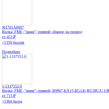
J01701A0007
Вилка; FME; "мама"; прямой; обжим; на провод
от 453 ₽
+1359 баллов
Подробнее
1-1337552-0
Вилка; FME; "мама"; прямой; B9907,KX15,RG141,RG58C/U,U
от 715 ₽
+5364 балла