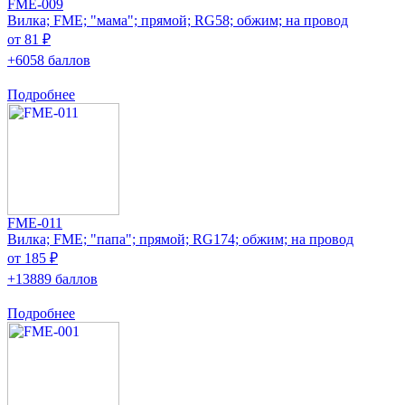
FME-009
Вилка; FME; "мама"; прямой; RG58; обжим; на провод
от 81 ₽
+6058 баллов
Подробнее
FME-011
Вилка; FME; "папа"; прямой; RG174; обжим; на провод
от 185 ₽
+13889 баллов
Подробнее