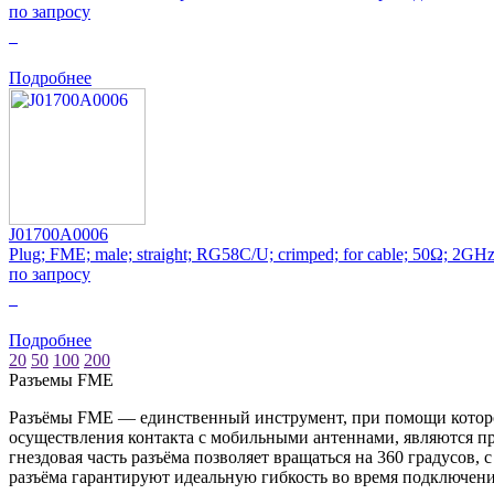
по запросу
0
Подробнее
J01700A0006
Plug; FME; male; straight; RG58C/U; crimped; for cable; 50Ω; 2GH
по запросу
0
Подробнее
20
50
100
200
Разъeмы FME
Разъёмы FME — единственный инструмент, при помощи которо
осуществления контакта с мобильными антеннами, являются пр
гнездовая часть разъёма позволяет вращаться на 360 градусов
разъёма гарантируют идеальную гибкость во время подключени