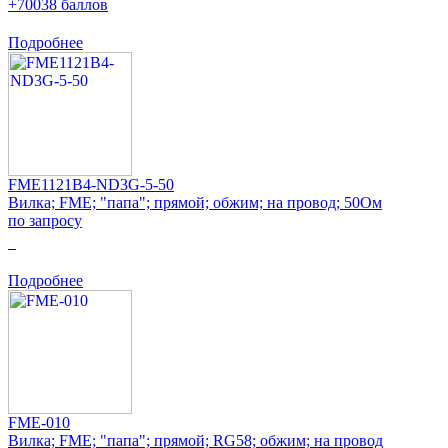
+70038 баллов
Подробнее
FME1121B4-ND3G-5-50
Вилка; FME; "папа"; прямой; обжим; на провод; 50Ом
по запросу
0
Подробнее
FME-010
Вилка; FME; "папа"; прямой; RG58; обжим; на провод