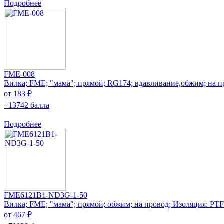
Подробнее
FME-008
Вилка; FME; "мама"; прямой; RG174; вдавливание,обжим; на п
от 183 ₽
+13742 балла
Подробнее
FME6121B1-ND3G-1-50
Вилка; FME; "мама"; прямой; обжим; на провод; Изоляция: PT
от 467 ₽