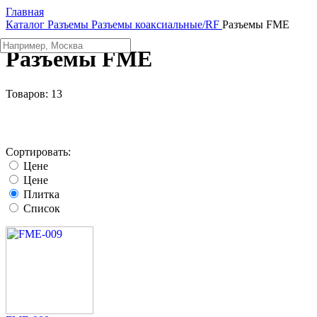
Главная
Каталог
Разъeмы
Разъeмы коаксиальные/RF
Разъeмы FME
Разъeмы FME
Товаров:
13
Сортировать:
Цене
Цене
Плитка
Список