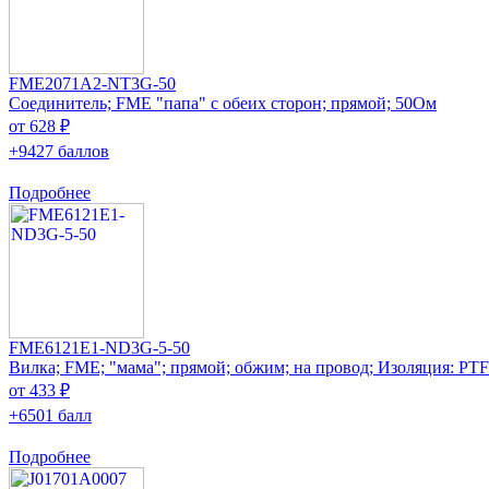
FME2071A2-NT3G-50
Соединитель; FME "папа" с обеих сторон; прямой; 50Ом
от 628 ₽
+9427 баллов
Подробнее
FME6121E1-ND3G-5-50
Вилка; FME; "мама"; прямой; обжим; на провод; Изоляция: PT
от 433 ₽
+6501 балл
Подробнее