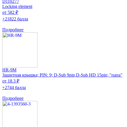
D110277
Locking element
от 582 ₽
+21822 балла
Подробнее
HR-9M
Защитная крышка; PIN: 9; D-Sub 9pin,D-Sub HD 15pin; "папа"
от 18.3 ₽
+2744 балла
Подробнее