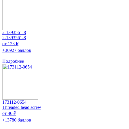
2-1393561-8
2-1393561-8
от 123 ₽
+36927 баллов
Подробнее
173112-0654
Threaded head screw
от 46 ₽
+13780 баллов