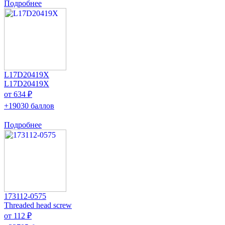
Подробнее
L17D20419X
L17D20419X
от 634 ₽
+19030 баллов
Подробнее
173112-0575
Threaded head screw
от 112 ₽