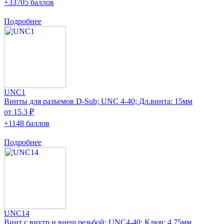
+33705 баллов
Подробнее
UNC1
Винты для разъемов D-Sub; UNC 4-40; Дл.винта: 15мм
от 15.3 ₽
+1148 баллов
Подробнее
UNC14
Винт с внутр.и внеш.резьбой; UNC4-40; Ключ: 4,75мм