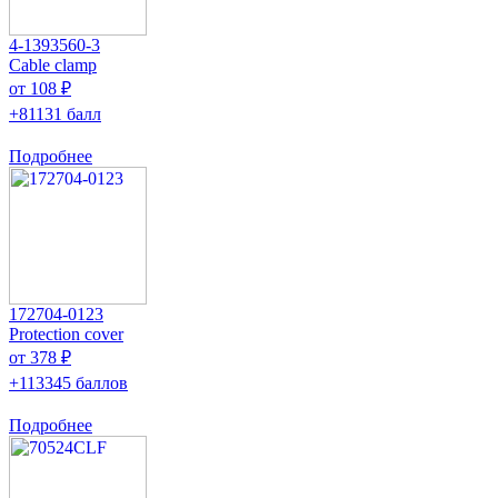
4-1393560-3
Cable clamp
от 108 ₽
+81131 балл
Подробнее
172704-0123
Protection cover
от 378 ₽
+113345 баллов
Подробнее