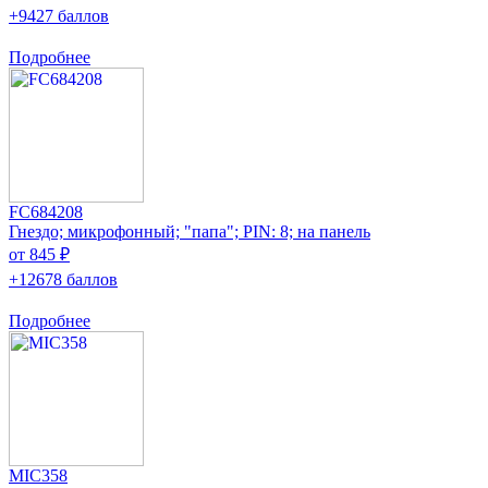
+9427 баллов
Подробнее
FC684208
Гнездо; микрофонный; "папа"; PIN: 8; на панель
от 845 ₽
+12678 баллов
Подробнее
MIC358