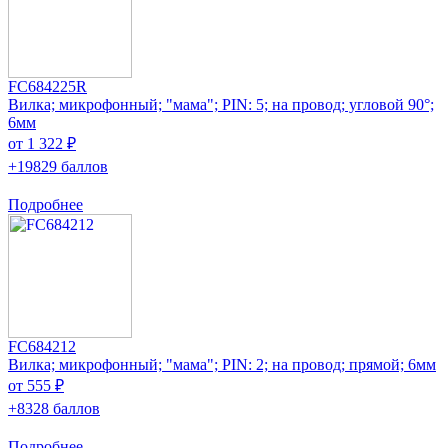
FC684225R
Вилка; микрофонный; "мама"; PIN: 5; на провод; угловой 90°;
6мм
от 1 322 ₽
+19829 баллов
Подробнее
FC684212
Вилка; микрофонный; "мама"; PIN: 2; на провод; прямой; 6мм
от 555 ₽
+8328 баллов
Подробнее