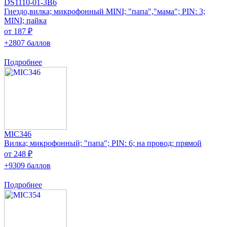
DS1110-01-3B6
Гнездо,вилка; микрофонный MINI; "папа","мама"; PIN: 3;
MINI; пайка
от 187 ₽
+2807 баллов
Подробнее
MIC346
Вилка; микрофонный; "папа"; PIN: 6; на провод; прямой
от 248 ₽
+9309 баллов
Подробнее