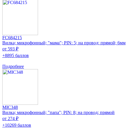
FC684215
Вилка; микрофонный; "мама"; PIN: 5; на провод; прямой; 6мм
от 593 ₽
+8895 баллов
Подробнее
MIC348
Вилка; микрофонный; "папа"; PIN: 8; на провод; прямой
от 274 ₽
+10269 баллов