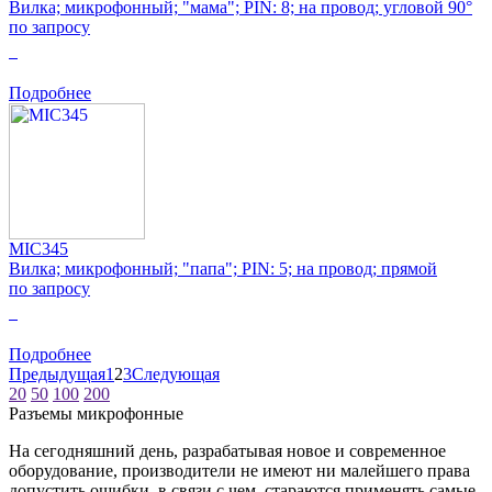
Вилка; микрофонный; "мама"; PIN: 8; на провод; угловой 90°
по запросу
0
Подробнее
MIC345
Вилка; микрофонный; "папа"; PIN: 5; на провод; прямой
по запросу
0
Подробнее
Предыдущая
1
2
3
Следующая
20
50
100
200
Разъeмы микрофонные
На сегодняшний день, разрабатывая новое и современное
оборудование, производители не имеют ни малейшего права
допустить ошибки, в связи с чем, стараются применять самые