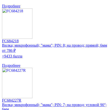
Подробнее
FC684218
Вилка; микрофонный; "мама"; PIN: 8; на провод; прямой; 6мм
от 786 ₽
+9433 балла
Подробнее
FC684227R
Вилка; микрофонный; "мама"; PIN: 7; на провод; угловой 90°;
6мм