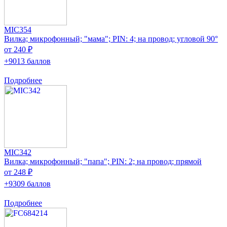
MIC354
Вилка; микрофонный; "мама"; PIN: 4; на провод; угловой 90°
от 240 ₽
+9013 баллов
Подробнее
MIC342
Вилка; микрофонный; "папа"; PIN: 2; на провод; прямой
от 248 ₽
+9309 баллов
Подробнее