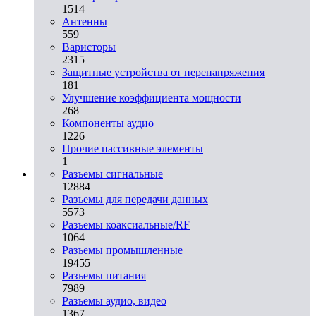
1514
Антенны
559
Варисторы
2315
Защитные устройства от перенапряжения
181
Улучшение коэффициента мощности
268
Компоненты аудио
1226
Прочие пассивные элементы
1
Разъeмы сигнальные
12884
Разъeмы для передачи данных
5573
Разъeмы коаксиальные/RF
1064
Разъeмы промышленные
19455
Разъeмы питания
7989
Разъeмы аудио, видео
1367