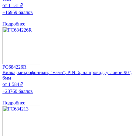
от 1 131 ₽
+16959 баллов
Подробнее
FC684226R
Вилка; микрофонный; "мама"; PIN: 6; на провод; угловой 90°;
6мм
от 1 584 ₽
+23760 баллов
Подробнее