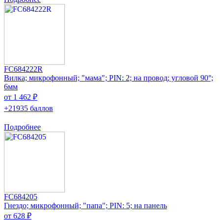
FC684222R
Вилка; микрофонный; "мама"; PIN: 2; на провод; угловой 90°;
6мм
от 1 462 ₽
+21935 баллов
Подробнее
FC684205
Гнездо; микрофонный; "папа"; PIN: 5; на панель
от 628 ₽