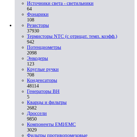
Источники света - светильники
64
Фонарики
108
Резисторы
37930
Термисторы NTC (с отрицат. темп. коэфф.)
942
Потенциометры
2098
Энкодеры
123
Круглые ручки
708
Конденсаторы
48114
Генераторы ВН
5
Кварцы и фильтры
2682
Дроссели
9850
Компоненты EMI/EMC
3029
Фильтры противопомеховые