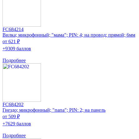
FC684214
Вилка; микрофонный; "мама"; PIN: 4; на провод; прямой; 6мм
от 621 ₽
+9309 баллов
Подробнее
FC684202
Гнездо; микрофонный; "папа"; PIN: 2; на панель
от 509 ₽
+7629 баллов
Подробнее