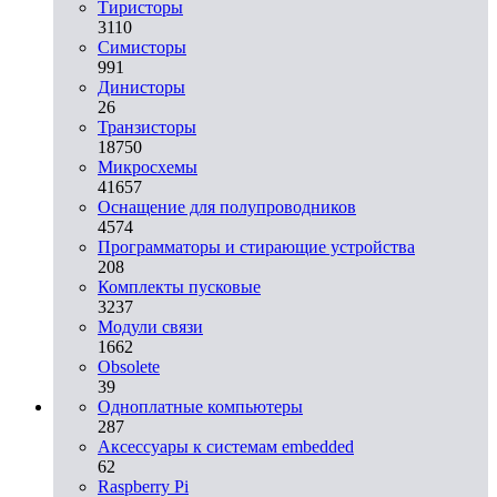
Тиристоры
3110
Симисторы
991
Динисторы
26
Транзисторы
18750
Микросхемы
41657
Оснащение для полупроводников
4574
Программаторы и стирающие устройства
208
Комплекты пусковые
3237
Модули связи
1662
Obsolete
39
Одноплатные компьютеры
287
Аксессуары к системам embedded
62
Raspberry Pi