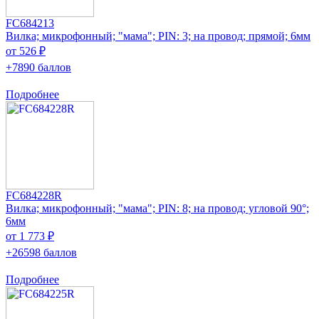
FC684213
Вилка; микрофонный; "мама"; PIN: 3; на провод; прямой; 6мм
от 526 ₽
+7890 баллов
Подробнее
FC684228R
Вилка; микрофонный; "мама"; PIN: 8; на провод; угловой 90°;
6мм
от 1 773 ₽
+26598 баллов
Подробнее