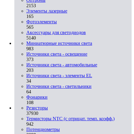
Оптроны
2153
Элементы лазерные
165
Фотоэлементы
565
Аксессуары для светодиодов
5140
Миниатюрные источники света
983
Источники света - освещение
373
Источники света - автомобильные
203
Источники света - элементы EL
34
Источники света - светильники
64
Фонарики
108
Резисторы
37930
Термисторы NTC (с отрицат. темп. коэфф.)
942
Потенциометры