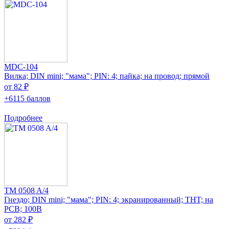
MDC-104
Вилка; DIN mini; "мама"; PIN: 4; пайка; на провод; прямой
от 82 ₽
+6115 баллов
Подробнее
TM 0508 A/4
Гнездо; DIN mini; "мама"; PIN: 4; экранированный; THT; на
PCB; 100В
от 282 ₽