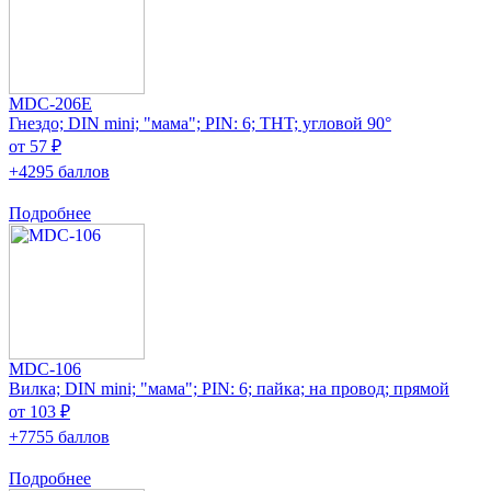
MDC-206E
Гнездо; DIN mini; "мама"; PIN: 6; THT; угловой 90°
от 57 ₽
+4295 баллов
Подробнее
MDC-106
Вилка; DIN mini; "мама"; PIN: 6; пайка; на провод; прямой
от 103 ₽
+7755 баллов
Подробнее