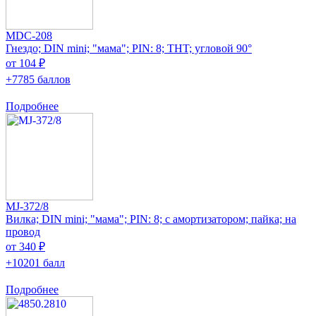
MDC-208
Гнездо; DIN mini; "мама"; PIN: 8; THT; угловой 90°
от 104 ₽
+7785 баллов
Подробнее
MJ-372/8
Вилка; DIN mini; "мама"; PIN: 8; с амортизатором; пайка; на
провод
от 340 ₽
+10201 балл
Подробнее