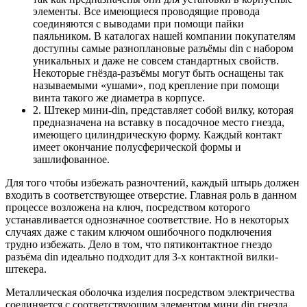
элементы. Все имеющиеся проводящие провода
соединяются с выводами при помощи пайки
паяльником. В каталогах нашей компании покупателям
доступны самые разноплановые разъёмы din с набором
уникальных и даже не совсем стандартных свойств.
Некоторые гнёзда-разъёмы могут быть оснащены так
называемыми «ушами», под крепление при помощи
винта такого же диаметра в корпусе.
2. Штекер мини-din, представляет собой вилку, которая
предназначена на вставку в посадочное место гнезда,
имеющего цилиндрическую форму. Каждый контакт
имеет окончание полусферической формы и
зашлифованное.
Для того чтобы избежать разночтений, каждый штырь должен
входить в соответствующее отверстие. Главная роль в данном
процессе возложена на ключ, посредством которого
устанавливается однозначное соответствие. Но в некоторых
случаях даже с таким ключом ошибочного подключения
трудно избежать. Дело в том, что пятиконтактное гнездо
разъёма din идеально подходит для 3-х контактной вилки-
штекера.
Металлическая оболочка изделия посредством электричества
соединяется с соответствующим элементом мини din гнезда.