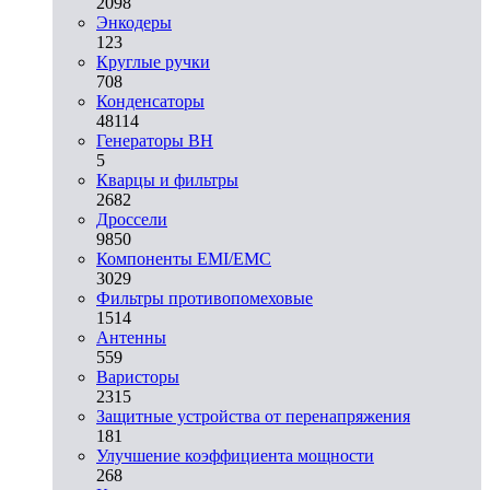
2098
Энкодеры
123
Круглые ручки
708
Конденсаторы
48114
Генераторы ВН
5
Кварцы и фильтры
2682
Дроссели
9850
Компоненты EMI/EMC
3029
Фильтры противопомеховые
1514
Антенны
559
Варисторы
2315
Защитные устройства от перенапряжения
181
Улучшение коэффициента мощности
268