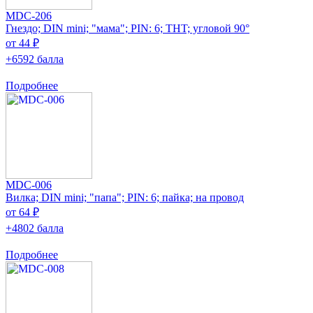
MDC-206
Гнездо; DIN mini; "мама"; PIN: 6; THT; угловой 90°
от 44 ₽
+6592 балла
Подробнее
MDC-006
Вилка; DIN mini; "папа"; PIN: 6; пайка; на провод
от 64 ₽
+4802 балла
Подробнее