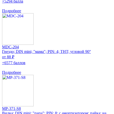
+5294 балла
Подробнее
MDC-204
Гнездо; DIN mini; "мама"; PIN: 4; THT; угловой 90°
от 88 ₽
+6577 баллов
Подробнее
MP-371-S8
Вилка; DIN mini; "папа"; PIN: 8; с амортизатором; пайка; на