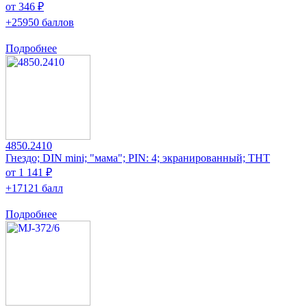
от 346 ₽
+25950 баллов
Подробнее
4850.2410
Гнездо; DIN mini; "мама"; PIN: 4; экранированный; THT
от 1 141 ₽
+17121 балл
Подробнее