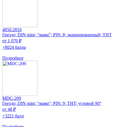
4850.2810
Гнездо; DIN mini; "мама"; PIN: 8; экранированный; THT
от 1 070 ₽
+8024 балла
Подробнее
MDC-209
Гнездо; DIN mini; "мама"; PIN: 9; THT; угловой 90°
от 48 ₽
+3221 балл
Подробнее