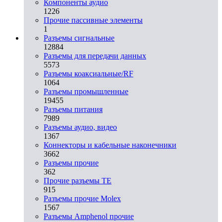
Компоненты аудио
1226
Прочие пассивные элементы
1
Разъeмы сигнальные
12884
Разъeмы для передачи данных
5573
Разъeмы коаксиальные/RF
1064
Разъeмы промышленные
19455
Разъeмы питания
7989
Разъeмы аудио, видео
1367
Коннекторы и кабельные наконечники
3662
Разъeмы прочие
362
Прочие разъемы TE
915
Разъемы прочие Molex
1567
Разъемы Amphenol прочие