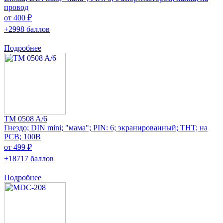
провод
от 400 ₽
+2998 баллов
Подробнее
TM 0508 A/6
Гнездо; DIN mini; "мама"; PIN: 6; экранированный; THT; на
PCB; 100В
от 499 ₽
+18717 баллов
Подробнее