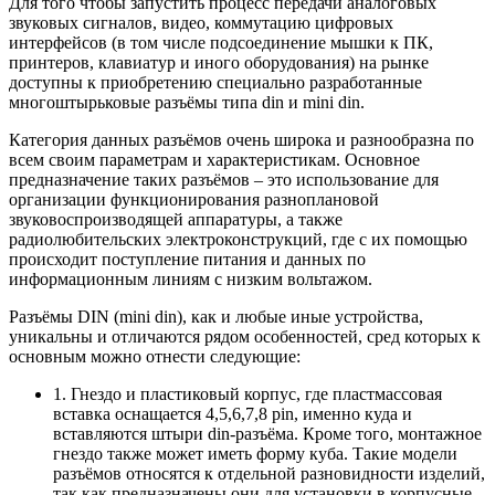
Для того чтобы запустить процесс передачи аналоговых
звуковых сигналов, видео, коммутацию цифровых
интерфейсов (в том числе подсоединение мышки к ПК,
принтеров, клавиатур и иного оборудования) на рынке
доступны к приобретению специально разработанные
многоштырьковые разъёмы типа din и mini din.
Категория данных разъёмов очень широка и разнообразна по
всем своим параметрам и характеристикам. Основное
предназначение таких разъёмов – это использование для
организации функционирования разноплановой
звуковоспроизводящей аппаратуры, а также
радиолюбительских электроконструкций, где с их помощью
происходит поступление питания и данных по
информационным линиям с низким вольтажом.
Разъёмы DIN (mini din), как и любые иные устройства,
уникальны и отличаются рядом особенностей, сред которых к
основным можно отнести следующие:
1. Гнездо и пластиковый корпус, где пластмассовая
вставка оснащается 4,5,6,7,8 pin, именно куда и
вставляются штыри din-разъёма. Кроме того, монтажное
гнездо также может иметь форму куба. Такие модели
разъёмов относятся к отдельной разновидности изделий,
так как предназначены они для установки в корпусные