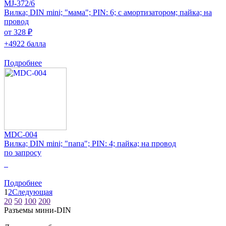
MJ-372/6
Вилка; DIN mini; "мама"; PIN: 6; с амортизатором; пайка; на
провод
от 328 ₽
+4922 балла
Подробнее
MDC-004
Вилка; DIN mini; "папа"; PIN: 4; пайка; на провод
по запросу
0
Подробнее
1
2
Следующая
20
50
100
200
Разъeмы мини-DIN