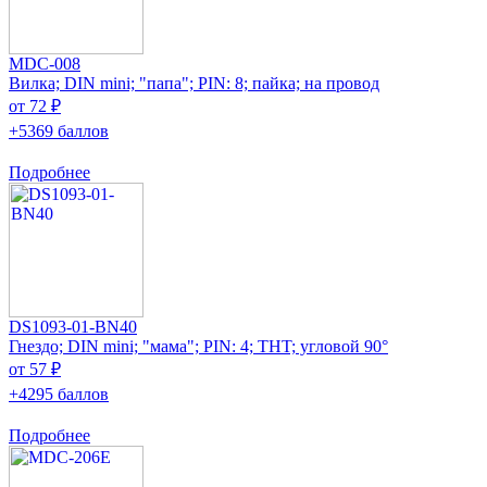
MDC-008
Вилка; DIN mini; "папа"; PIN: 8; пайка; на провод
от 72 ₽
+5369 баллов
Подробнее
DS1093-01-BN40
Гнездо; DIN mini; "мама"; PIN: 4; THT; угловой 90°
от 57 ₽
+4295 баллов
Подробнее