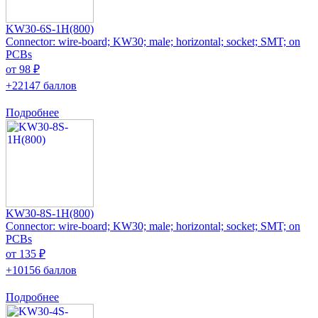
KW30-6S-1H(800)
Connector: wire-board; KW30; male; horizontal; socket; SMT; on
PCBs
от 98 ₽
+22147 баллов
Подробнее
KW30-8S-1H(800)
Connector: wire-board; KW30; male; horizontal; socket; SMT; on
PCBs
от 135 ₽
+10156 баллов
Подробнее