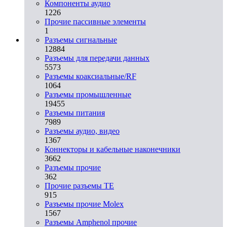
Компоненты аудио
1226
Прочие пассивные элементы
1
Разъeмы сигнальные
12884
Разъeмы для передачи данных
5573
Разъeмы коаксиальные/RF
1064
Разъeмы промышленные
19455
Разъeмы питания
7989
Разъeмы аудио, видео
1367
Коннекторы и кабельные наконечники
3662
Разъeмы прочие
362
Прочие разъемы TE
915
Разъемы прочие Molex
1567
Разъемы Amphenol прочие