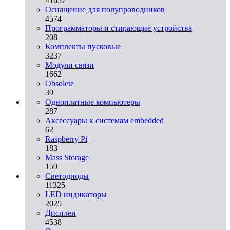
41657
Оснащение для полупроводников
4574
Программаторы и стирающие устройства
208
Комплекты пусковые
3237
Модули связи
1662
Obsolete
39
Одноплатные компьютеры
287
Аксессуары к системам embedded
62
Raspberry Pi
183
Mass Storage
159
Светодиоды
11325
LED индикаторы
2025
Дисплеи
4538