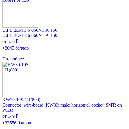
U.FL-2LPHF6-066N1-A-150
U.FL-2LPHF6-066N1-A-150
от 536 ₽
+8045 баллов
Подробнее
KW30-10S-1H(800)
Connector: wire-board; KW30; male; horizontal; socket; SMT; on
PCBs
от 149 ₽
+33556 баллов