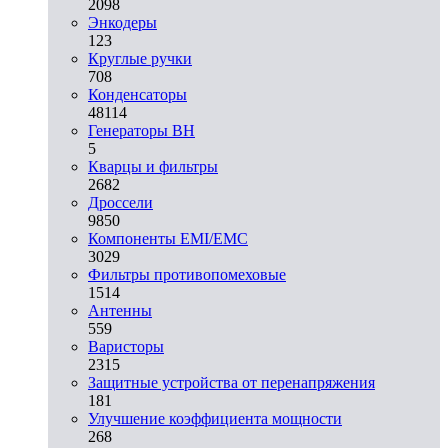
2098
Энкодеры
123
Круглые ручки
708
Конденсаторы
48114
Генераторы ВН
5
Кварцы и фильтры
2682
Дроссели
9850
Компоненты EMI/EMC
3029
Фильтры противопомеховые
1514
Антенны
559
Варисторы
2315
Защитные устройства от перенапряжения
181
Улучшение коэффициента мощности
268