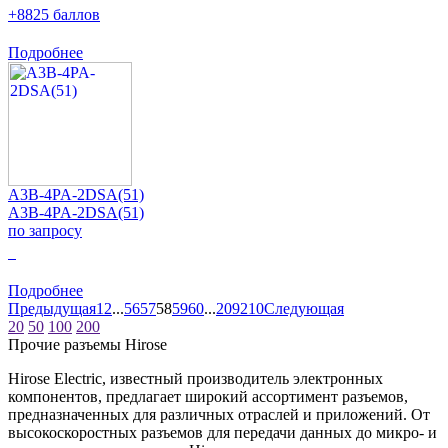
+8825 баллов
Подробнее
A3B-4PA-2DSA(51)
A3B-4PA-2DSA(51)
по запросу
0
Подробнее
Предыдущая
1
2
...
56
57
58
59
60
...
209
210
Следующая
20
50
100
200
Прочие разъемы Hirose
Hirose Electric, известный производитель электронных
компонентов, предлагает широкий ассортимент разъемов,
предназначенных для различных отраслей и приложений. От
высокоскоростных разъемов для передачи данных до микро- и