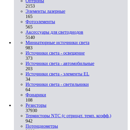
Оптроны
2153
Элементы лазерные
165
Фотоэлементы
565
Аксессуары для светодиодов
5140
Миниатюрные источники света
983
Источники света - освещение
373
Источники света - автомобильные
203
Источники света - элементы EL
34
Источники света - светильники
64
Фонарики
108
Резисторы
37930
Термисторы NTC (с отрицат. темп. коэфф.)
942
Потенциометры