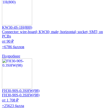
KW30-4S-1H(800)
Connector: wire-board; KW30; male; horizontal; socket; SMT; on
PCBs
от 90 ₽
+6786 баллов
Подробнее
FH30-90S-0.3SHW(98)
FH30-90S-0.3SHW(98)
от 1 708 ₽
+25623 балла