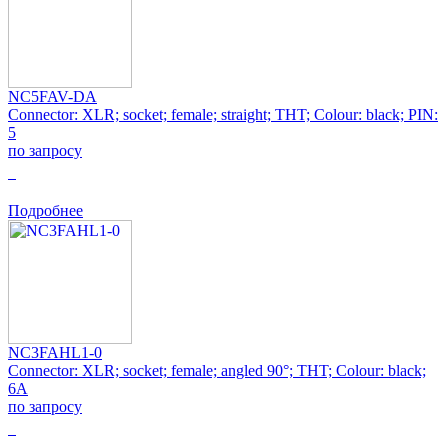
NC5FAV-DA
Connector: XLR; socket; female; straight; THT; Colour: black; PIN:
5
по запросу
0
Подробнее
NC3FAHL1-0
Connector: XLR; socket; female; angled 90°; THT; Colour: black;
6A
по запросу
0