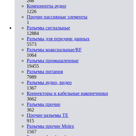
268
Компоненты аудио
1226
Прочие пассивные элементы
1
Разъeмы сигнальные
12884
Разъeмы для передачи данных
5573
Разъeмы коаксиальные/RF
1064
Разъeмы промышленные
19455
Разъeмы питания
7989
Разъeмы аудио, видео
1367
Коннекторы и кабельные наконечники
3662
Разъeмы прочие
362
Прочие разъемы TE
915
Разъемы прочие Molex
1567