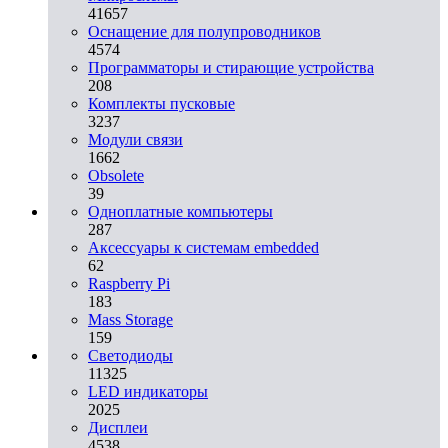
41657
Оснащение для полупроводников
4574
Программаторы и стирающие устройства
208
Комплекты пусковые
3237
Модули связи
1662
Obsolete
39
Одноплатные компьютеры
287
Аксессуары к системам embedded
62
Raspberry Pi
183
Mass Storage
159
Светодиоды
11325
LED индикаторы
2025
Дисплеи
4538