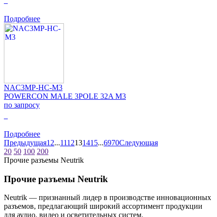
0
Подробнее
NAC3MP-HC-M3
POWERCON MALE 3POLE 32A M3
по запросу
0
Подробнее
Предыдущая
1
2
...
11
12
13
14
15
...
69
70
Следующая
20
50
100
200
Прочие разъемы Neutrik
Прочие разъемы Neutrik
Neutrik — признанный лидер в производстве инновационных
разъемов, предлагающий широкий ассортимент продукции
для аудио, видео и осветительных систем.