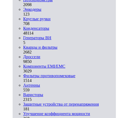
2098
Энкодеры
123
Круглые ручки
708
Конденсаторы
48114
Генераторы ВН
5
Кварцы и фильтры
2682
Дроссели
9850
Компоненты EMI/EMC
3029
Фильтры противопомеховые
1514
Антенны
559
Варисторы
2315
Защитные устройства от перенапряжения
181
Улучшение коэффициента мощности