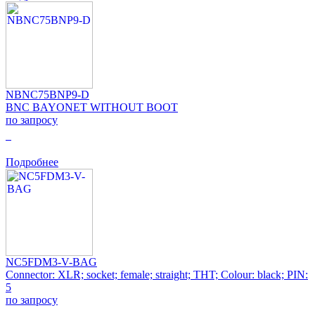
NBNC75BNP9-D
BNC BAYONET WITHOUT BOOT
по запросу
0
Подробнее
NC5FDM3-V-BAG
Connector: XLR; socket; female; straight; THT; Colour: black; PIN:
5
по запросу