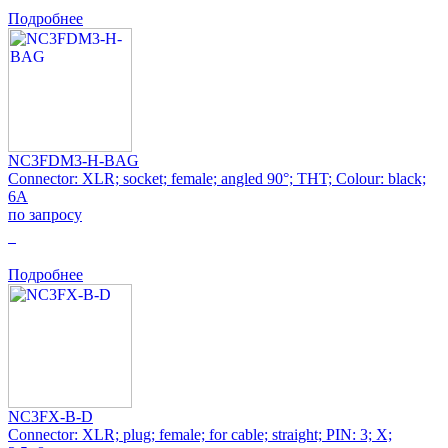
Подробнее
NC3FDM3-H-BAG
Connector: XLR; socket; female; angled 90°; THT; Colour: black;
6A
по запросу
0
Подробнее
NC3FX-B-D
Connector: XLR; plug; female; for cable; straight; PIN: 3; X;