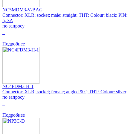
NC5MDM3-V-BAG
Connector: XLR; socket; male; straight; THT; Colour: black; PIN:
5; 3A
по запросу
0
Подробнее
NC4FDM3-H-1
Connector: XLR; socket; female; angled 90°; THT; Colour: silver
по запросу
0
Подробнее