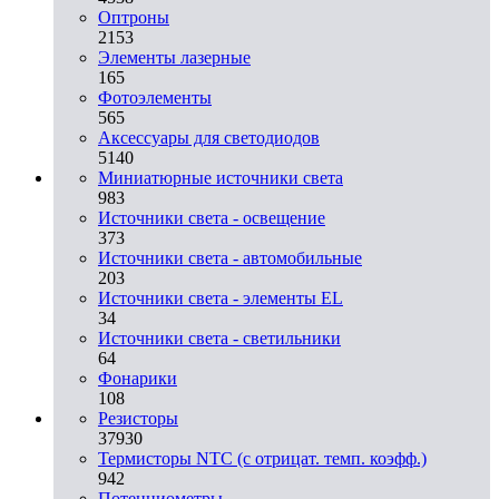
Оптроны
2153
Элементы лазерные
165
Фотоэлементы
565
Аксессуары для светодиодов
5140
Миниатюрные источники света
983
Источники света - освещение
373
Источники света - автомобильные
203
Источники света - элементы EL
34
Источники света - светильники
64
Фонарики
108
Резисторы
37930
Термисторы NTC (с отрицат. темп. коэфф.)
942
Потенциометры