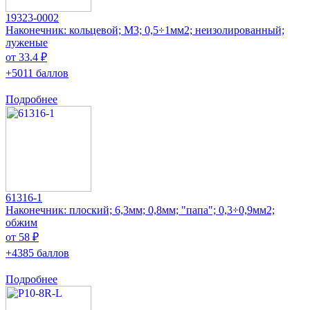
19323-0002
Наконечник: кольцевой; M3; 0,5÷1мм2; неизолированный;
луженые
от 33.4 ₽
+5011 баллов
Подробнее
61316-1
Наконечник: плоский; 6,3мм; 0,8мм; "папа"; 0,3÷0,9мм2;
обжим
от 58 ₽
+4385 баллов
Подробнее