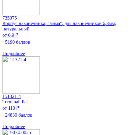
735075
Корпус наконечника; "мама"; для наконечников 6,3мм;
натуральный
от 6.9 ₽
+5190 баллов
Подробнее
151321-4
Terminal: flat
от 110 ₽
+24830 баллов
Подробнее