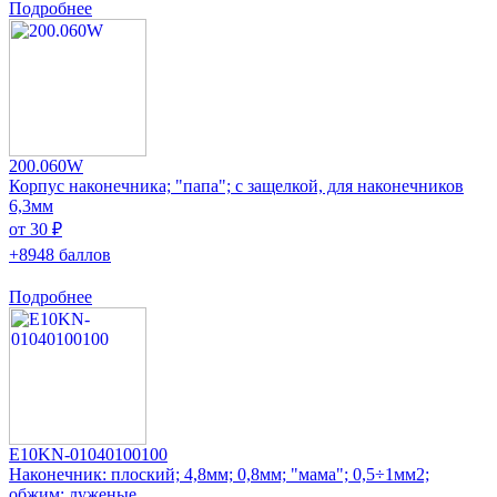
Подробнее
200.060W
Корпус наконечника; "папа"; с защелкой, для наконечников
6,3мм
от 30 ₽
+8948 баллов
Подробнее
E10KN-01040100100
Наконечник: плоский; 4,8мм; 0,8мм; "мама"; 0,5÷1мм2;
обжим; луженые