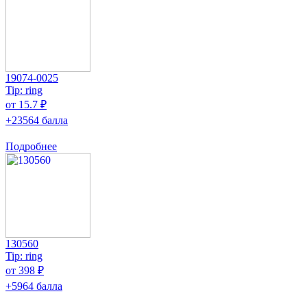
19074-0025
Tip: ring
от 15.7 ₽
+23564 балла
Подробнее
130560
Tip: ring
от 398 ₽
+5964 балла