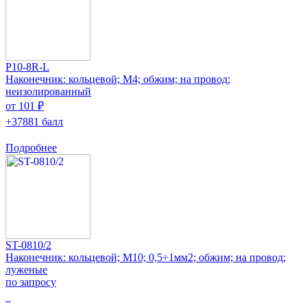
P10-8R-L
Наконечник: кольцевой; M4; обжим; на провод;
неизолированный
от 101 ₽
+37881 балл
Подробнее
ST-0810/2
Наконечник: кольцевой; M10; 0,5÷1мм2; обжим; на провод;
луженые
по запросу
0