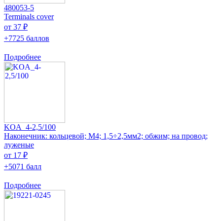
480053-5
Terminals cover
от 37 ₽
+7725 баллов
Подробнее
KOA_4-2,5/100
Наконечник: кольцевой; M4; 1,5÷2,5мм2; обжим; на провод;
луженые
от 17 ₽
+5071 балл
Подробнее