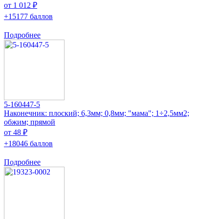
от 1 012 ₽
+15177 баллов
Подробнее
5-160447-5
Наконечник: плоский; 6,3мм; 0,8мм; "мама"; 1÷2,5мм2;
обжим; прямой
от 48 ₽
+18046 баллов
Подробнее