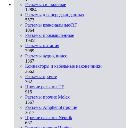
Разъeмы сигнальные
12884
Разъeмы для передачи данных
5573
Разъeмы коаксиальные/RF
1064
Разъeмы промышленные
19455
Разъeмы питания
7989
Разъeмы аудио, видео
1367
Коннекторы и кабельные наконечники
3662
Разъeмы прочие
362
Прочие разъемы TE
915
Разъемы прочие Molex
1567
Разъемы Amphenol прочие
3617
Прочие разъемы Neutrik
637
Разъемы прочие Harting