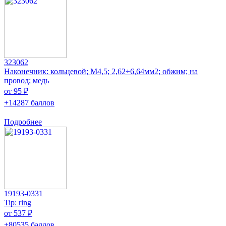
323062
Наконечник: кольцевой; M4,5; 2,62÷6,64мм2; обжим; на
провод; медь
от 95 ₽
+14287 баллов
Подробнее
19193-0331
Tip: ring
от 537 ₽
+80535 баллов