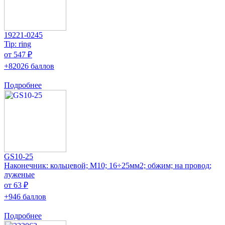
19221-0245
Tip: ring
от 547 ₽
+82026 баллов
Подробнее
GS10-25
Наконечник: кольцевой; M10; 16÷25мм2; обжим; на провод;
луженые
от 63 ₽
+946 баллов
Подробнее