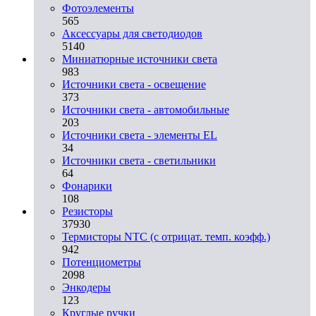
Фотоэлементы
565
Аксессуары для светодиодов
5140
Миниатюрные источники света
983
Источники света - освещение
373
Источники света - автомобильные
203
Источники света - элементы EL
34
Источники света - светильники
64
Фонарики
108
Резисторы
37930
Термисторы NTC (с отрицат. темп. коэфф.)
942
Потенциометры
2098
Энкодеры
123
Круглые ручки