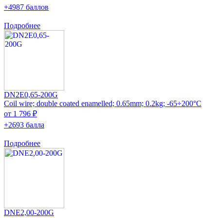
+4987 баллов
Подробнее
DN2E0,65-200G
Coil wire; double coated enamelled; 0.65mm; 0.2kg; -65÷200°C
от 1 796 ₽
+2693 балла
Подробнее
DNE2,00-200G