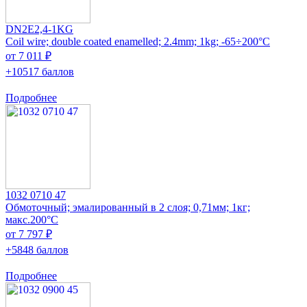
DN2E2,4-1KG
Coil wire; double coated enamelled; 2.4mm; 1kg; -65÷200°C
от 7 011 ₽
+10517 баллов
Подробнее
1032 0710 47
Обмоточный; эмалированный в 2 слоя; 0,71мм; 1кг;
макс.200°C
от 7 797 ₽
+5848 баллов
Подробнее