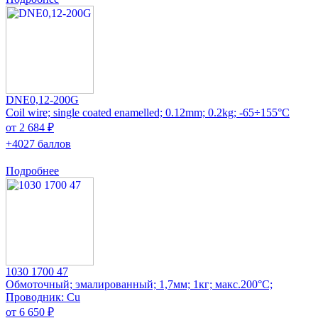
DNE0,12-200G
Coil wire; single coated enamelled; 0.12mm; 0.2kg; -65÷155°C
от 2 684 ₽
+4027 баллов
Подробнее
1030 1700 47
Обмоточный; эмалированный; 1,7мм; 1кг; макс.200°C;
Проводник: Cu
от 6 650 ₽