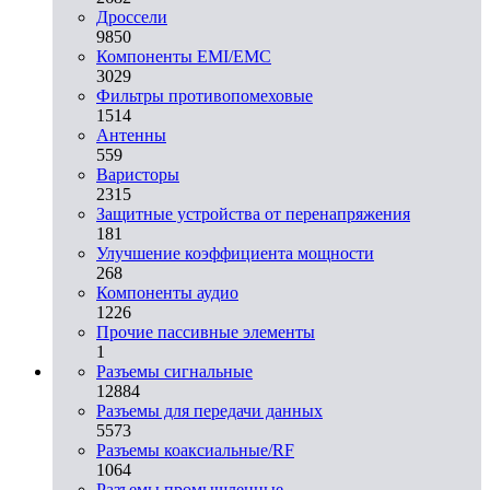
Дроссели
9850
Компоненты EMI/EMC
3029
Фильтры противопомеховые
1514
Антенны
559
Варисторы
2315
Защитные устройства от перенапряжения
181
Улучшение коэффициента мощности
268
Компоненты аудио
1226
Прочие пассивные элементы
1
Разъeмы сигнальные
12884
Разъeмы для передачи данных
5573
Разъeмы коаксиальные/RF
1064
Разъeмы промышленные