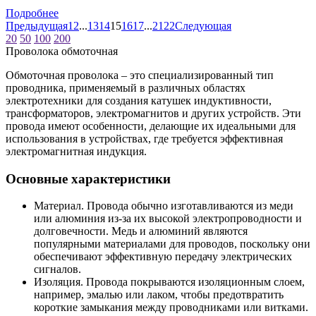
Подробнее
Предыдущая
1
2
...
13
14
15
16
17
...
21
22
Следующая
20
50
100
200
Проволока обмоточная
Обмоточная проволока – это специализированный тип
проводника, применяемый в различных областях
электротехники для создания катушек индуктивности,
трансформаторов, электромагнитов и других устройств. Эти
провода имеют особенности, делающие их идеальными для
использования в устройствах, где требуется эффективная
электромагнитная индукция.
Основные характеристики
Материал. Провода обычно изготавливаются из меди
или алюминия из-за их высокой электропроводности и
долговечности. Медь и алюминий являются
популярными материалами для проводов, поскольку они
обеспечивают эффективную передачу электрических
сигналов.
Изоляция. Провода покрываются изоляционным слоем,
например, эмалью или лаком, чтобы предотвратить
короткие замыкания между проводниками или витками.