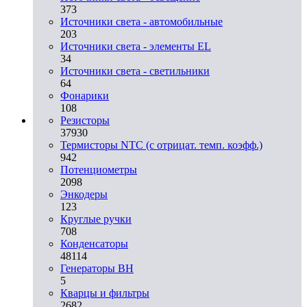
373
Источники света - автомобильные
203
Источники света - элементы EL
34
Источники света - светильники
64
Фонарики
108
Резисторы
37930
Термисторы NTC (с отрицат. темп. коэфф.)
942
Потенциометры
2098
Энкодеры
123
Круглые ручки
708
Конденсаторы
48114
Генераторы ВН
5
Кварцы и фильтры
2682