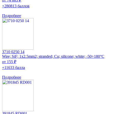
от 74 883 ₽
+280813 баллов
Подробнее
3710 0250 14
Wire; SiF; 1x2.5mm2; stranded; Cu; silicone; white; -50÷180°C
от 155 ₽
+11633 балла
Подробнее
391845 RD001