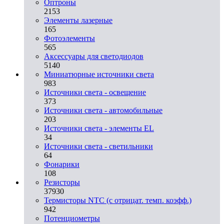
Оптроны
2153
Элементы лазерные
165
Фотоэлементы
565
Аксессуары для светодиодов
5140
Миниатюрные источники света
983
Источники света - освещение
373
Источники света - автомобильные
203
Источники света - элементы EL
34
Источники света - светильники
64
Фонарики
108
Резисторы
37930
Термисторы NTC (с отрицат. темп. коэфф.)
942
Потенциометры