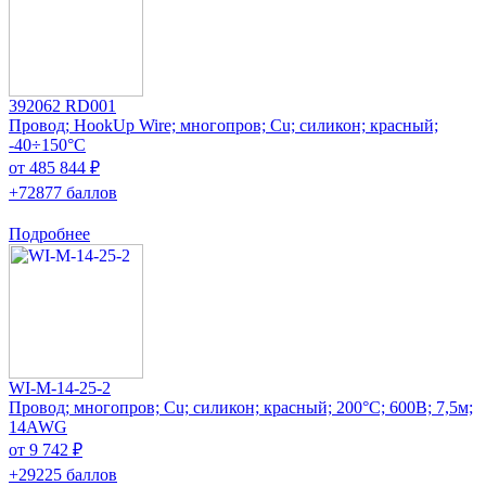
392062 RD001
Провод; HookUp Wire; многопров; Cu; силикон; красный;
-40÷150°C
от 485 844 ₽
+72877 баллов
Подробнее
WI-M-14-25-2
Провод; многопров; Cu; силикон; красный; 200°C; 600В; 7,5м;
14AWG
от 9 742 ₽
+29225 баллов