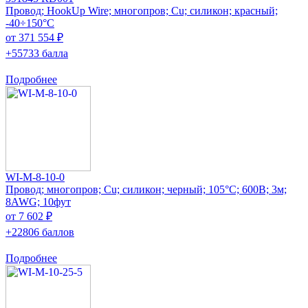
Провод; HookUp Wire; многопров; Cu; силикон; красный;
-40÷150°C
от 371 554 ₽
+55733 балла
Подробнее
WI-M-8-10-0
Провод; многопров; Cu; силикон; черный; 105°C; 600В; 3м;
8AWG; 10фут
от 7 602 ₽
+22806 баллов
Подробнее