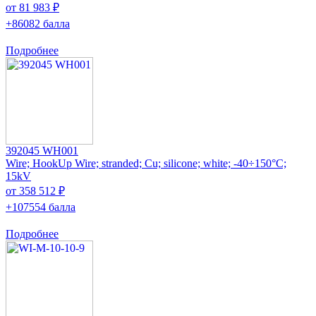
от 81 983 ₽
+86082 балла
Подробнее
392045 WH001
Wire; HookUp Wire; stranded; Cu; silicone; white; -40÷150°C;
15kV
от 358 512 ₽
+107554 балла
Подробнее