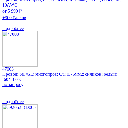
10AWG
от 5 999 ₽
+900 баллов
Подробнее
47003
Провод; SiF/GL; многопров; Cu; 0,75мм2; силикон; белый;
-60÷180°C
по запросу
0
Подробнее