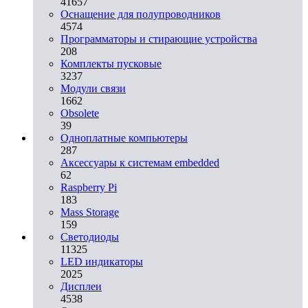
41657
Оснащение для полупроводников
4574
Программаторы и стирающие устройства
208
Комплекты пусковые
3237
Модули связи
1662
Obsolete
39
Одноплатные компьютеры
287
Аксессуары к системам embedded
62
Raspberry Pi
183
Mass Storage
159
Светодиоды
11325
LED индикаторы
2025
Дисплеи
4538