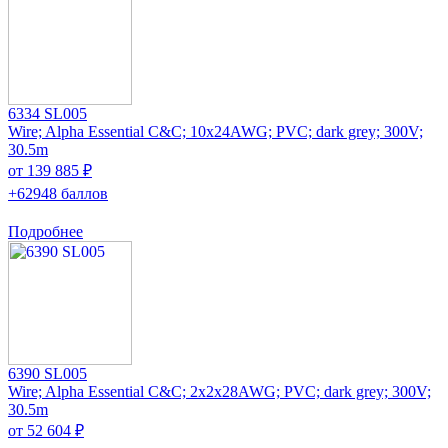
6334 SL005
Wire; Alpha Essential C&C; 10x24AWG; PVC; dark grey; 300V;
30.5m
от 139 885 ₽
+62948 баллов
Подробнее
6390 SL005
Wire; Alpha Essential C&C; 2x2x28AWG; PVC; dark grey; 300V;
30.5m
от 52 604 ₽