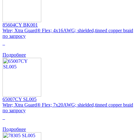
85604CY BK001
Wire; Xtra Guard® Flex; 4x16AWG; shielded,tinned copper braid
по запросу
0
Подробнее
65007CY SL005
Wire; Xtra Guard® Flex; 7x20AWG; shielded,tinned copper braid
по запросу
0
Подробнее