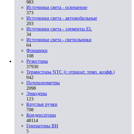
983
Источники света - освещение
373
Источники света - автомобильные
203
Источники света - элементы EL
34
Источники света - светильники
64
Фонарики
108
Резисторы
37930
Термисторы NTC (с отрицат. темп. коэфф.)
942
Потенциометры
2098
Энкодеры
123
Круглые ручки
708
Конденсаторы
48114
Генераторы ВН
5