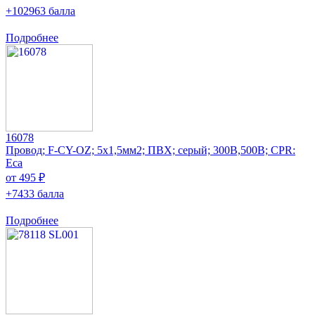
+102963 балла
Подробнее
16078
Провод; F-CY-OZ; 5x1,5мм2; ПВХ; серый; 300В,500В; CPR:
Eca
от 495 ₽
+7433 балла
Подробнее