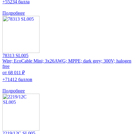
+55234 балла
Подробнее
78313 SL005
Wire; EcoCable Mini; 3x26AWG; MPPE; dark grey; 300V; halogen
free
от 68 011 ₽
+71412 баллов
Подробнее
2219/12C SL005