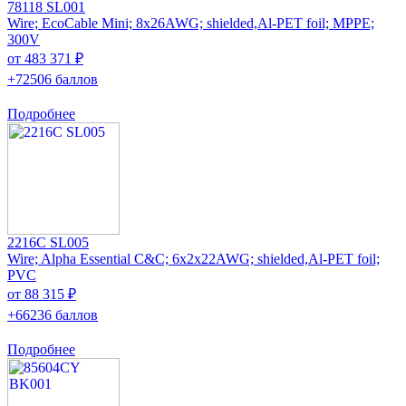
78118 SL001
Wire; EcoCable Mini; 8x26AWG; shielded,Al-PET foil; MPPE;
300V
от 483 371 ₽
+72506 баллов
Подробнее
2216C SL005
Wire; Alpha Essential C&C; 6x2x22AWG; shielded,Al-PET foil;
PVC
от 88 315 ₽
+66236 баллов
Подробнее