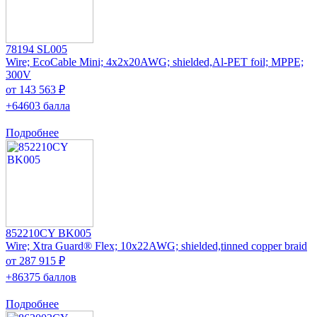
78194 SL005
Wire; EcoCable Mini; 4x2x20AWG; shielded,Al-PET foil; MPPE;
300V
от 143 563 ₽
+64603 балла
Подробнее
852210CY BK005
Wire; Xtra Guard® Flex; 10x22AWG; shielded,tinned copper braid
от 287 915 ₽
+86375 баллов
Подробнее