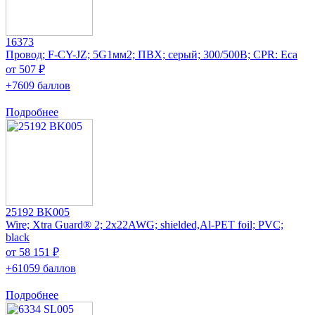
16373
Провод; F-CY-JZ; 5G1мм2; ПВХ; серый; 300/500В; CPR: Eca
от 507 ₽
+7609 баллов
Подробнее
25192 BK005
Wire; Xtra Guard® 2; 2x22AWG; shielded,Al-PET foil; PVC;
black
от 58 151 ₽
+61059 баллов
Подробнее