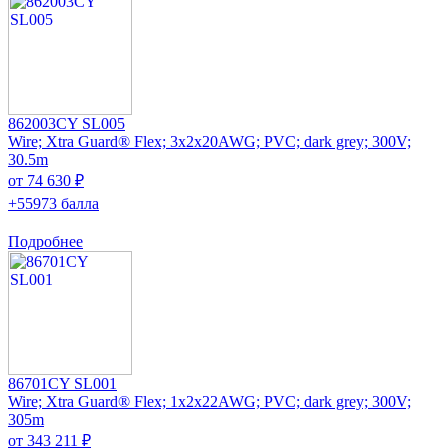
862003CY SL005
Wire; Xtra Guard® Flex; 3x2x20AWG; PVC; dark grey; 300V;
30.5m
от 74 630 ₽
+55973 балла
Подробнее
86701CY SL001
Wire; Xtra Guard® Flex; 1x2x22AWG; PVC; dark grey; 300V;
305m
от 343 211 ₽