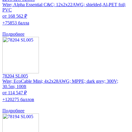
Wire; Alpha Essential C&C; 12x2x22AWG; shielded,Al-PET foil;
PVC
от 168 562 ₽
+75853 балла
Подробнее
78204 SL005
Wire; EcoCable Mini; 4x2x28AWG; MPPE; dark grey; 300V;
30.5m; 100ft
от 114 547 ₽
+120275 баллов
Подробнее