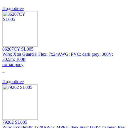
Подробнее
86207CY SL005
Wire; Xtra Guard® Flex; 7x24AWG; PVC; dark grey; 300V;
30.5m; 100ft
по запросу
0
Подробнее
79262 SL005
Wire; EcoFlex®; 3x28AWG; MPPE; dark grey; 600V; halogen free;