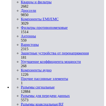
Кварцы и фильтры
2682
Дроссели
9850
Компоненты EMI/EMC
3029
Фильтры противопомеховые
1514
Антенны
559
Варисторы
2315
Защитные устройства от перенапряжения
181
Улучшение коэффициента мощности
268
Компоненты аудио
1226
Прочие пассивные элементы
1
Разъeмы сигнальные
12884
Разъeмы для передачи данных
5573
Разъeмы коаксиальные/RF