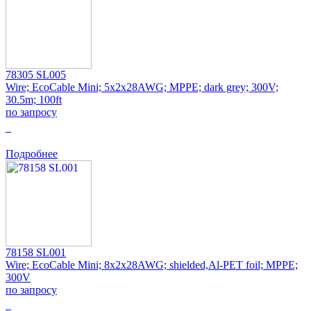
78305 SL005
Wire; EcoCable Mini; 5x2x28AWG; MPPE; dark grey; 300V;
30.5m; 100ft
по запросу
0
Подробнее
78158 SL001
Wire; EcoCable Mini; 8x2x28AWG; shielded,Al-PET foil; MPPE;
300V
по запросу
0