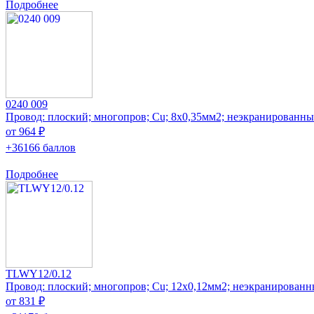
Подробнее
0240 009
Провод: плоский; многопров; Cu; 8x0,35мм2; неэкранированн
от 964 ₽
+36166 баллов
Подробнее
TLWY12/0.12
Провод: плоский; многопров; Cu; 12x0,12мм2; неэкранирован
от 831 ₽