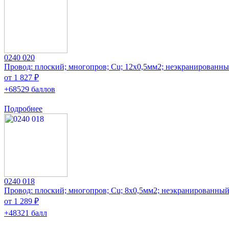
0240 020
Провод: плоский; многопров; Cu; 12x0,5мм2; неэкранированн
от 1 827 ₽
+68529 баллов
Подробнее
0240 018
Провод: плоский; многопров; Cu; 8x0,5мм2; неэкранированны
от 1 289 ₽
+48321 балл