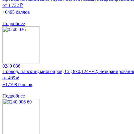
от 1 732 ₽
+6495 баллов
Подробнее
0240 036
Провод: плоский; многопров; Cu; 8x0,124мм2; неэкранирован
от 469 ₽
+17598 баллов
Подробнее