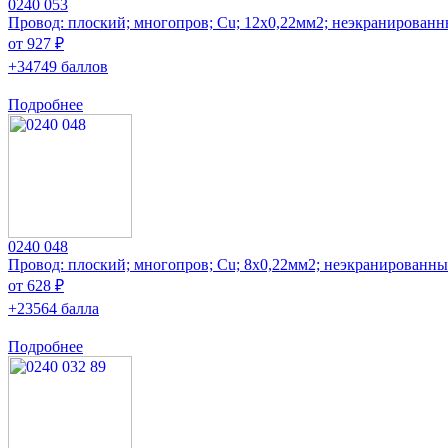
0240 053
Провод: плоский; многопров; Cu; 12x0,22мм2; неэкранирован
от 927 ₽
+34749 баллов
Подробнее
0240 048
Провод: плоский; многопров; Cu; 8x0,22мм2; неэкранированн
от 628 ₽
+23564 балла
Подробнее