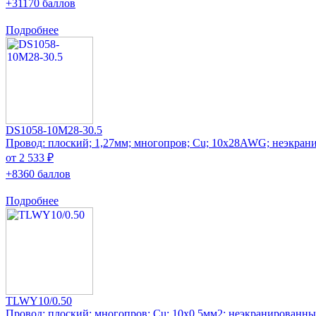
+31170 баллов
Подробнее
DS1058-10M28-30.5
Провод: плоский; 1,27мм; многопров; Cu; 10x28AWG; неэкра
от 2 533 ₽
+8360 баллов
Подробнее
TLWY10/0.50
Провод: плоский; многопров; Cu; 10x0,5мм2; неэкранированн