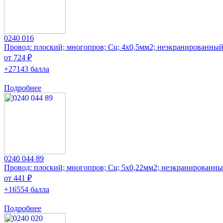
0240 016
Провод: плоский; многопров; Cu; 4x0,5мм2; неэкранированны
от 724 ₽
+27143 балла
Подробнее
0240 044 89
Провод: плоский; многопров; Cu; 5x0,22мм2; неэкранированн
от 441 ₽
+16554 балла
Подробнее