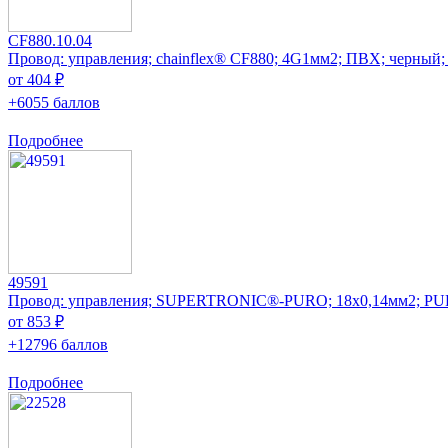
CF880.10.04
Провод: управления; chainflex® CF880; 4G1мм2; ПВХ; черный;
от 404 ₽
+6055 баллов
Подробнее
49591
Провод: управления; SUPERTRONIC®-PURO; 18x0,14мм2; PU
от 853 ₽
+12796 баллов
Подробнее