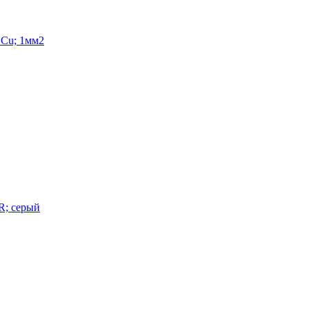
 Cu; 1мм2
R; серый