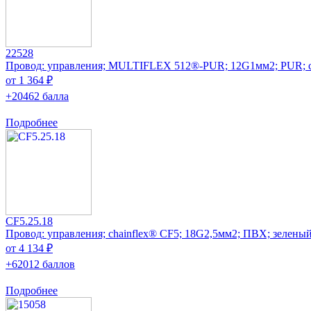
22528
Провод: управления; MULTIFLEX 512®-PUR; 12G1мм2; PUR; 
от 1 364 ₽
+20462 балла
Подробнее
CF5.25.18
Провод: управления; chainflex® CF5; 18G2,5мм2; ПВХ; зеленый
от 4 134 ₽
+62012 баллов
Подробнее