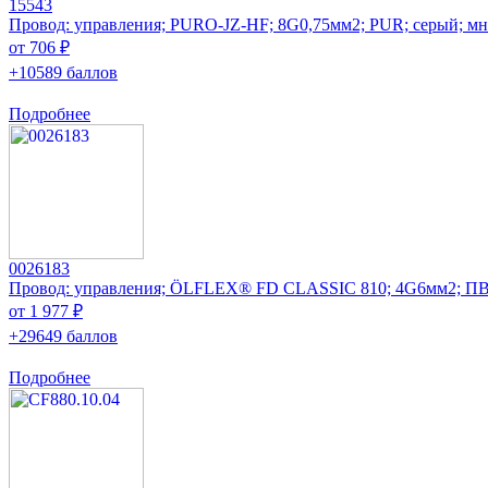
15543
Провод: управления; PURO-JZ-HF; 8G0,75мм2; PUR; серый; мн
от 706 ₽
+10589 баллов
Подробнее
0026183
Провод: управления; ÖLFLEX® FD CLASSIC 810; 4G6мм2; ПВ
от 1 977 ₽
+29649 баллов
Подробнее