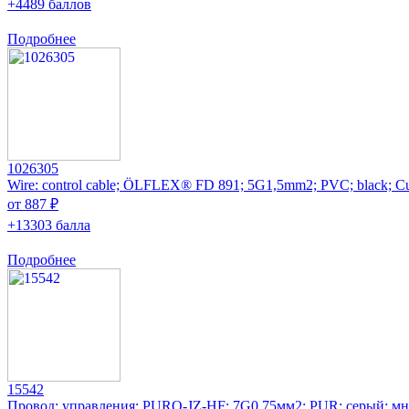
+4489 баллов
Подробнее
1026305
Wire: control cable; ÖLFLEX® FD 891; 5G1,5mm2; PVC; black; C
от 887 ₽
+13303 балла
Подробнее
15542
Провод: управления; PURO-JZ-HF; 7G0,75мм2; PUR; серый; мн