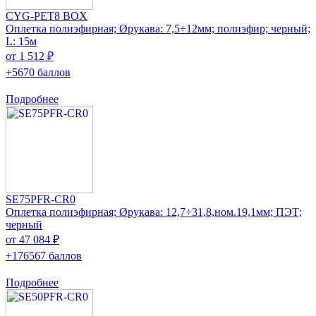
CYG-PET8 BOX
Оплетка полиэфирная; Øрукава: 7,5÷12мм; полиэфир; черный;
L: 15м
от 1 512 ₽
+5670 баллов
Подробнее
SE75PFR-CR0
Оплетка полиэфирная; Øрукава: 12,7÷31,8,ном.19,1мм; ПЭТ;
черный
от 47 084 ₽
+176567 баллов
Подробнее