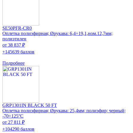
SE50PFR-CR0
Оплетка полиэфирная; Øрукава: 6,4÷19,1,ном.12,7мм;
полиэтилен
от 38 837 ₽
+145639 баллов
Подробнее
GRP1301IN BLACK 50 FT
Оплетка полиэфирная; Øрукава: 25,4мм; полиэфир; черный;
-70÷125°C
от 27 811 ₽
+104290 баллов