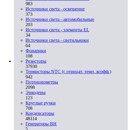
983
Источники света - освещение
373
Источники света - автомобильные
203
Источники света - элементы EL
34
Источники света - светильники
64
Фонарики
108
Резисторы
37930
Термисторы NTC (с отрицат. темп. коэфф.)
942
Потенциометры
2098
Энкодеры
123
Круглые ручки
708
Конденсаторы
48114
Генераторы ВН
5