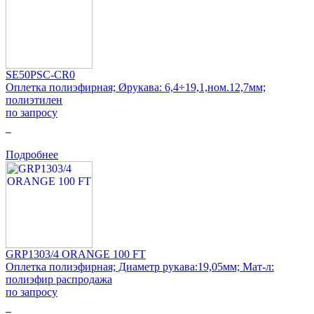
SE50PSC-CR0
Оплетка полиэфирная; Øрукава: 6,4÷19,1,ном.12,7мм;
полиэтилен
по запросу
0
Подробнее
GRP1303/4 ORANGE 100 FT
Оплетка полиэфирная; Диаметр рукава:19,05мм; Мат-л:
полиэфир распродажа
по запросу
0