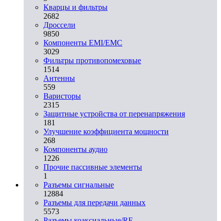
Кварцы и фильтры
2682
Дроссели
9850
Компоненты EMI/EMC
3029
Фильтры противопомеховые
1514
Антенны
559
Варисторы
2315
Защитные устройства от перенапряжения
181
Улучшение коэффициента мощности
268
Компоненты аудио
1226
Прочие пассивные элементы
1
Разъeмы сигнальные
12884
Разъeмы для передачи данных
5573
Разъeмы коаксиальные/RF