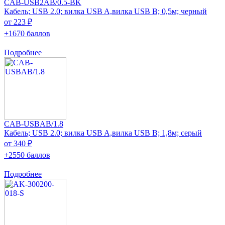
CAB-USB2AB/0.5-BK
Кабель; USB 2.0; вилка USB A,вилка USB B; 0,5м; черный
от 223 ₽
+1670 баллов
Подробнее
CAB-USBAB/1.8
Кабель; USB 2.0; вилка USB A,вилка USB B; 1,8м; серый
от 340 ₽
+2550 баллов
Подробнее