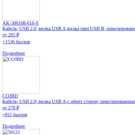
AK-300108-010-S
Кабель; USB 2.0; вилка USB A,вилка mini USB B; никелирова
от 205 ₽
+1536 баллов
Подробнее
COJBD
Кабель; USB 2.0; вилка USB A,с обеих сторон; никелированны
от 270 ₽
+811 баллов
Подробнее