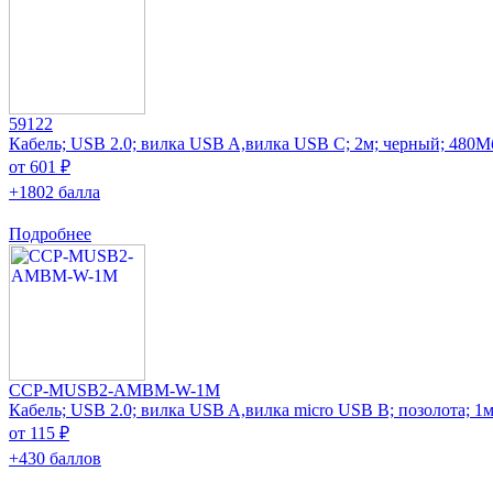
59122
Кабель; USB 2.0; вилка USB A,вилка USB C; 2м; черный; 480М
от 601 ₽
+1802 балла
Подробнее
CCP-MUSB2-AMBM-W-1M
Кабель; USB 2.0; вилка USB A,вилка micro USB B; позолота; 1
от 115 ₽
+430 баллов