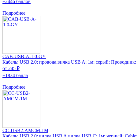
+2446 баллов
Подробнее
CAB-USB-A-1.0-GY
Кабель; USB 2.0; провода,вилка USB A; 1м; серый; Проводник:
от 245 ₽
+1834 балла
Подробнее
CC-USB2-AMCM-1M
Кабель; USB 2.0; вилка USB A,вилка USB C; 1м; черный; Cablex