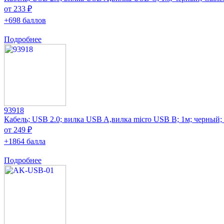
от 233 ₽
+698 баллов
Подробнее
93918
Кабель; USB 2.0; вилка USB A,вилка micro USB B; 1м; черный
от 249 ₽
+1864 балла
Подробнее