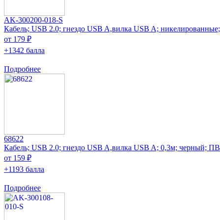
AK-300200-018-S
Кабель; USB 2.0; гнездо USB A,вилка USB A; никелированные;
от 179 ₽
+1342 балла
Подробнее
68622
Кабель; USB 2.0; гнездо USB A,вилка USB A; 0,3м; черный; П
от 159 ₽
+1193 балла
Подробнее