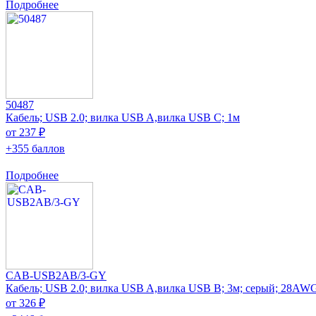
Подробнее
50487
Кабель; USB 2.0; вилка USB A,вилка USB C; 1м
от 237 ₽
+355 баллов
Подробнее
CAB-USB2AB/3-GY
Кабель; USB 2.0; вилка USB A,вилка USB B; 3м; серый; 28A
от 326 ₽