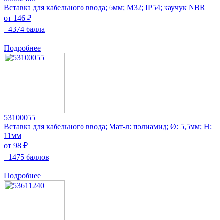
Вставка для кабельного ввода; 6мм; M32; IP54; каучук NBR
от 146 ₽
+4374 балла
Подробнее
53100055
Вставка для кабельного ввода; Мат-л: полиамид; Ø: 5,5мм; H:
11мм
от 98 ₽
+1475 баллов
Подробнее