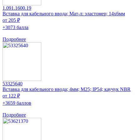
1.091.1600.19
Вставка для кабельного ввода; Мат-л: эластомер; 14x6мм
от 205 ₽
+3073 балла
Подробнее
53325640
Вставка для кабельного ввода; 4мм; M25; IP54; каучук NBR
от 122 ₽
+3659 баллов
Подробнее