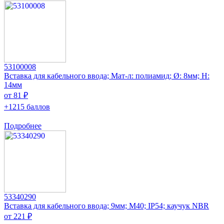
53100008
Вставка для кабельного ввода; Мат-л: полиамид; Ø: 8мм; H:
14мм
от 81 ₽
+1215 баллов
Подробнее
53340290
Вставка для кабельного ввода; 9мм; M40; IP54; каучук NBR
от 221 ₽