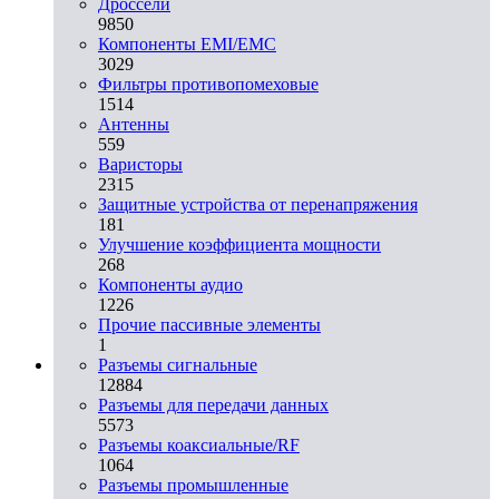
Дроссели
9850
Компоненты EMI/EMC
3029
Фильтры противопомеховые
1514
Антенны
559
Варисторы
2315
Защитные устройства от перенапряжения
181
Улучшение коэффициента мощности
268
Компоненты аудио
1226
Прочие пассивные элементы
1
Разъeмы сигнальные
12884
Разъeмы для передачи данных
5573
Разъeмы коаксиальные/RF
1064
Разъeмы промышленные