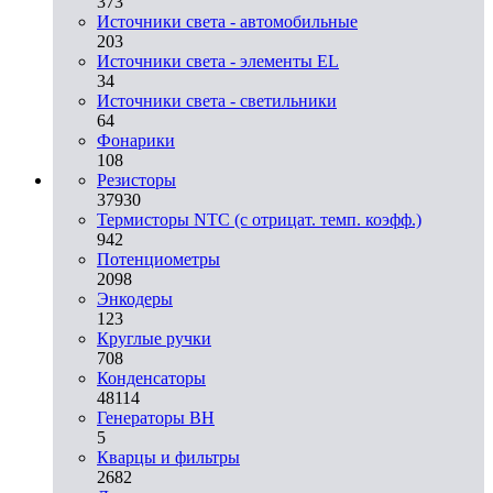
373
Источники света - автомобильные
203
Источники света - элементы EL
34
Источники света - светильники
64
Фонарики
108
Резисторы
37930
Термисторы NTC (с отрицат. темп. коэфф.)
942
Потенциометры
2098
Энкодеры
123
Круглые ручки
708
Конденсаторы
48114
Генераторы ВН
5
Кварцы и фильтры
2682