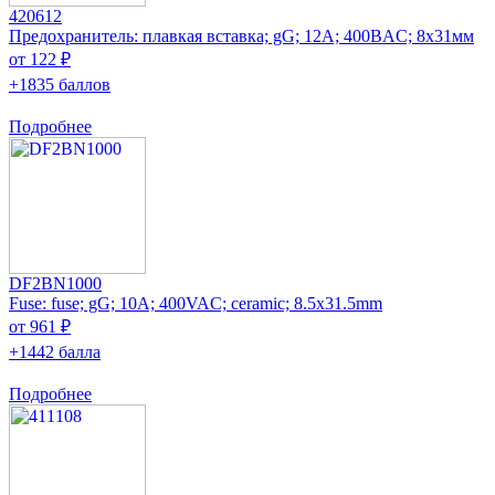
420612
Предохранитель: плавкая вставка; gG; 12А; 400ВAC; 8x31мм
от 122 ₽
+1835 баллов
Подробнее
DF2BN1000
Fuse: fuse; gG; 10A; 400VAC; ceramic; 8.5x31.5mm
от 961 ₽
+1442 балла
Подробнее