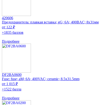
420606
Предохранитель: плавкая вставка; gG; 6А; 400ВAC; 8x31мм
от 122 ₽
+1835 баллов
Подробнее
DF2BA0600
Fuse: fuse; aM; 6A; 400VAC; ceramic; 8.5x31.5mm
от 1 015 ₽
+1522 балла
Подробнее