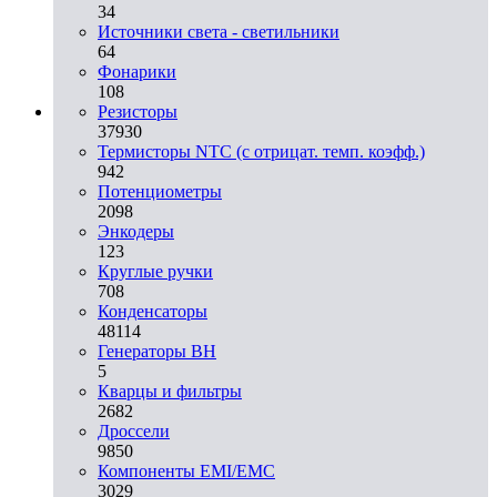
34
Источники света - светильники
64
Фонарики
108
Резисторы
37930
Термисторы NTC (с отрицат. темп. коэфф.)
942
Потенциометры
2098
Энкодеры
123
Круглые ручки
708
Конденсаторы
48114
Генераторы ВН
5
Кварцы и фильтры
2682
Дроссели
9850
Компоненты EMI/EMC
3029