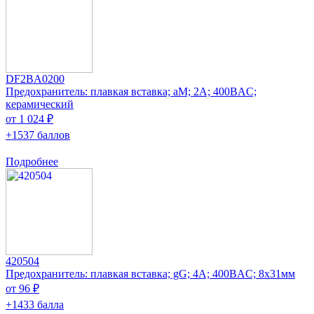
DF2BA0200
Предохранитель: плавкая вставка; aM; 2А; 400ВAC;
керамический
от 1 024 ₽
+1537 баллов
Подробнее
420504
Предохранитель: плавкая вставка; gG; 4А; 400ВAC; 8x31мм
от 96 ₽
+1433 балла