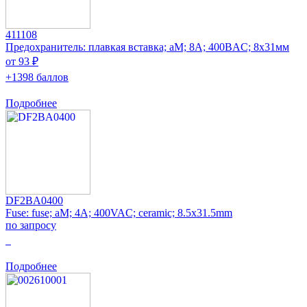
411108
Предохранитель: плавкая вставка; aM; 8А; 400ВAC; 8x31мм
от 93 ₽
+1398 баллов
Подробнее
DF2BA0400
Fuse: fuse; aM; 4A; 400VAC; ceramic; 8.5x31.5mm
по запросу
0
Подробнее