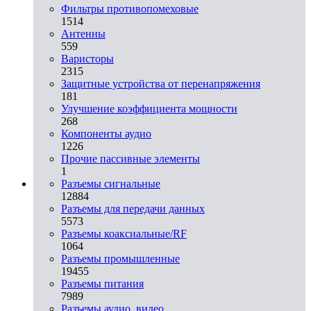
Фильтры противопомеховые
1514
Антенны
559
Варисторы
2315
Защитные устройства от перенапряжения
181
Улучшение коэффициента мощности
268
Компоненты аудио
1226
Прочие пассивные элементы
1
Разъeмы сигнальные
12884
Разъeмы для передачи данных
5573
Разъeмы коаксиальные/RF
1064
Разъeмы промышленные
19455
Разъeмы питания
7989
Разъeмы аудио, видео