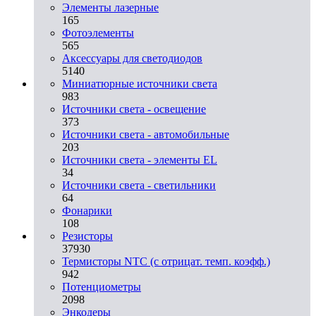
Элементы лазерные
165
Фотоэлементы
565
Аксессуары для светодиодов
5140
Миниатюрные источники света
983
Источники света - освещение
373
Источники света - автомобильные
203
Источники света - элементы EL
34
Источники света - светильники
64
Фонарики
108
Резисторы
37930
Термисторы NTC (с отрицат. темп. коэфф.)
942
Потенциометры
2098
Энкодеры