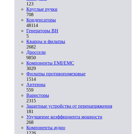
123
Круглые ручки
708
Конденсаторы
48114
Генераторы ВН
5
Кварцы и фильтры
2682
Дроссели
9850
Компоненты EMI/EMC
3029
Фильтры противопомеховые
1514
Антенны
559
Варисторы
2315
Защитные устройства от перенапряжения
181
Улучшение коэффициента мощности
268
Компоненты аудио
1226