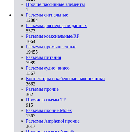
Прочие пассивные элементы
1
Разъeмы сигнальные
12884
Разъeмы для передачи данных
5573
Разъeмы коаксиальные/RF
1064
Разъeмы промышленные
19455
Разъeмы питания
7989
Разъeмы аудио, видео
1367
Коннекторы и кабельные наконечники
3662
Разъeмы прочие
362
Прочие разъемы TE
915
Разъемы прочие Molex
1567
Разъемы Amphenol прочие
3617
Прочие разъемы Neutrik