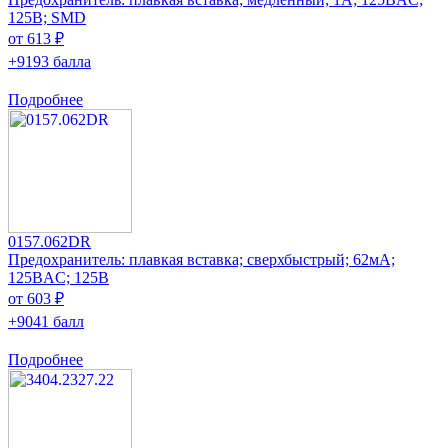
125В; SMD
от 613 ₽
+9193 балла
Подробнее
0157.062DR
Предохранитель: плавкая вставка; сверхбыстрый; 62мА;
125ВAC; 125В
от 603 ₽
+9041 балл
Подробнее