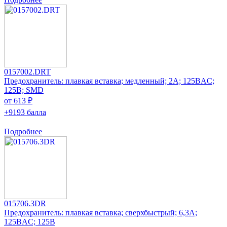
0157002.DRT
Предохранитель: плавкая вставка; медленный; 2А; 125ВAC;
125В; SMD
от 613 ₽
+9193 балла
Подробнее
015706.3DR
Предохранитель: плавкая вставка; сверхбыстрый; 6,3А;
125ВAC; 125В