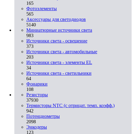
165
Фотоэлементы
565
Аксессуары для светодиодов
5140
Миниатюрные источники света
983
Источники света - освещение
373
Источники света - автомобильные
203
Источники света - элементы EL
34
Источники света - светильники
64
Фонарики
108
Резисторы
37930
Термисторы NTC (с отрицат. темп. коэфф.)
942
Потенциометры
2098
Энкодеры
123