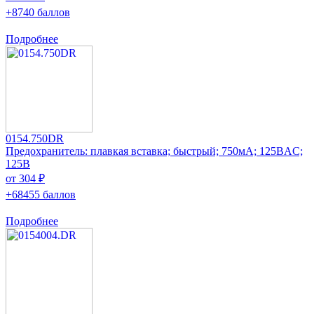
+8740 баллов
Подробнее
0154.750DR
Предохранитель: плавкая вставка; быстрый; 750мА; 125ВAC;
125В
от 304 ₽
+68455 баллов
Подробнее