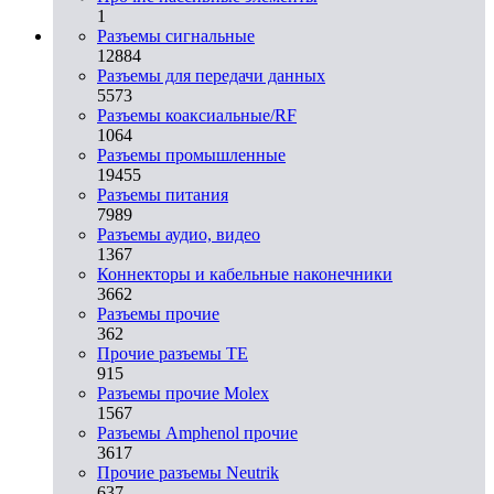
1
Разъeмы сигнальные
12884
Разъeмы для передачи данных
5573
Разъeмы коаксиальные/RF
1064
Разъeмы промышленные
19455
Разъeмы питания
7989
Разъeмы аудио, видео
1367
Коннекторы и кабельные наконечники
3662
Разъeмы прочие
362
Прочие разъемы TE
915
Разъемы прочие Molex
1567
Разъемы Amphenol прочие
3617
Прочие разъемы Neutrik
637