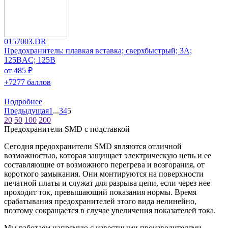
0157003.DR
Предохранитель: плавкая вставка; сверхбыстрый; 3А;
125ВAC; 125В
от 485 ₽
+7277 баллов
Подробнее
Предыдущая
1
...
3
4
5
20
50
100
200
Предохранители SMD с подставкой
Сегодня предохранители SMD являются отличной
возможностью, которая защищает электрическую цепь и ее
составляющие от возможного перегрева и возгорания, от
короткого замыкания. Они монтируются на поверхности
печатной платы и служат для разрыва цепи, если через нее
проходит ток, превышающий показания нормы. Время
срабатывания предохранителей этого вида нелинейно,
поэтому сокращается в случае увеличения показателей тока.
Мы работаем напрямую с известными производителями