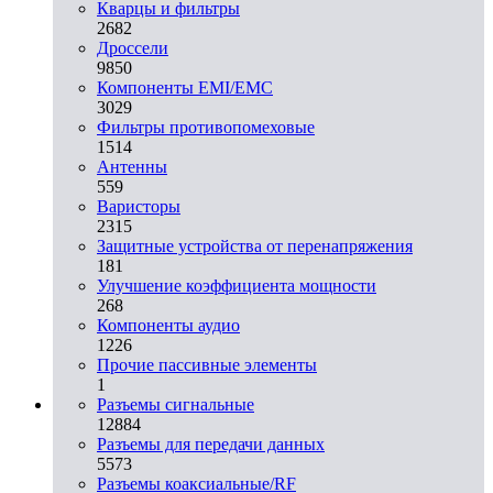
Кварцы и фильтры
2682
Дроссели
9850
Компоненты EMI/EMC
3029
Фильтры противопомеховые
1514
Антенны
559
Варисторы
2315
Защитные устройства от перенапряжения
181
Улучшение коэффициента мощности
268
Компоненты аудио
1226
Прочие пассивные элементы
1
Разъeмы сигнальные
12884
Разъeмы для передачи данных
5573
Разъeмы коаксиальные/RF