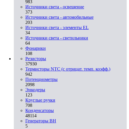
983
Источники света - освещение
373
Источники света - автомобильные
203
Источники света - элементы EL
34
Источники света - светильники
64
Фонарики
108
Резисторы
37930
Термисторы NTC (с отрицат. темп. коэфф.)
942
Потенциометры
2098
Энкодеры
123
Круглые ручки
708
Конденсаторы
48114
Генераторы ВН
5