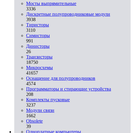
Мосты выпрямительные
3336
Дискретные полупроводниковые модули
3938
Тиристоры
3110
Симисторы
991
Динисторы
26
Транзисторы
18750
Микросхемы
41657
Оснащение для полупроводников
4574
Программаторы и стирающие устройства
208
Комплекты пусковые
3237
Модули связи
1662
Obsolete
39
Одноплатные компьютеры