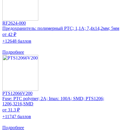
RF2624-000
Предохранитель: полимерный PTC; 1,1А; 7,4x14,2мм; 5мм
от 42 ₽
+12648 баллов
Подробнее
PTS12066V200
Fuse: PTC polymer; 2A; Imax: 100A; SMD; PTS1206;
1206,3216,SMD
от 31.3 ₽
+11747 баллов
Подробнее