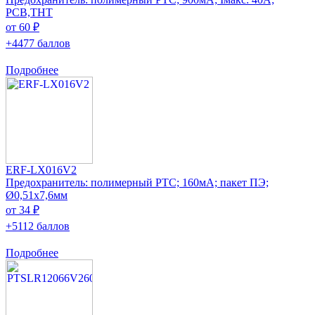
PCB,THT
от 60 ₽
+4477 баллов
Подробнее
ERF-LX016V2
Предохранитель: полимерный PTC; 160мА; пакет ПЭ;
Ø0,51x7,6мм
от 34 ₽
+5112 баллов
Подробнее