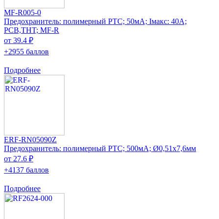
MF-R005-0
Предохранитель: полимерный PTC; 50мА; Iмакс: 40А;
PCB,THT; MF-R
от 39.4 ₽
+2955 баллов
Подробнее
ERF-RN05090Z
Предохранитель: полимерный PTC; 500мА; Ø0,51x7,6мм
от 27.6 ₽
+4137 баллов
Подробнее