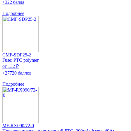
+322 балла
Подробнее
CMF-SDP25-2
Fuse: PTC polymer
от 132 ₽
+27720 баллов
Подробнее
MF-RX090/72-0
Предохранитель: полимерный PTC; 900мА; Iмакс: 40А;