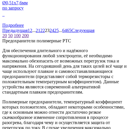
Ø0,51x7,6мм
по запросу
0
Подробнее
Предыдущая
1
2
...
21
22
23
24
25
...
64
65
Следующая
20
50
100
200
Предохранители полимерные PTC
Для обеспечения длительного и надёжного
функционирования любой электроцепи, её необходимо
максимально обезопасить от возможных перегрузок тока и
напряжения. На сегодняшний день для таких целей всё чаще и
чаще используют плавкие и самовосстанавливающиеся
предохранители (представляют собой терморезисторы с
положительным температурным коэффициентом). Данные
устройства являются современной альтернативой
стандартным плавким предохранителям.
Полимерные предохранители, температурный коэффициент
которых положителен, обладают некоторыми особенностями,
где к основным можно отнести достаточно резкое
скачкообразное изменение сопротивления в процессе
разогрева, благодаря чему и осуществляется защита от
перегрузок по току. В случае увеличения максимально