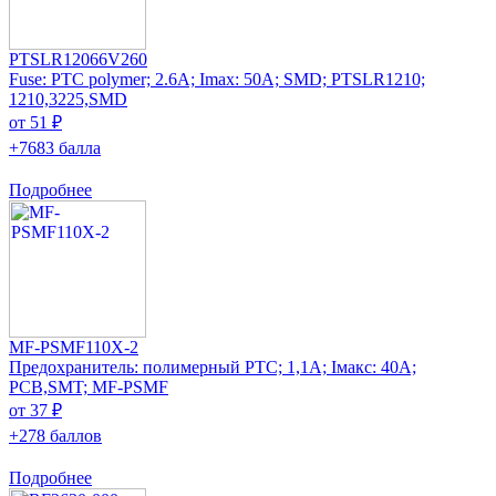
PTSLR12066V260
Fuse: PTC polymer; 2.6A; Imax: 50A; SMD; PTSLR1210;
1210,3225,SMD
от 51 ₽
+7683 балла
Подробнее
MF-PSMF110X-2
Предохранитель: полимерный PTC; 1,1А; Iмакс: 40А;
PCB,SMT; MF-PSMF
от 37 ₽
+278 баллов
Подробнее