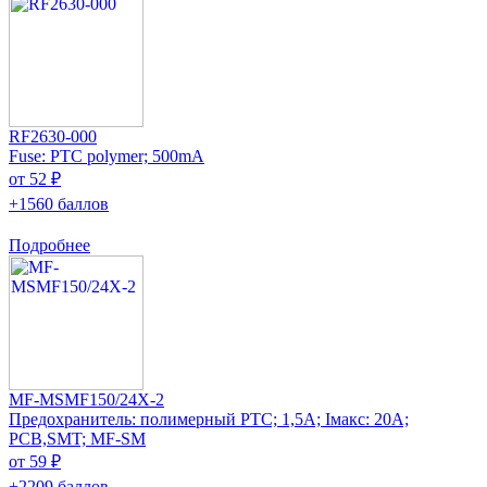
RF2630-000
Fuse: PTC polymer; 500mA
от 52 ₽
+1560 баллов
Подробнее
MF-MSMF150/24X-2
Предохранитель: полимерный PTC; 1,5А; Iмакс: 20А;
PCB,SMT; MF-SM
от 59 ₽
+2209 баллов