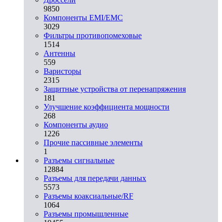
9850
Компоненты EMI/EMC
3029
Фильтры противопомеховые
1514
Антенны
559
Варисторы
2315
Защитные устройства от перенапряжения
181
Улучшение коэффициента мощности
268
Компоненты аудио
1226
Прочие пассивные элементы
1
Разъeмы сигнальные
12884
Разъeмы для передачи данных
5573
Разъeмы коаксиальные/RF
1064
Разъeмы промышленные