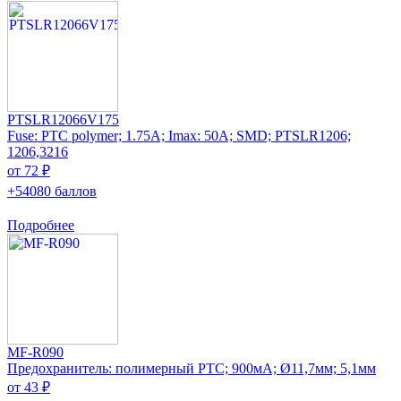
PTSLR12066V175
Fuse: PTC polymer; 1.75A; Imax: 50A; SMD; PTSLR1206;
1206,3216
от 72 ₽
+54080 баллов
Подробнее
MF-R090
Предохранитель: полимерный PTC; 900мА; Ø11,7мм; 5,1мм
от 43 ₽