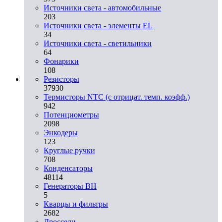
Источники света - автомобильные
203
Источники света - элементы EL
34
Источники света - светильники
64
Фонарики
108
Резисторы
37930
Термисторы NTC (с отрицат. темп. коэфф.)
942
Потенциометры
2098
Энкодеры
123
Круглые ручки
708
Конденсаторы
48114
Генераторы ВН
5
Кварцы и фильтры
2682
Дроссели