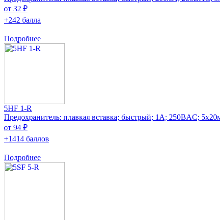
от 32 ₽
+242 балла
Подробнее
5HF 1-R
Предохранитель: плавкая вставка; быстрый; 1А; 250ВAC; 5x20
от 94 ₽
+1414 баллов
Подробнее