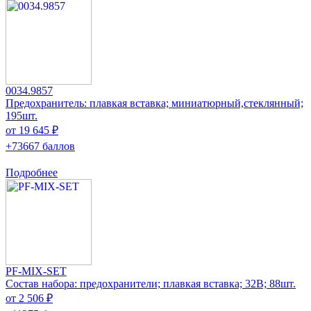
0034.9857
Предохранитель: плавкая вставка; миниатюрный,стеклянный;
195шт.
от 19 645 ₽
+73667 баллов
Подробнее
PF-MIX-SET
Состав набора: предохранители; плавкая вставка; 32В; 88шт.
от 2 506 ₽