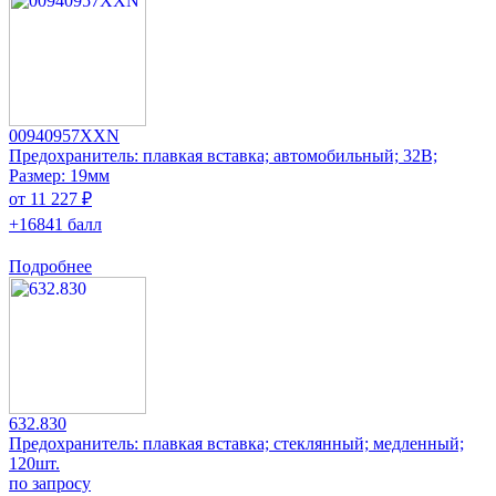
00940957XXN
Предохранитель: плавкая вставка; автомобильный; 32В;
Размер: 19мм
от 11 227 ₽
+16841 балл
Подробнее
632.830
Предохранитель: плавкая вставка; стеклянный; медленный;
120шт.
по запросу