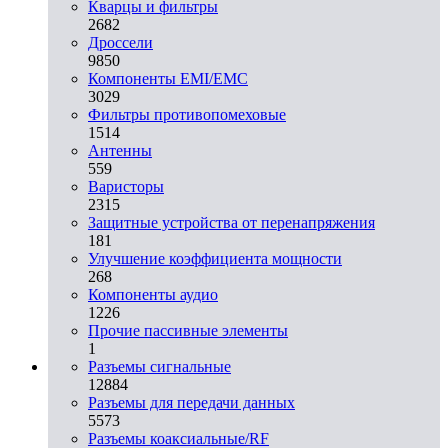
Кварцы и фильтры
2682
Дроссели
9850
Компоненты EMI/EMC
3029
Фильтры противопомеховые
1514
Антенны
559
Варисторы
2315
Защитные устройства от перенапряжения
181
Улучшение коэффициента мощности
268
Компоненты аудио
1226
Прочие пассивные элементы
1
Разъeмы сигнальные
12884
Разъeмы для передачи данных
5573
Разъeмы коаксиальные/RF