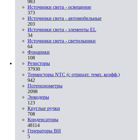
983
Источники света - освещение
373
Источники света - автомобильные
203
Источники света - элементы EL
34
Источники света - светильники
64
Фонарики
108
Резисторы
37930
Термисторы NTC (с отрицат. темп. коэфф.)
942
Потенциометры
2098
Энкодеры
123
Круглые ручки
708
Конденсаторы
48114
Генераторы ВН
5