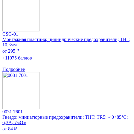
CSG-01
Монтажная пластина; цилиндрические предохранители; THT;
10,3мм
от 295 ₽
+11075 баллов
Подробнее
0031.7601
Гнездо; миниатюрные предохранители; THT; TR5; -40÷85°C;
6,3А; 7мОм
от 84 ₽