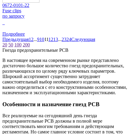
0672-0101-22
Fuse clips
по запросу
0
Подробнее
Предыдущая
1
2
...
9
10
11
12
13
...
23
24
Следующая
20
50
100
200
Гнезда предохранительные PCB
В настоящее время на современном рынке представлено
достаточно большое количество гнезд предохранительных,
различающихся по целому ряду ключевых параметров.
Широкий ассортимент существенно затрудняет
самостоятельный выбор необходимого изделия, поэтому
важно определиться с его конструктивными особенностями,
назначением и эксплуатационными характеристиками.
Особенности и назначение гнезд РСВ
Все реализуемые на сегодняшний день гнезда
предохранительные РСВ должны в полной мере
соответствовать многим требованиям и действующим
регламентам. Но самое главное условие состоит в том, что