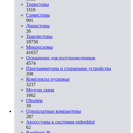
Тиристоры
3110
Симисторы
991
Динисторы
26
Транзисторы
18750
Микросхемы
41657
Оснащение для полупроводников
4574
Программаторы и стирающие устройства
208
Комплекты пусковые
3237
Модули связи
1662
Obsolete
39
Одноплатные компьютеры
287
Аксессуары к системам embedded
62
Raspberry Pi