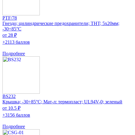
PTF/78
Гнездо; цилиндрические предохранители; THT; 5x20мм;
-30÷85°C
от 28 ₽
+2113 баллов
Подробнее
BS232
Крышка; -30÷85°C; Мат-л: термопласт; UL94V-0; зеленый
от 10.5 ₽
+3156 баллов
Подробнее