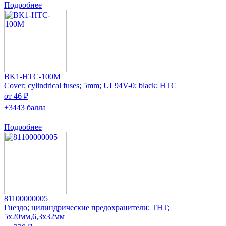
Подробнее
BK1-HTC-100M
Cover; cylindrical fuses; 5mm; UL94V-0; black; HTC
от 46 ₽
+3443 балла
Подробнее
81100000005
Гнездо; цилиндрические предохранители; THT;
5x20мм,6,3x32мм