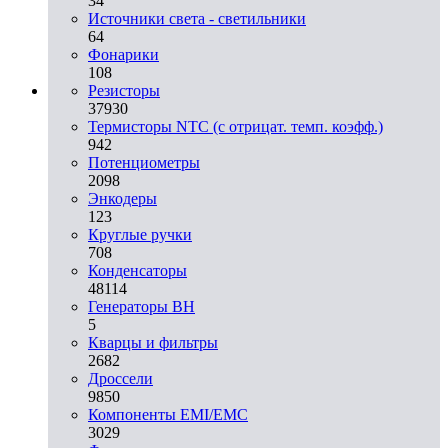
34
Источники света - светильники
64
Фонарики
108
Резисторы
37930
Термисторы NTC (с отрицат. темп. коэфф.)
942
Потенциометры
2098
Энкодеры
123
Круглые ручки
708
Конденсаторы
48114
Генераторы ВН
5
Кварцы и фильтры
2682
Дроссели
9850
Компоненты EMI/EMC
3029