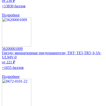
от 230 ₽
+13830 баллов
Подробнее
56200001009
Гнездо; миниатюрные предохранители; THT; TE5,TR5; 6,3А;
UL94V-0
от 221 ₽
+1655 баллов
Подробнее