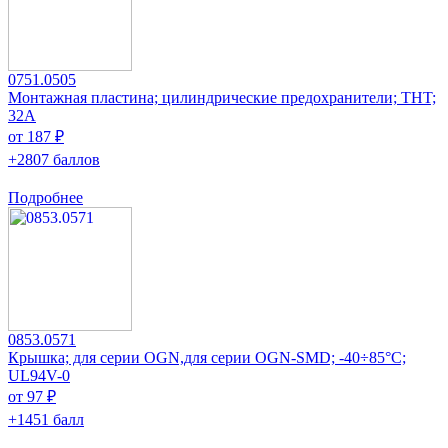
0751.0505
Монтажная пластина; цилиндрические предохранители; THT;
32А
от 187 ₽
+2807 баллов
Подробнее
0853.0571
Крышка; для серии OGN,для серии OGN-SMD; -40÷85°C;
UL94V-0
от 97 ₽
+1451 балл