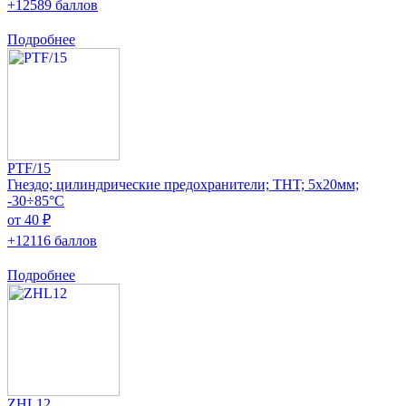
+12589 баллов
Подробнее
PTF/15
Гнездо; цилиндрические предохранители; THT; 5x20мм;
-30÷85°C
от 40 ₽
+12116 баллов
Подробнее
ZHL12