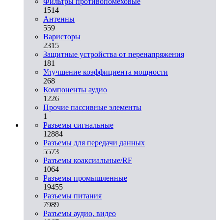
Фильтры противопомеховые
1514
Антенны
559
Варисторы
2315
Защитные устройства от перенапряжения
181
Улучшение коэффициента мощности
268
Компоненты аудио
1226
Прочие пассивные элементы
1
Разъeмы сигнальные
12884
Разъeмы для передачи данных
5573
Разъeмы коаксиальные/RF
1064
Разъeмы промышленные
19455
Разъeмы питания
7989
Разъeмы аудио, видео