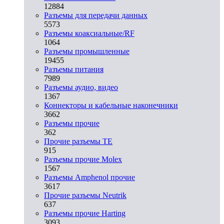
12884
Разъeмы для передачи данных
5573
Разъeмы коаксиальные/RF
1064
Разъeмы промышленные
19455
Разъeмы питания
7989
Разъeмы аудио, видео
1367
Коннекторы и кабельные наконечники
3662
Разъeмы прочие
362
Прочие разъемы TE
915
Разъемы прочие Molex
1567
Разъемы Amphenol прочие
3617
Прочие разъемы Neutrik
637
Разъемы прочие Harting
3093