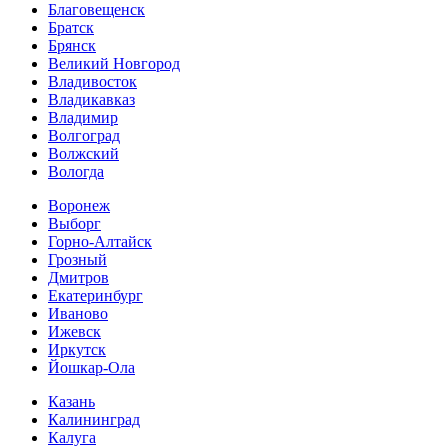
Благовещенск
Братск
Брянск
Великий Новгород
Владивосток
Владикавказ
Владимир
Волгоград
Волжский
Вологда
Воронеж
Выборг
Горно-Алтайск
Грозный
Дмитров
Екатеринбург
Иваново
Ижевск
Иркутск
Йошкар-Ола
Казань
Калининград
Калуга