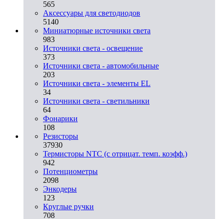
565
Аксессуары для светодиодов
5140
Миниатюрные источники света
983
Источники света - освещение
373
Источники света - автомобильные
203
Источники света - элементы EL
34
Источники света - светильники
64
Фонарики
108
Резисторы
37930
Термисторы NTC (с отрицат. темп. коэфф.)
942
Потенциометры
2098
Энкодеры
123
Круглые ручки
708