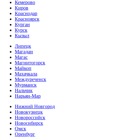
Кемерово
Киров
Краснодар
Красноярск
Курган
Курск
Кызыл
Липецк
Магадан
Магас
Магнитогорск
Майкоп
Махачкала
Междуреченск
Мурманск
Нальчик
Нарьян-Мар
Нижний Новгород
Новокузнецк
Новороссийск
Новосибирск
Омск
Оренбург