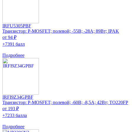
IRFU5305PBF
Транзистор: P-MOSFET; полевой; -55В; -28А; 89Вт; IPAK
от 94 ₽
+7391 балл
Подробнее
IRFI9Z34GPBF
Транзистор: P-MOSFET; полевой; -60В; -8,5А; 42Вт; TO220FP
от 193 ₽
+7233 балла
Подробнее