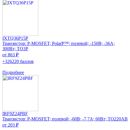
IXTQ36P15P
Транзистор: P-MOSFET; PolarP™; полевой; -150В; -36А;
300Вт; TO3P
от 863 ₽
+326220 баллов
Подробнее
IRF9Z24PBF
Транзистор: P-MOSFET; полевой; -60В; -7,7А; 60Вт; TO220AB
от 203 ₽