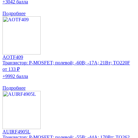
+3042 балла
Подробнее
AOTF409
Транзистор: P-MOSFET; полевой; -60В; -17А; 21Вт; TO220F
от 133 ₽
+9992 балла
Подробнее
AUIRF4905L
Транзистор: P-MOSFET; полевой; -55В; -44А; 170Вт; TO262