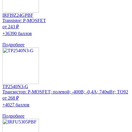
IRFI9Z24GPBF
Transistor: P-MOSFET
от 243 ₽
+36390 баллов
Подробнее
TP2540N3-G
Транзистор: P-MOSFET; полевой; -400В; -0,4А; 740мВт; TO92
от 268 ₽
+4027 баллов
Подробнее