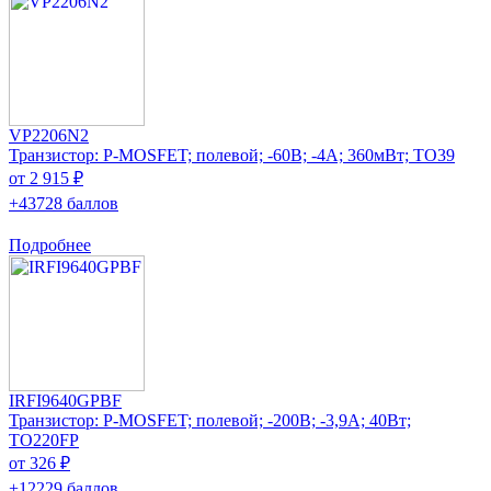
VP2206N2
Транзистор: P-MOSFET; полевой; -60В; -4А; 360мВт; TO39
от 2 915 ₽
+43728 баллов
Подробнее
IRFI9640GPBF
Транзистор: P-MOSFET; полевой; -200В; -3,9А; 40Вт;
TO220FP
от 326 ₽
+12229 баллов