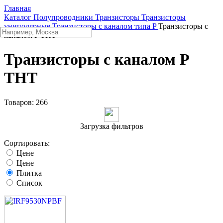
Главная
Каталог
Полупроводники
Транзисторы
Транзисторы
униполярные
Транзисторы с каналом типа P
Транзисторы с
каналом P THT
Транзисторы с каналом P
THT
Товаров:
266
Загрузка фильтров
Сортировать:
Цене
Цене
Плитка
Список