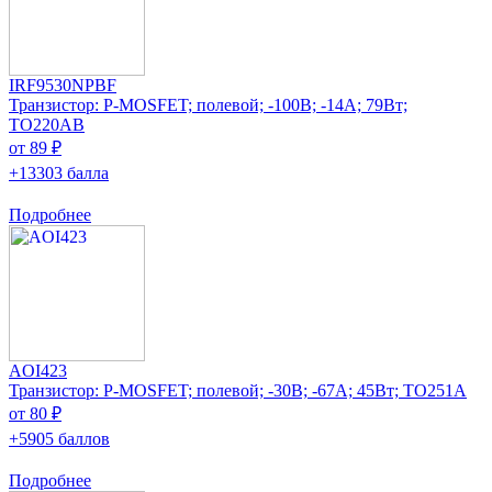
IRF9530NPBF
Транзистор: P-MOSFET; полевой; -100В; -14А; 79Вт;
TO220AB
от 89 ₽
+13303 балла
Подробнее
AOI423
Транзистор: P-MOSFET; полевой; -30В; -67А; 45Вт; TO251A
от 80 ₽
+5905 баллов
Подробнее