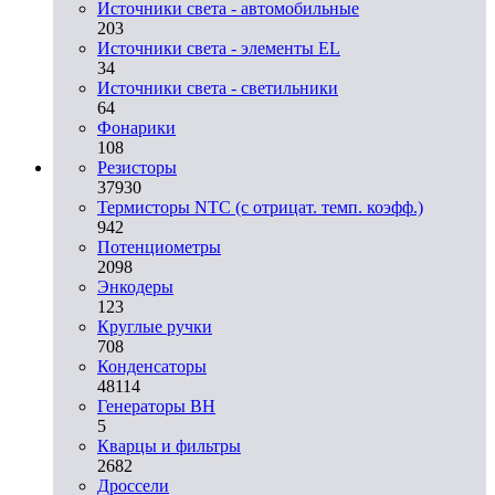
Источники света - автомобильные
203
Источники света - элементы EL
34
Источники света - светильники
64
Фонарики
108
Резисторы
37930
Термисторы NTC (с отрицат. темп. коэфф.)
942
Потенциометры
2098
Энкодеры
123
Круглые ручки
708
Конденсаторы
48114
Генераторы ВН
5
Кварцы и фильтры
2682
Дроссели