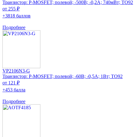
Транзистор: P-MOSFET; полевой; -500В; -0,2А; 740мВт; TO92
от 255 ₽
+3818 баллов
Подробнее
VP2106N3-G
Транзистор: P-MOSFET; полевой; -60В; -0,5А; 1Вт; TO92
от 121 ₽
+453 балла
Подробнее