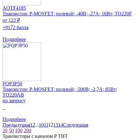
AOTF4185
Транзистор: P-MOSFET; полевой; -40В; -27А; 16Вт; TO220F
от 122 ₽
+9172 балла
Подробнее
FQP3P50
Транзистор: P-MOSFET; полевой; -500В; -2,7А; 85Вт;
TO220AB
по запросу
0
Подробнее
Предыдущая
1
2
...
10
11
12
13
14
Следующая
20
50
100
200
Транзисторы с каналом P THT