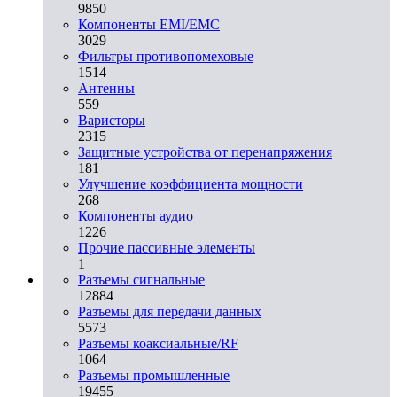
9850
Компоненты EMI/EMC
3029
Фильтры противопомеховые
1514
Антенны
559
Варисторы
2315
Защитные устройства от перенапряжения
181
Улучшение коэффициента мощности
268
Компоненты аудио
1226
Прочие пассивные элементы
1
Разъeмы сигнальные
12884
Разъeмы для передачи данных
5573
Разъeмы коаксиальные/RF
1064
Разъeмы промышленные
19455