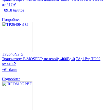
от 517 ₽
+8918 баллов
Подробнее
TP2640N3-G
Транзистор: P-MOSFET; полевой; -400В; -0,7А; 1Вт; TO92
от 410 ₽
+61 балл
Подробнее