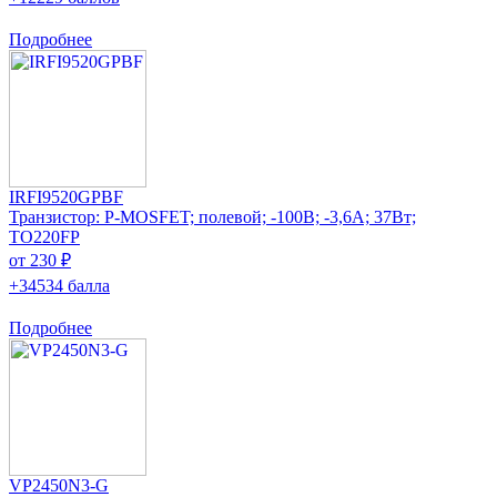
Подробнее
IRFI9520GPBF
Транзистор: P-MOSFET; полевой; -100В; -3,6А; 37Вт;
TO220FP
от 230 ₽
+34534 балла
Подробнее
VP2450N3-G