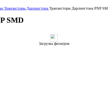
ые
Транзисторы Дарлингтона
Транзисторы Дарлингтона PNP S
NP SMD
Загрузка фильтров