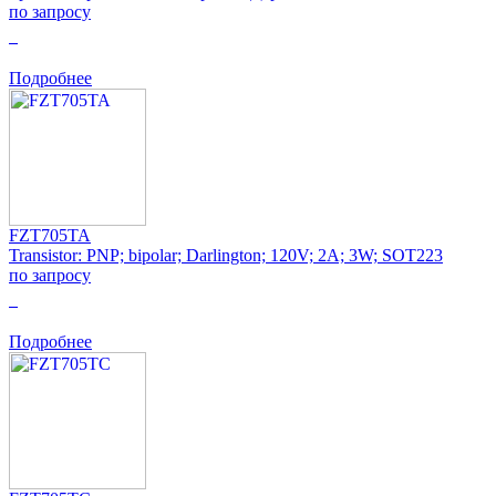
по запросу
0
Подробнее
FZT705TA
Transistor: PNP; bipolar; Darlington; 120V; 2A; 3W; SOT223
по запросу
0
Подробнее