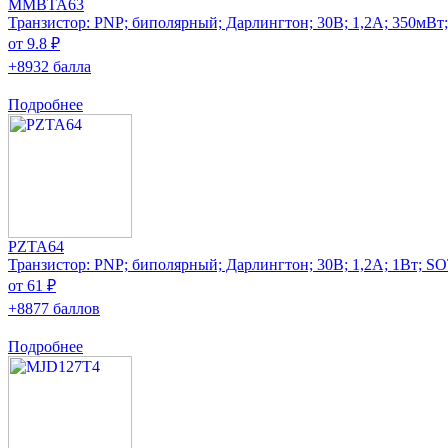
MMBTA63
Транзистор: PNP; биполярный; Дарлингтон; 30В; 1,2А; 350мВт
от 9.8 ₽
+8932 балла
Подробнее
PZTA64
Транзистор: PNP; биполярный; Дарлингтон; 30В; 1,2А; 1Вт; S
от 61 ₽
+8877 баллов
Подробнее