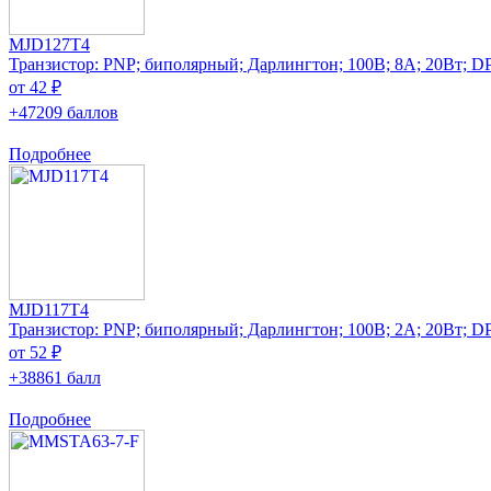
MJD127T4
Транзистор: PNP; биполярный; Дарлингтон; 100В; 8А; 20Вт; 
от 42 ₽
+47209 баллов
Подробнее
MJD117T4
Транзистор: PNP; биполярный; Дарлингтон; 100В; 2А; 20Вт; 
от 52 ₽
+38861 балл
Подробнее