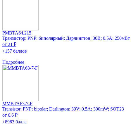
PMBTA64,215
Транзистор: PNP; биполярный; Дарлингтон; 30В; 0,5А; 250мВт
от 21 ₽
+157 баллов
Подробнее
MMBTA63-7-F
Transistor: PNP; bipolar; Darlington; 30V; 0.5A; 300mW; SOT23
от 6.6 ₽
+8963 балла