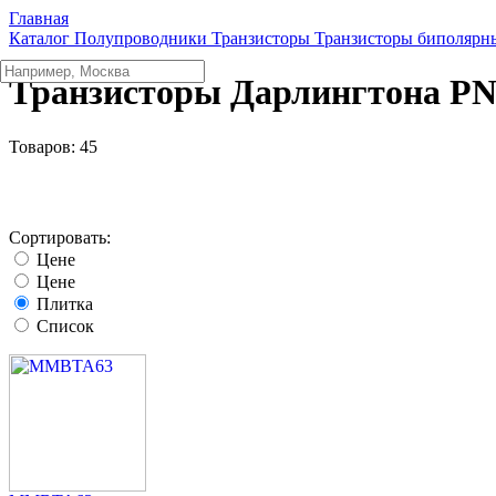
Главная
Каталог
Полупроводники
Транзисторы
Транзисторы биполярн
Транзисторы Дарлингтона P
Товаров:
45
Сортировать:
Цене
Цене
Плитка
Список