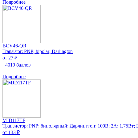
Подробнее
BCV46-QR
Transistor: PNP; bipolar; Darlington
от 27 ₽
+4019 баллов
Подробнее
MJD117TF
Транзистор: PNP; биполярный; Дарлингтон; 100В; 2А; 1,75Вт
от 133 ₽