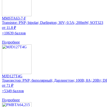
MMSTA63-7-F
Transistor: PNP; bipolar; Darlington; 30V; 0.5A; 200mW; SOT323
от 11.8 ₽
+10639 баллов
Подробнее
MJD127T4G
Транзистор: PNP; биполярный; Дарлингтон; 100В; 8А; 20Вт; 
от 71 ₽
+5349 баллов
Подробнее