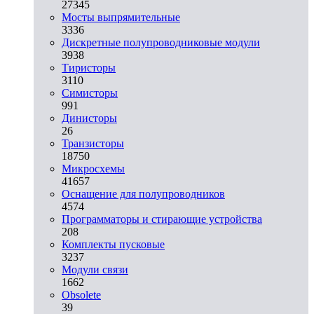
27345
Мосты выпрямительные
3336
Дискретные полупроводниковые модули
3938
Тиристоры
3110
Симисторы
991
Динисторы
26
Транзисторы
18750
Микросхемы
41657
Оснащение для полупроводников
4574
Программаторы и стирающие устройства
208
Комплекты пусковые
3237
Модули связи
1662
Obsolete
39