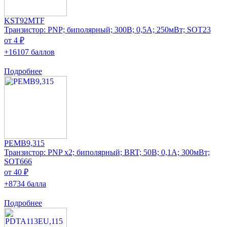
KST92MTF
Транзистор: PNP; биполярный; 300В; 0,5А; 250мВт; SOT23
от 4 ₽
+16107 баллов
Подробнее
PEMB9,315
Транзистор: PNP x2; биполярный; BRT; 50В; 0,1А; 300мВт;
SOT666
от 40 ₽
+8734 балла
Подробнее