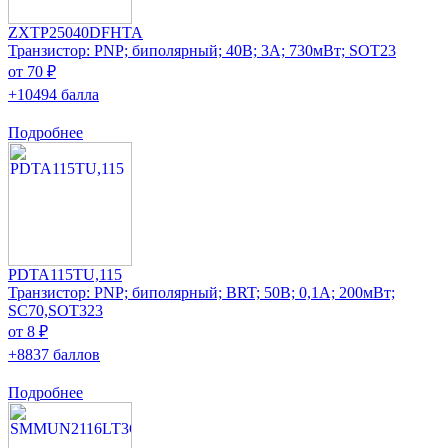
ZXTP25040DFHTA
Транзистор: PNP; биполярный; 40В; 3А; 730мВт; SOT23
от 70 ₽
+10494 балла
Подробнее
PDTA115TU,115
Транзистор: PNP; биполярный; BRT; 50В; 0,1А; 200мВт;
SC70,SOT323
от 8 ₽
+8837 баллов
Подробнее