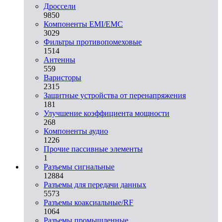
Дроссели
9850
Компоненты EMI/EMC
3029
Фильтры противопомеховые
1514
Антенны
559
Варисторы
2315
Защитные устройства от перенапряжения
181
Улучшение коэффициента мощности
268
Компоненты аудио
1226
Прочие пассивные элементы
1
Разъeмы сигнальные
12884
Разъeмы для передачи данных
5573
Разъeмы коаксиальные/RF
1064
Разъeмы промышленные