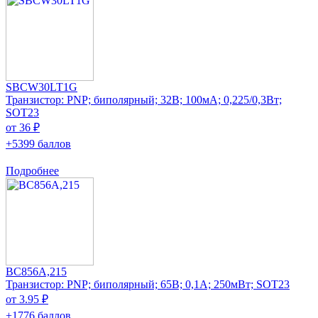
SBCW30LT1G
Транзистор: PNP; биполярный; 32В; 100мА; 0,225/0,3Вт;
SOT23
от 36 ₽
+5399 баллов
Подробнее
BC856A,215
Транзистор: PNP; биполярный; 65В; 0,1А; 250мВт; SOT23
от 3.95 ₽
+1776 баллов