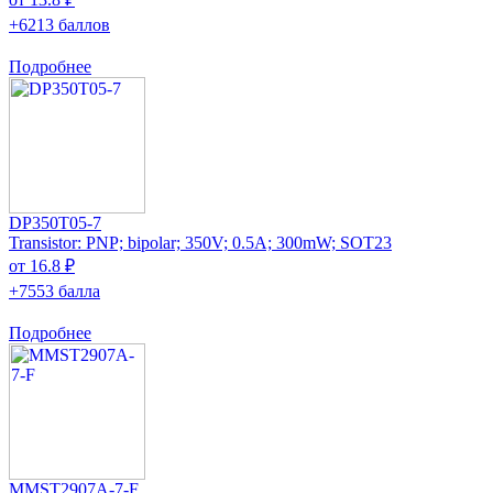
+6213 баллов
Подробнее
DP350T05-7
Transistor: PNP; bipolar; 350V; 0.5A; 300mW; SOT23
от 16.8 ₽
+7553 балла
Подробнее
MMST2907A-7-F