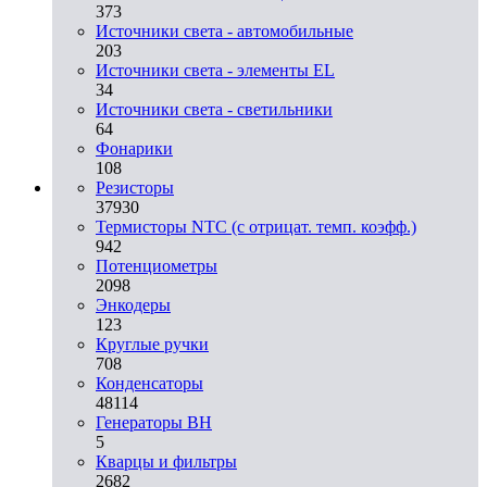
373
Источники света - автомобильные
203
Источники света - элементы EL
34
Источники света - светильники
64
Фонарики
108
Резисторы
37930
Термисторы NTC (с отрицат. темп. коэфф.)
942
Потенциометры
2098
Энкодеры
123
Круглые ручки
708
Конденсаторы
48114
Генераторы ВН
5
Кварцы и фильтры
2682