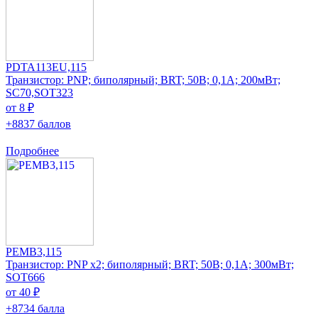
PDTA113EU,115
Транзистор: PNP; биполярный; BRT; 50В; 0,1А; 200мВт;
SC70,SOT323
от 8 ₽
+8837 баллов
Подробнее
PEMB3,115
Транзистор: PNP x2; биполярный; BRT; 50В; 0,1А; 300мВт;
SOT666
от 40 ₽
+8734 балла