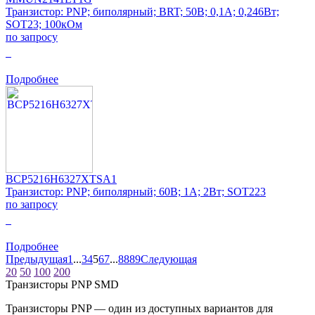
Транзистор: PNP; биполярный; BRT; 50В; 0,1А; 0,246Вт;
SOT23; 100кОм
по запросу
0
Подробнее
BCP5216H6327XTSA1
Транзистор: PNP; биполярный; 60В; 1А; 2Вт; SOT223
по запросу
0
Подробнее
Предыдущая
1
...
3
4
5
6
7
...
88
89
Следующая
20
50
100
200
Транзисторы PNP SMD
Транзисторы PNP — один из доступных вариантов для