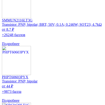
SMMUN2116LT3G
Transistor: PNP; bipolar; BRT; 50V; 0.1A; 0.246W; SOT23; 4.7kΩ
от 8.7 ₽
+26248 баллов
Подробнее
PHPT60603PYX
Transistor: PNP; bipolar
от 44 ₽
+9873 балла
Подробнее