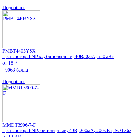
Подробнее
PMBT4403YSX
Транзистор: PNP x2; биполярный; 40В; 0,6А; 550мВт
от 18 ₽
+9063 балла
Подробнее
MMDT3906-7-F
Транзистор: PNP; биполярный; 40В; 200мА; 200мВт; SOT363
от 13.8 ₽