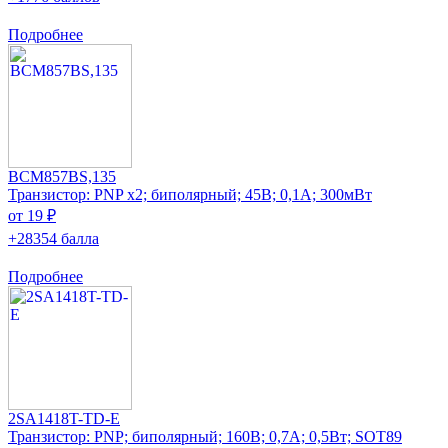
Подробнее
BCM857BS,135
Транзистор: PNP x2; биполярный; 45В; 0,1А; 300мВт
от 19 ₽
+28354 балла
Подробнее
2SA1418T-TD-E
Транзистор: PNP; биполярный; 160В; 0,7А; 0,5Вт; SOT89