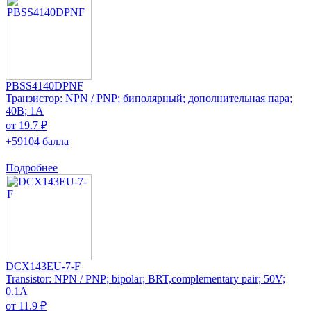
PBSS4140DPNF
Транзистор: NPN / PNP; биполярный; дополнительная пара;
40В; 1А
от 19.7 ₽
+59104 балла
Подробнее
DCX143EU-7-F
Transistor: NPN / PNP; bipolar; BRT,complementary pair; 50V;
0.1A
от 11.9 ₽