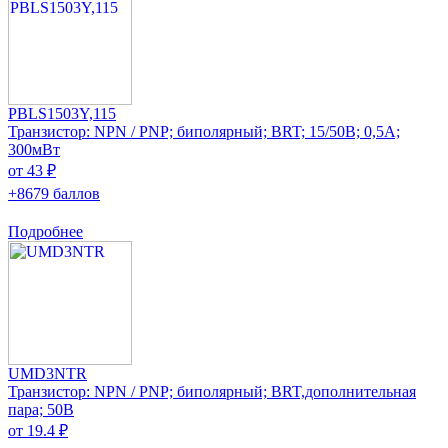
PBLS1503Y,115
Транзистор: NPN / PNP; биполярный; BRT; 15/50В; 0,5А;
300мВт
от 43 ₽
+8679 баллов
Подробнее
UMD3NTR
Транзистор: NPN / PNP; биполярный; BRT,дополнительная
пара; 50В
от 19.4 ₽