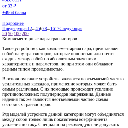
от 33 ₽
+4964 балла
Подробнее
Предыдущая
1
2
...
4
5
6
7
8
...
16
17
Следующая
20
50
100
200
Комплементарные пары транзисторов
Такое устройство, как комплементарная пара, представляет
собой пару транзисторов, которые полностью или почти
сходны между собой по абсолютным значениям
характеристик и параметров, но при этом они обладают
разным типом проводимостью.
В основном такие устройства являются неотъемлемой частью
усилительных каскадов, применение которых может быть
самым различным. С их помощью происходит усиление
противоположных полупериодов напряжения. Данные
изделия так же являются неотъемлемой частью схемы
составных транзисторов.
Ряд моделей устройств данной категории могут объединяться
между собой только лишь показателем коэффициента
усиления по току. Специалисты рекомендуют не допускать