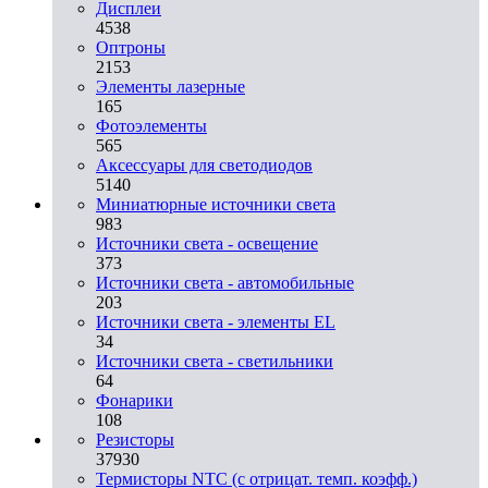
Дисплеи
4538
Оптроны
2153
Элементы лазерные
165
Фотоэлементы
565
Аксессуары для светодиодов
5140
Миниатюрные источники света
983
Источники света - освещение
373
Источники света - автомобильные
203
Источники света - элементы EL
34
Источники света - светильники
64
Фонарики
108
Резисторы
37930
Термисторы NTC (с отрицат. темп. коэфф.)