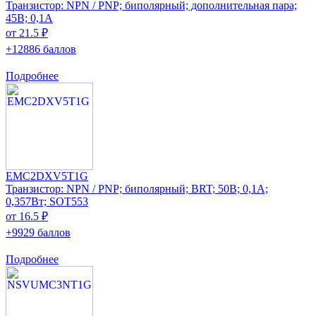
Транзистор: NPN / PNP; биполярный; дополнительная пара;
45В; 0,1А
от 21.5 ₽
+12886 баллов
Подробнее
EMC2DXV5T1G
Транзистор: NPN / PNP; биполярный; BRT; 50В; 0,1А;
0,357Вт; SOT553
от 16.5 ₽
+9929 баллов
Подробнее