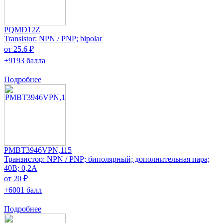
PQMD12Z
Transistor: NPN / PNP; bipolar
от 25.6 ₽
+9193 балла
Подробнее
PMBT3946VPN,115
Транзистор: NPN / PNP; биполярный; дополнительная пара;
40В; 0,2А
от 20 ₽
+6001 балл
Подробнее