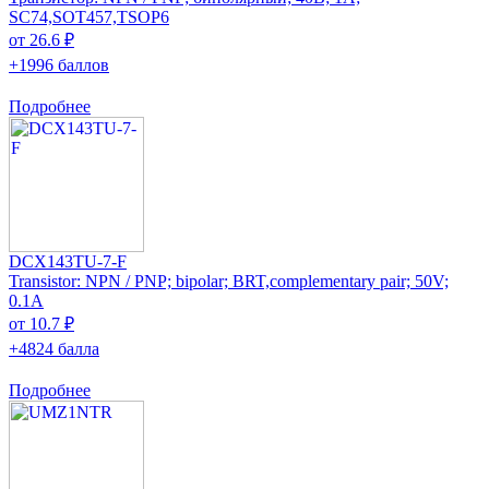
SC74,SOT457,TSOP6
от 26.6 ₽
+1996 баллов
Подробнее
DCX143TU-7-F
Transistor: NPN / PNP; bipolar; BRT,complementary pair; 50V;
0.1A
от 10.7 ₽
+4824 балла
Подробнее