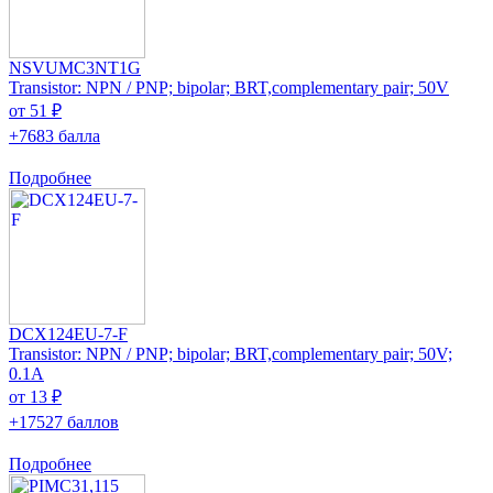
NSVUMC3NT1G
Transistor: NPN / PNP; bipolar; BRT,complementary pair; 50V
от 51 ₽
+7683 балла
Подробнее
DCX124EU-7-F
Transistor: NPN / PNP; bipolar; BRT,complementary pair; 50V;
0.1A
от 13 ₽
+17527 баллов
Подробнее