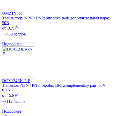
UMZ1NTR
Транзистор: NPN / PNP; биполярный; дополнительная пара;
50В
от 16.5 ₽
+7439 баллов
Подробнее
DCX124EK-7-F
Transistor: NPN / PNP; bipolar; BRT,complementary pair; 50V;
0.1A
от 15.8 ₽
+7112 баллов
Подробнее