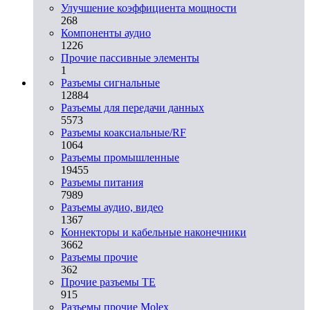
Улучшение коэффициента мощности
268
Компоненты аудио
1226
Прочие пассивные элементы
1
Разъeмы сигнальные
12884
Разъeмы для передачи данных
5573
Разъeмы коаксиальные/RF
1064
Разъeмы промышленные
19455
Разъeмы питания
7989
Разъeмы аудио, видео
1367
Коннекторы и кабельные наконечники
3662
Разъeмы прочие
362
Прочие разъемы TE
915
Разъемы прочие Molex