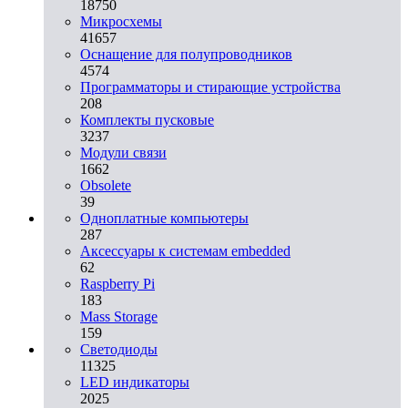
18750
Микросхемы
41657
Оснащение для полупроводников
4574
Программаторы и стирающие устройства
208
Комплекты пусковые
3237
Модули связи
1662
Obsolete
39
Одноплатные компьютеры
287
Аксессуары к системам embedded
62
Raspberry Pi
183
Mass Storage
159
Светодиоды
11325
LED индикаторы
2025